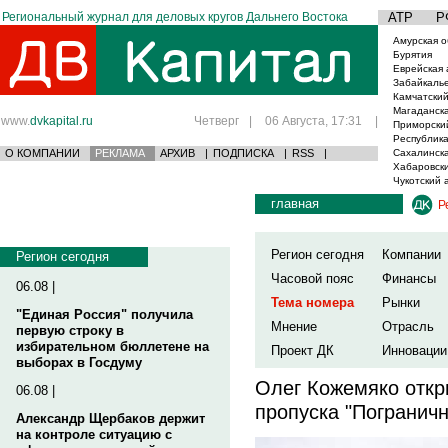
Региональный журнал для деловых кругов Дальнего Востока
АТР
Р
Амурская о
Бурятия
Еврейская 
Забайкаль
Камчатский
Магаданска
www.
dvkapital.ru
Четверг
|
06 Августа, 17:31
|
Приморски
Республика
О КОМПАНИИ
РЕКЛАМА
АРХИВ
|
ПОДПИСКА
|
RSS
|
Сахалинска
Хабаровски
Чукотский 
главная
Р
Регион сегодня
Компании
Регион сегодня
Часовой пояс
Финансы
06.08 |
Тема номера
Рынки
"Единая Россия" получила
Мнение
Отрасль
первую строку в
избирательном бюллетене на
Проект ДК
Инновации
выборах в Госдуму
Олег Кожемяко откр
06.08 |
пропуска "Погранич
Александр Щербаков держит
на контроле ситуацию с