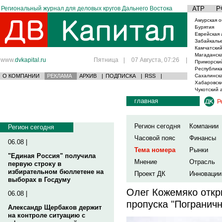
Региональный журнал для деловых кругов Дальнего Востока
АТР
Р
Амурская о
Бурятия
Еврейская 
Забайкаль
Камчатский
Магаданска
www.
dvkapital.ru
Пятница
|
07 Августа, 07:26
|
Приморски
Республика
О КОМПАНИИ
РЕКЛАМА
АРХИВ
|
ПОДПИСКА
|
RSS
|
Сахалинска
Хабаровски
Чукотский 
главная
Р
Регион сегодня
Компании
Регион сегодня
Часовой пояс
Финансы
06.08 |
Тема номера
Рынки
"Единая Россия" получила
Мнение
Отрасль
первую строку в
избирательном бюллетене на
Проект ДК
Инновации
выборах в Госдуму
Олег Кожемяко откр
06.08 |
пропуска "Погранич
Александр Щербаков держит
на контроле ситуацию с