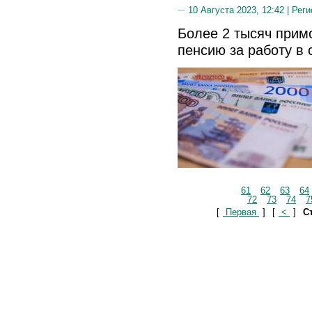
10 Августа 2023, 12:42 |
Реги
Более 2 тысяч при
пенсию за работу в 
61
62
63
64
72
73
74
7
[
Первая
]
[
<
]
Ст