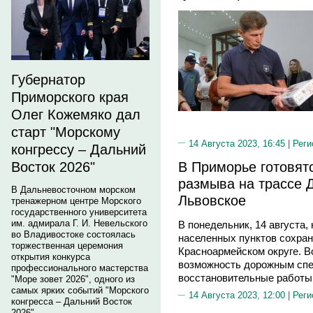
Губернатор
Приморского края
Олег Кожемяко дал
старт "Морскому
14 Августа 2023, 16:45 |
Реги
конгрессу – Дальний
В Приморье готовят
Восток 2026"
размыва на трассе 
В Дальневосточном морском
Львовское
тренажерном центре Морского
государственного университета
им. адмирала Г. И. Невельского
В понедельник, 14 августа
во Владивостоке состоялась
населенных пунктов сохран
торжественная церемония
Красноармейском округе. В
открытия конкурса
возможность дорожным спе
профессионального мастерства
восстановительные работы
"Море зовет 2026", одного из
самых ярких событий "Морского
14 Августа 2023, 12:00 |
Реги
конгресса – Дальний Восток
2026".