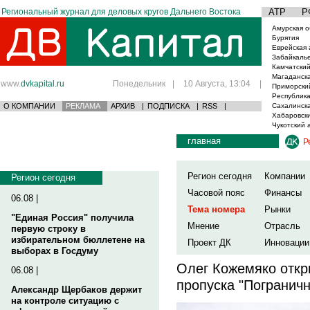
Региональный журнал для деловых кругов Дальнего Востока
АТР
Р
Амурская о
Бурятия
Еврейская 
Забайкаль
Камчатский
Магаданска
www.
dvkapital.ru
Понедельник
|
10 Августа, 13:04
|
Приморски
Республика
О КОМПАНИИ
РЕКЛАМА
АРХИВ
|
ПОДПИСКА
|
RSS
|
Сахалинска
Хабаровски
Чукотский 
главная
Р
Регион сегодня
Компании
Регион сегодня
Часовой пояс
Финансы
06.08 |
Тема номера
Рынки
"Единая Россия" получила
Мнение
Отрасль
первую строку в
избирательном бюллетене на
Проект ДК
Инновации
выборах в Госдуму
Олег Кожемяко откр
06.08 |
пропуска "Погранич
Александр Щербаков держит
на контроле ситуацию с