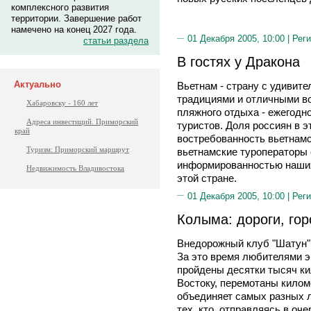
комплексного развития
территории. Завершение работ
намечено на конец 2027 года.
01 Декабря 2005, 10:00 |
Реги
статьи раздела
В гостях у Дракона
Актуально
Вьетнам - страну с удивит
традициями и отличными в
Хабаровску - 160 лет
пляжного отдыха - ежегодн
Адреса инвестиций. Приморский
туристов. Доля россиян в 
край
востребованность вьетнамс
Туризм: Приморский маршрут
вьетнамские туроператоры
информированностью наших
Недвижимость Владивостока
этой стране.
01 Декабря 2005, 10:00 |
Реги
Колыма: дороги, го
Внедорожный клуб "Шатун" 
За это время любителями 
пройдены десятки тысяч ки
Востоку, перемотаны килом
объединяет самых разных 
тех, кто, отправляясь в оч