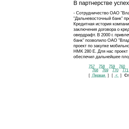
В партнерстве успе
- Сотрудничество ОАО "Вл
"Дальневосточный банк" пр
Кредитная история компании
заключения договора о кре
овердрафт. В 2000 г. прив
банк" позволило ОАО "Влад
проект по закупке мобильно
HMK 280 Е. Для нас проект 
обеспечил дальнейшее плод
757
758
759
760
768
769
770
771
[
Первая
]
[
<
]
Ст