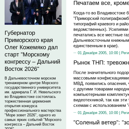
Печатаем все, кроме 
Когда-то во Владивостоке б
"Приморский полиграфкомб
типографий краевого и рай
ведомственных). Усилиями
Губернатор
печатались все местные га
Приморского края
Дальневосточным книжным 
единственным в крае).
Олег Кожемяко дал
01 Декабря 2005, 10:00 |
Реги
старт "Морскому
конгрессу – Дальний
Рынок ТНП: тревож
Восток 2026"
После значительного подор
массовыми конфискациями 
В Дальневосточном морском
тренажерном центре Морского
МВД, появились опасения, 
государственного университета
с другими товарами народно
им. адмирала Г. И. Невельского
компьютерными комплектую
во Владивостоке состоялась
видеотехникой, так как эти
торжественная церемония
схемам с использованием "
открытия конкурса
профессионального мастерства
01 Декабря 2005, 10:00 |
Реги
"Море зовет 2026", одного из
самых ярких событий "Морского
"Соленый ветер": "з
конгресса – Дальний Восток
2026".