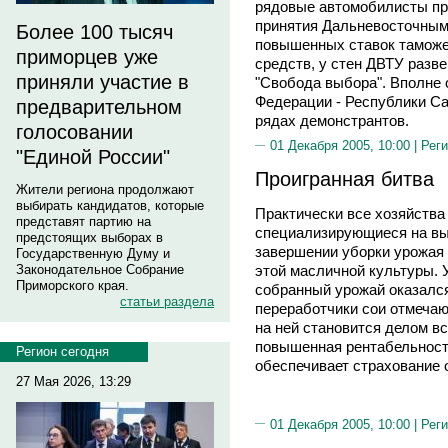
рядовые автомобилисты пр
принятия Дальневосточным
Более 100 тысяч
повышенных ставок таможе
приморцев уже
средств, у стен ДВТУ разв
приняли участие в
"Свобода выбора". Вполне
Федерации - Республики Са
предварительном
рядах демонстрантов.
голосовании
01 Декабря 2005, 10:00 |
Реги
"Единой России"
Проигранная битва
Жители региона продолжают
выбирать кандидатов, которые
Практически все хозяйства
представят партию на
специализирующиеся на вы
предстоящих выборах в
завершении уборки урожая 
Государственную Думу и
Законодательное Собрание
этой масличной культуры. 
Приморского края.
собранный урожай оказался
статьи раздела
переработчики сои отмечаю
на ней становится делом в
повышенная рентабельност
Регион сегодня
обеспечивает страхование 
27 Мая 2026, 13:29
01 Декабря 2005, 10:00 |
Реги