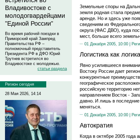
встретился во
Земельные споры на Дальне
Владивостоке с
земля родная стала предме
молодогвардейцами
аренде. Но и здесь уже поя
"Единой России"
сведениям из Федерального
округа (ФАС ДВО), куда по
Во время рабочей поездки в
мест, больше всего земель
Приморский край Зампред
Правительства РФ –
01 Декабря 2005, 10:00 |
Реги
полномочный представитель
Логистика как логик
Президента РФ в ДФО Юрий
Трутнев встретился во
Владивостоке с молодежью.
Явно усилившееся внимани
статьи раздела
Востоку России дает регио
конкурентные преимущества
географическое расположен
Регион сегодня
российскую территорию не
28 Мая 2026, 14:14
направлением Восток - Запа
давно. И лишь в последние
меняться.
01 Декабря 2005, 10:00 |
Реги
Автократия
Когда в октябре 2005 года