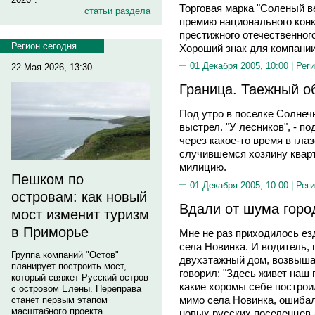
Торговая марка "Соленый в
статьи раздела
премию национального конку
престижного отечественного
Регион сегодня
Хороший знак для компании
01 Декабря 2005, 10:00 |
Реги
22 Мая 2026, 13:30
Граница. Таежный о
Под утро в поселке Солнеч
выстрел. "У лесников", - п
через какое-то время в гл
случившемся хозяину кварти
милицию.
Пешком по
01 Декабря 2005, 10:00 |
Реги
островам: как новый
Вдали от шума город
мост изменит туризм
в Приморье
Мне не раз приходилось ез
села Новинка. И водитель,
Группа компаний "Остов"
двухэтажный дом, возвыша
планирует построить мост,
говорил: "Здесь живет на
который свяжет Русский остров
какие хоромы себе построи
с островом Елены. Переправа
мимо села Новинка, ошибал
станет первым этапом
масштабного проекта
новых русских поселенцев 