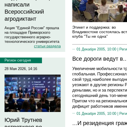
написали
Всероссийский
агродиктант
Этикет и поддержка: во
Акция "Единой России" прошла
Владивостоке состоялась вс
на площадке Приморского
клуба "Ты не одна"
государственного аграрно-
технологического университета
статьи раздела
01 Декабря 2005, 10:00 |
Реги
Все дороги ведут в..
Регион сегодня
Увеличение мобильности тр
28 Мая 2026, 14:16
глобальная. Профессионалы
свой труд наиболее выгодн
уезжают в другие регионы 
деньгами, но и за перспек
сегодняшний день топ-мене
Притом что на регионально
дефицит работников именно
01 Декабря 2005, 10:00 |
Реги
Юрий Трутнев
...И резиденция гра