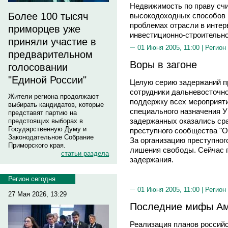
Недвижимость по праву сч
Более 100 тысяч
высокодоходных способов и
проблемах отрасли в интер
приморцев уже
инвестиционно-строительн
приняли участие в
01 Июня 2005, 11:00 |
Регион
предварительном
Воры в загоне
голосовании
"Единой России"
Целую серию задержаний п
сотрудники дальневосточн
Жители региона продолжают
поддержку всех мероприят
выбирать кандидатов, которые
специального назначения У
представят партию на
задержанных оказались сра
предстоящих выборах в
Государственную Думу и
преступного сообщества "Об
Законодательное Собрание
За организацию преступног
Приморского края.
лишения свободы. Cейчас п
статьи раздела
задержания.
Регион сегодня
01 Июня 2005, 11:00 |
Регион
27 Мая 2026, 13:29
Последние мифы А
Реализация планов российс