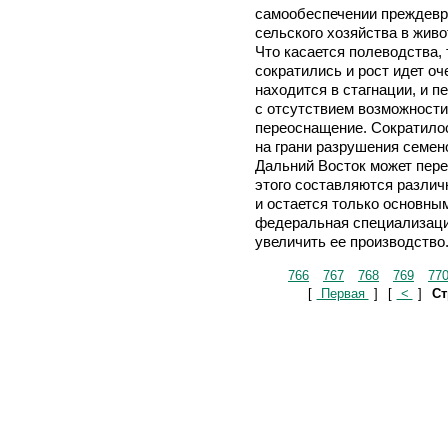
самообеспечении преждевр
сельского хозяйства в жив
Что касается полеводства,
сократились и рост идет о
находится в стагнации, и п
с отсутствием возможности
переоснащение. Сократило
на грани разрушения семе
Дальний Восток может пере
этого составляются различ
и остается только основным
федеральная специализаци
увеличить ее производство
766
767
768
769
77
[
Первая
]
[
<
]
Ст