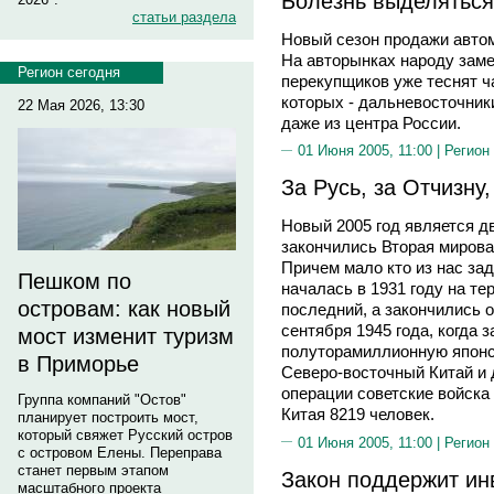
Болезнь выделяться
статьи раздела
Новый сезон продажи автом
На авторынках народу заме
Регион сегодня
перекупщиков уже теснят ч
которых - дальневосточники
22 Мая 2026, 13:30
даже из центра России.
01 Июня 2005, 11:00 |
Регион
За Русь, за Отчизну,
Новый 2005 год является д
закончились Вторая мирова
Причем мало кто из нас за
Пешком по
началась в 1931 году на т
островам: как новый
последний, а закончились о
сентября 1945 года, когда 
мост изменит туризм
полуторамиллионную японс
в Приморье
Северо-восточный Китай и 
операции советские войска
Группа компаний "Остов"
Китая 8219 человек.
планирует построить мост,
который свяжет Русский остров
01 Июня 2005, 11:00 |
Регион
с островом Елены. Переправа
станет первым этапом
Закон поддержит ин
масштабного проекта