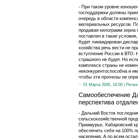
- При таком уровне изноше
господдержки должны прини
очередь в области компенс
материальных ресурсов. По
продавая килограмм зерна 
поставлен в такие условия, 
будет ликвидирован диспари
хозяйства речь вести не п
вступление России в ВТО. 
страшного не будет. Но ес
комплексе страны не измен
неконкурентоспособна и им
чтобы эти прогнозы не опра
01 Марта 2005, 10:00 |
Регио
Самообеспечение Да
перспектива отдале
- Дальний Восток последни
сельскохозяйственной прод
Приамурье, Хабаровский кр
обеспечить себя на 100% л
населения. А по всем оста