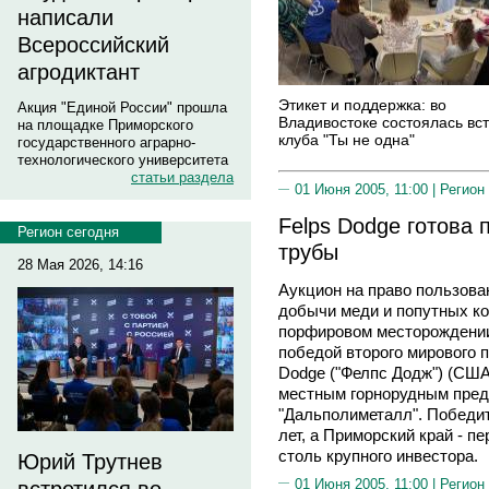
написали
Всероссийский
агродиктант
Этикет и поддержка: во
Акция "Единой России" прошла
Владивостоке состоялась вс
на площадке Приморского
клуба "Ты не одна"
государственного аграрно-
технологического университета
статьи раздела
01 Июня 2005, 11:00 |
Регион
Felps Dodge готова
Регион сегодня
трубы
28 Мая 2026, 14:16
Аукцион на право пользова
добычи меди и попутных ко
порфировом месторождении
победой второго мирового 
Dodge ("Фелпс Додж") (США
местным горнорудным пре
"Дальполиметалл". Победит
лет, а Приморский край - п
столь крупного инвестора.
Юрий Трутнев
01 Июня 2005, 11:00 |
Регион