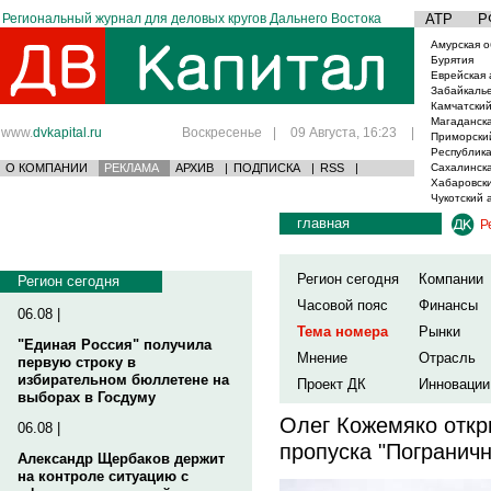
Региональный журнал для деловых кругов Дальнего Востока
АТР
Р
Амурская о
Бурятия
Еврейская 
Забайкаль
Камчатский
Магаданска
www.
dvkapital.ru
Воскресенье
|
09 Августа, 16:23
|
Приморски
Республика
О КОМПАНИИ
РЕКЛАМА
АРХИВ
|
ПОДПИСКА
|
RSS
|
Сахалинска
Хабаровски
Чукотский 
главная
Р
Регион сегодня
Компании
Регион сегодня
Часовой пояс
Финансы
06.08 |
Тема номера
Рынки
"Единая Россия" получила
Мнение
Отрасль
первую строку в
избирательном бюллетене на
Проект ДК
Инновации
выборах в Госдуму
Олег Кожемяко откр
06.08 |
пропуска "Погранич
Александр Щербаков держит
на контроле ситуацию с