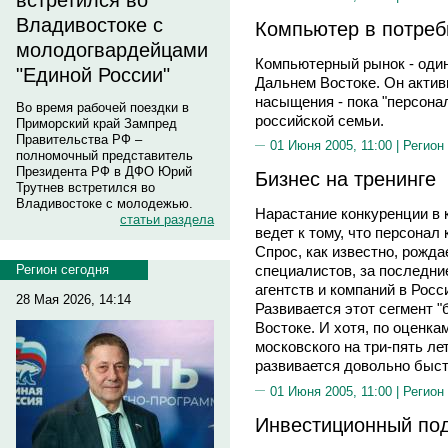
встретился во
Владивостоке с
Компьютер в потреб
молодогвардейцами
Компьютерный рынок - оди
"Единой России"
Дальнем Востоке. Он актив
насыщения - пока "персона
Во время рабочей поездки в
российской семьи.
Приморский край Зампред
Правительства РФ –
01 Июня 2005, 11:00 |
Регион
полномочный представитель
Президента РФ в ДФО Юрий
Бизнес на тренинге
Трутнев встретился во
Владивостоке с молодежью.
Нарастание конкуренции в 
статьи раздела
ведет к тому, что персонал
Спрос, как известно, рожд
Регион сегодня
специалистов, за последни
агентств и компаний в Росс
28 Мая 2026, 14:14
Развивается этот сегмент "
Востоке. И хотя, по оценкам
московского на три-пять ле
развивается довольно быст
01 Июня 2005, 11:00 |
Регион
Инвестиционный по