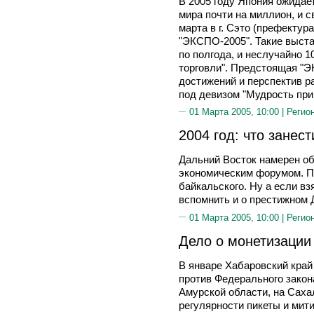
В 2005 году Япония ожидает
мира почти на миллион, и с
марта в г. Сэто (префектур
"ЭКСПО-2005". Такие выстав
по полгода, и неслучайно 
торговли". Предстоящая "
достижений и перспектив р
под девизом "Мудрость при
01 Марта 2005, 10:00 |
Регио
2004 год: что занест
Дальний Восток намерен о
экономическим форумом. По
байкальского. Ну а если в
вспомнить и о престижном 
01 Марта 2005, 10:00 |
Регио
Дело о монетизации
В январе Хабаровский край
против Федерального закон
Амурской области, на Сахал
регулярности пикеты и мит