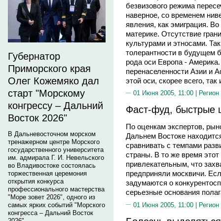
безвизового режима пересе
наверное, со временем нив
явления, как эмиграция. Во
материке. Отсутствие гран
культурами и этносами. Та
толерантности в будущем б
Губернатор
рода оси Европа - Америка.
Приморского края
перенаселенности Азии и А
Олег Кожемяко дал
этой оси, скорее всего, так
старт "Морскому
01 Июня 2005, 11:00 |
Регион
конгрессу – Дальний
Фаст-фуд, быстрые 
Восток 2026"
По оценкам экспертов, рын
В Дальневосточном морском
Дальнем Востоке находится
тренажерном центре Морского
сравнивать с темпами разв
государственного университета
страны. В то же время этот
им. адмирала Г. И. Невельского
привлекательным, что захв
во Владивостоке состоялась
предприняли москвичи. Есл
торжественная церемония
открытия конкурса
задумаются о конкурентосп
профессионального мастерства
серьезные основания полага
"Море зовет 2026", одного из
01 Июня 2005, 11:00 |
Регион
самых ярких событий "Морского
конгресса – Дальний Восток
2026".