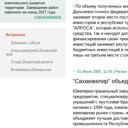
комплексного развития
- По объему полученных ин
территории. Завершение работ
Дальневосточного федераль
намечено на конец 2027 года.
занимает второе место пос
статьи раздела
инвестором в республике т
"АЛРОСА", которая использ
средства, так и находит д
Актуально
финансирования своих прое
Хабаровску - 160 лет
инвестиций занимает респ
бюджетных инвестиций в эк
Адреса инвестиций. Приморский
край
лишь на третьем месте сто
Туризм: Приморский маршрут
Недвижимость Владивостока
01 Июня 2005, 11:00 |
Регион
"Сахаювелир" объе
Ювелирно-гранильный завод
предприятие, специализир
украшений с якутскими бри
начиная с 1994 года, комп
ювелирном рынке страны, и 
объединяет лучшие достиже
промышленности Республик