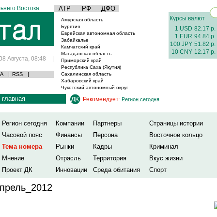
ьнего Востока
АТР
РФ
ДФО
Курсы валют
Амурская область
Бурятия
1 USD
82.17 р.
Еврейская автономная область
1 EUR
94.84 р.
Забайкалье
100 JPY
51.82 р.
Камчатский край
10 CNY
12.17 р.
Магаданская область
08 Августа, 08:48
|
Приморский край
Республика Саха (Якутия)
А
|
RSS
|
Сахалинская область
Хабаровский край
Чукотский автономный округ
главная
Рекомендует:
Регион сегодня
Регион сегодня
Компании
Партнеры
Страницы истории
Часовой пояс
Финансы
Персона
Восточное кольцо
Тема номера
Рынки
Кадры
Криминал
Мнение
Отрасль
Территория
Вкус жизни
Проект ДК
Инновации
Среда обитания
Спорт
прель_2012