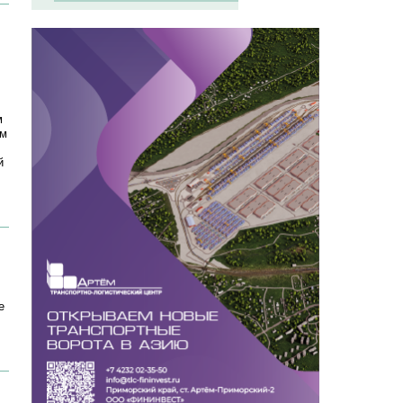
м
ым
й
е