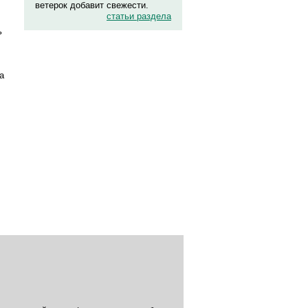
ветерок добавит свежести.
статьи раздела
ь
а