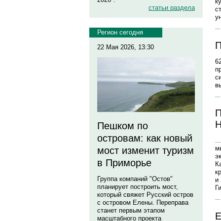
к
статьи раздела
с
у
Регион сегодня
П
22 Мая 2026, 13:30
6
п
с
в
П
Н
Пешком по
островам: как новый
.
м
мост изменит туризм
э
в Приморье
К
к
Группа компаний "Остов"
и
планирует построить мост,
Г
который свяжет Русский остров
с островом Елены. Переправа
станет первым этапом
Е
масштабного проекта