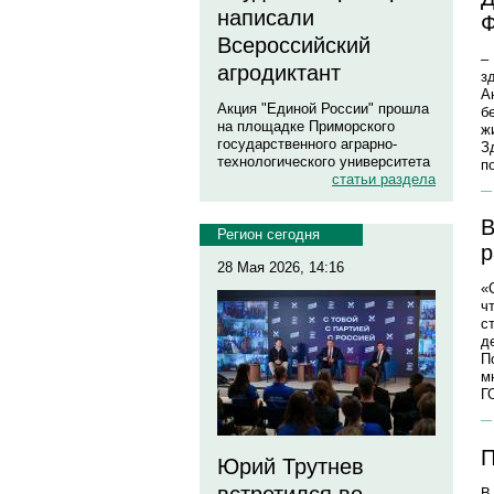
написали
Ф
Всероссийский
–
агродиктант
з
А
Акция "Единой России" прошла
б
на площадке Приморского
ж
государственного аграрно-
З
технологического университета
п
статьи раздела
В
Регион сегодня
р
28 Мая 2026, 14:16
«
ч
с
д
П
м
Г
П
Юрий Трутнев
В