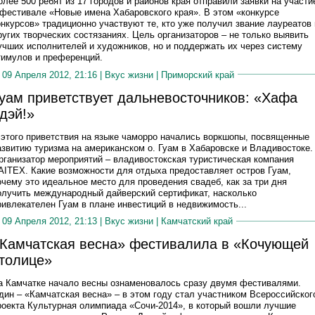
олее 500 ребят из 17 городов и районов края отправили заявки на участи
 фестивале «Новые имена Хабаровского края». В этом «конкурсе
онкурсов» традиционно участвуют те, кто уже получил звание лауреатов 
ругих творческих состязаниях. Цель организаторов – не только выявить
учших исполнителей и художников, но и поддержать их через систему
тимулов и преференций.
09 Апреля 2012, 21:16 |
Вкус жизни
|
Приморский край
уам приветствует дальневосточников: «Хафа
дэй!»
 этого приветствия на языке чаморро начались воркшопы, посвященные
азвитию туризма на американском о. Гуам в Хабаровске и Владивостоке.
рганизатор мероприятий – владивостокская туристическая компания
AITEX. Какие возможности для отдыха предоставляет остров Гуам,
очему это идеальное место для проведения свадеб, как за три дня
олучить международный дайверский сертификат, насколько
ривлекателен Гуам в плане инвестиций в недвижимость...
09 Апреля 2012, 21:13 |
Вкус жизни
|
Камчатский край
Камчатская весна» фестивалила в «Кочующей
толице»
а Камчатке начало весны ознаменовалось сразу двумя фестивалями.
дин – «Камчатская весна» – в этом году стал участником Всероссийског
роекта Культурная олимпиада «Сочи-2014», в который вошли лучшие