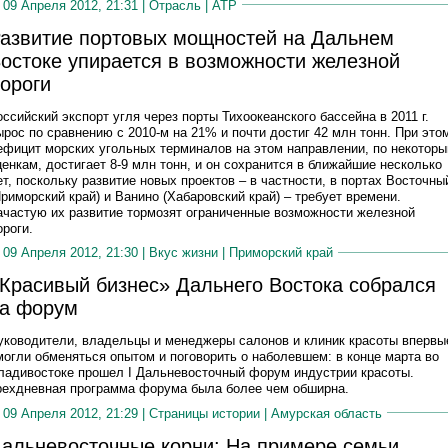
09 Апреля 2012, 21:31 |
Отрасль
|
АТР
азвитие портовых мощностей на Дальнем
остоке упирается в возможности железной
ороги
оссийский экспорт угля через порты Тихоокеанского бассейна в 2011 г.
ырос по сравнению с 2010-м на 21% и почти достиг 42 млн тонн. При это
ефицит морских угольных терминалов на этом направлении, по некотор
ценкам, достигает 8-9 млн тонн, и он сохранится в ближайшие несколько
ет, поскольку развитие новых проектов – в частности, в портах Восточны
Приморский край) и Ванино (Хабаровский край) – требует времени.
ачастую их развитие тормозят ограниченные возможности железной
ороги.
09 Апреля 2012, 21:30 |
Вкус жизни
|
Приморский край
Красивый бизнес» Дальнего Востока собрался
а форум
уководители, владельцы и менеджеры салонов и клиник красоты впервы
могли обменяться опытом и поговорить о наболевшем: в конце марта во
ладивостоке прошел I Дальневосточный форум индустрии красоты.
рехдневная программа форума была более чем обширна.
09 Апреля 2012, 21:29 |
Страницы истории
|
Амурская область
альневосточные корни: На примере семьи