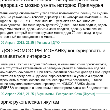
едорашко можно узнать историю Приамурья
 Меня иногда спрашивают: у тебя такие возможности, почему ты сидишь
десь, не уезжаешь? – говорит директор ООО «Амурская компания АСВ»
ндрей ФЕДОРАШКО. – Мое мнение – уезжают слабые. Либо от
езысходности. Что меня здесь держит? Да все – это моя родина, здесь
ивут мои близкие, здесь могилы моих предков, здесь у меня бизнес.
десь дом, который построен руками моего деда 70 лет назад, и дом,
остроенный непосредственно мною…
09 Апреля 2012, 21:25 |
Финансы
|
ДФО
 ДФО НОМОС-РЕГИОБАНКу конкурировать и
азвиваться интересно
Ситуация в России сегодня стабильна, и наши аналитики прогнозируют,
то в отсутствие катаклизмов на западных рынках в ближайший год эта
табильность сохранится. При таком развитии событий доллар США будет
ержаться в пределах 30 рублей, евро останется на уровне 40 рублей.
отребность в финансировании бизнеса при этом возрастет», – такое
нение озвучила заместитель президента НОМОС-БАНКа Ирина
ОРДЕЕВА на встрече с клиентами и партнерами банка во Владивостоке.
09 Апреля 2012, 21:25 |
Вкус жизни
|
Республика Саха (Якутия)
ариж рукоплескал якутам
 Париже прошли Дни Якутии. Пока официальная делегация Республики