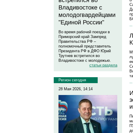
встретился во
С
Владивостоке с
Д
молодогвардейцами
п
Б
"Единой России"
Во время рабочей поездки в
Л
Приморский край Зампред
Правительства РФ –
К
полномочный представитель
Президента РФ в ДФО Юрий
М
Трутнев встретился во
л
Владивостоке с молодежью.
е
статьи раздела
С
В
т
Регион сегодня
28 Мая 2026, 14:14
И
з
и
П
м
П
д