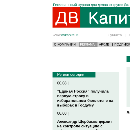
Региональный журнал для деловых кругов Дал
www.
dvkapital.ru
Суббота
|
О КОМПАНИИ
РЕКЛАМА
АРХИВ
|
ПОДПИСК
Регион сегодня
06.08 |
"Единая Россия" получила
первую строку в
избирательном бюллетене на
выборах в Госдуму
а
06.08 |
Александр Щербаков держит
на контроле ситуацию с