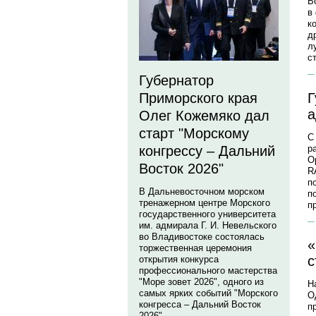
Б
в
к
д
л
с
Губернатор
Г
Приморского края
а
Олег Кожемяко дал
старт "Морскому
С
р
конгрессу – Дальний
О
Восток 2026"
R
п
В Дальневосточном морском
п
тренажерном центре Морского
п
государственного университета
им. адмирала Г. И. Невельского
во Владивостоке состоялась
«
торжественная церемония
с
открытия конкурса
профессионального мастерства
"Море зовет 2026", одного из
Н
самых ярких событий "Морского
О
конгресса – Дальний Восток
п
2026".