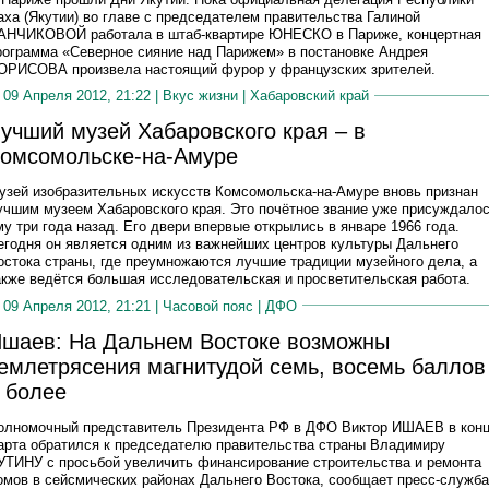
аха (Якутии) во главе с председателем правительства Галиной
АНЧИКОВОЙ работала в штаб-квартире ЮНЕСКО в Париже, концертная
рограмма «Северное сияние над Парижем» в постановке Андрея
ОРИСОВА произвела настоящий фурор у французских зрителей.
09 Апреля 2012, 21:22 |
Вкус жизни
|
Хабаровский край
учший музей Хабаровского края – в
омсомольске-на-Амуре
узей изобразительных искусств Комсомольска-на-Амуре вновь признан
учшим музеем Хабаровского края. Это почётное звание уже присуждало
му три года назад. Его двери впервые открылись в январе 1966 года.
егодня он является одним из важнейших центров культуры Дальнего
остока страны, где преумножаются лучшие традиции музейного дела, а
акже ведётся большая исследовательская и просветительская работа.
09 Апреля 2012, 21:21 |
Часовой пояс
|
ДФО
шаев: На Дальнем Востоке возможны
емлетрясения магнитудой семь, восемь баллов
 более
олномочный представитель Президента РФ в ДФО Виктор ИШАЕВ в кон
арта обратился к председателю правительства страны Владимиру
УТИНУ с просьбой увеличить финансирование строительства и ремонта
омов в сейсмических районах Дальнего Востока, сообщает пресс-служба