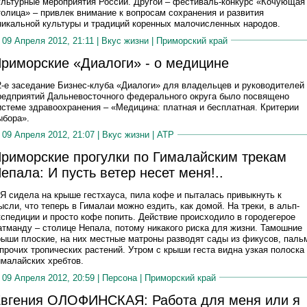
ультурные мероприятия России. Другой – фестиваль-конкурс «Кочующая
толица» – привлек внимание к вопросам сохранения и развития
никальной культуры и традиций коренных малочисленных народов.
09 Апреля 2012, 21:11 |
Вкус жизни
|
Приморский край
риморские «Диалоги» - о медицине
2-е заседание Бизнес-клуба «Диалоги» для владельцев и руководителей
редприятий Дальневосточного федерального округа было посвящено
истеме здравоохранения – «Медицина: платная и бесплатная. Критерии
ыбора».
09 Апреля 2012, 21:07 |
Вкус жизни
|
АТР
риморские прогулки по Гималайским трекам
епала: И пусть ветер несет меня!..
..Я сидела на крыше гестхауса, пила кофе и пыталась привыкнуть к
ысли, что теперь в Гималаи можно ездить, как домой. На треки, в альп­
кспедиции и просто кофе попить. Действие происходило в городе­герое
атманду – столице Непала, потому никакого риска для жизни. Тамошние
рыши плоские, на них местные матроны разводят сады из фикусов, паль
 прочих тропических растений. Утром с крыши геста видна узкая полоска
ималайских хребтов.
09 Апреля 2012, 20:59 |
Персона
|
Приморский край
вгения ОЛОФИНСКАЯ: Работа для меня или я