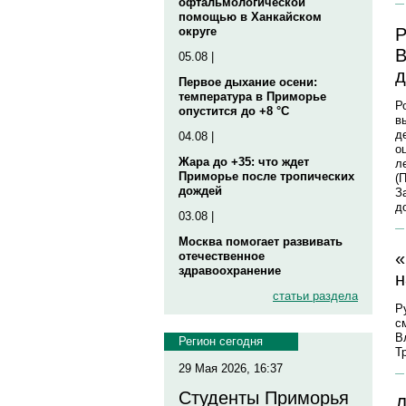
офтальмологической
помощью в Ханкайском
Р
округе
В
05.08 |
д
Первое дыхание осени:
температура в Приморье
Р
опустится до +8 °C
в
д
04.08 |
о
Жара до +35: что ждет
л
Приморье после тропических
(
дождей
З
д
03.08 |
Москва помогает развивать
«
отечественное
здравоохранение
н
статьи раздела
Р
с
В
Регион сегодня
Т
29 Мая 2026, 16:37
Студенты Приморья
Д