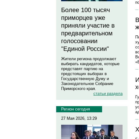
п
Более 100 тысяч
приморцев уже
В
приняли участие в
ж
предварительном
П
голосовании
х
с
"Единой России"
в
В
Жители региона продолжают
«
выбирать кандидатов, которые
представят партию на
предстоящих выборах в
И
Государственную Думу и
Законодательное Собрание
х
Приморского края.
статьи раздела
Г
п
у
Регион сегодня
а
27 Мая 2026, 13:29
Х