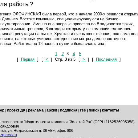
ля работы?
вгения ОЛОФИНСКАЯ была первой, кто в начале 2000-х решился открыт
а Дальнем Востоке компанию, специализирующуюся на бизнес-
онсультировании. Именно она впервые привезла во Владивосток ярких,
аризматичных тренеров, благодаря которым у ее компании сложилась
тличная репутация на рынке. Хрупкая и очень женственная, она сама вел
ренинги, на которых учились сегодняшние мэтры дальневосточного
изнеса. Работала по 18 часов в сутки и была счастлива.
1
2
3
4
5
[
Первая
]
[
<
]
Стр. 3
из 5
[
>
]
[
Последняя
]
ер
|
проект ДК
|
реклама
|
архив
|
подписка
|
rss
|
поиск
|
контакты
тственностью "Издательская компания "Золотой Рог" (ОГРН 1162536095358)
ксандрович
ток, ул. Некрасовская д. 36 «Б», офис 606;
zrpress.ru