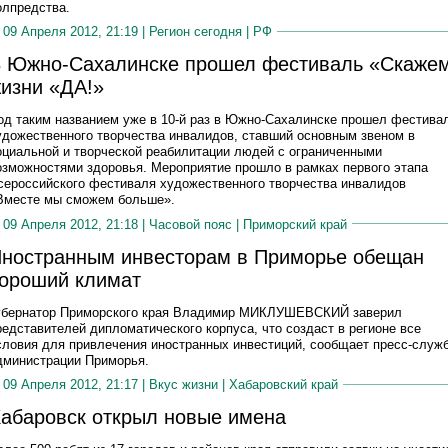
олпредства.
09 Апреля 2012, 21:19 |
Регион сегодня
|
РФ
 Южно-Сахалинске прошел фестиваль «Скаже
изни «ДА!»
од таким названием уже в 10-й раз в Южно-Сахалинске прошел фестива
удожественного творчества инвалидов, ставший основным звеном в
оциальной и творческой реабилитации людей с ограниченными
озможностями здоровья. Мероприятие прошло в рамках первого этапа
сероссийского фестиваля художественного творчества инвалидов
Вместе мы сможем больше».
09 Апреля 2012, 21:18 |
Часовой пояс
|
Приморский край
ностранным инвесторам в Приморье обещан
ороший климат
убернатор Приморского края Владимир МИКЛУШЕВСКИЙ заверил
редставителей дипломатического корпуса, что создаст в регионе все
словия для привлечения иностранных инвестиций, сообщает пресс-служ
дминистрации Приморья.
09 Апреля 2012, 21:17 |
Вкус жизни
|
Хабаровский край
абаровск открыл новые имена