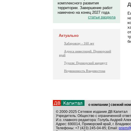
д
комплексного развития
территории. Завершение работ
намечено на конец 2027 года.
Е
статьи раздела
н
к
х
о
Актуально
т
б
Хабаровску - 160 лет
Адреса инвестиций. Приморский
край
Туризм: Приморский маршрут
Недвижимость Владивостока
о компании
|
свежий ном
© 2000-2025 Сетевое издание ДВ Капитал
Учредитель: Общество с ограниченной отве
И.о. главного редактора: Голубь Андрей Але
Адрес: 690014, Приморский край, г. Владивос
Телефоны: +7 (423) 245-04-85; Email:
priem@