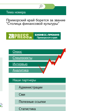
Тема номера
Приморский край борется за звание
"Столица финансовой культуры"
Опрос
Спецпроекты
Интервью
Аналитика
Наши партнеры
Администрации
Сми
Полезные ссылки
Статистика