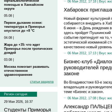
офтальмологической
06 Мая 2012, 17:18 |
Вкус жи
помощью в Ханкайском
Хабаровск приглаша
округе
05.08 |
Новый формат культурной 
Первое дыхание осени:
собираются внедрить в Хаб
температура в Приморье
6 июня – в День рождения в
опустится до +8 °C
здесь пройдет Пушкинский 
событие претендует на то, 
04.08 |
эстетической изюминкой ст
Жара до +35: что ждет
качественно новый уровень
Приморье после тропических
дождей
06 Мая 2012, 17:13 |
Вкус жи
03.08 |
Бизнес-клуб «Диало
руководителей пред
Москва помогает развивать
отечественное
законе
здравоохранение
статьи раздела
Во Владивостоке 63-е засе
владельцев и руководител
теме «Бизнес и закон».
Регион сегодня
06 Мая 2012, 17:08 |
Вкус жи
29 Мая 2026, 16:37
Александр ПАЛЬЦЕВ:
Студенты Приморья