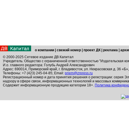
о компании
|
свежий номер
|
проект ДК
|
реклама
|
архи
© 2000-2025 Сетевое издание ДВ Капитал
Учредитель: Общество с ограниченной ответственностью "Издательская ко
И.о. главного редактора: Голубь Андрей Александрович
Адрес: 690014, Приморский край, г. Владивосток, ул. Некрасовская д. 36 «Б»
Телефоны: +7 (423) 245-04-85; Email:
priem@zrpress.ru
Регистрационный номер и дата принятия решения о регистрации: серия Эл
надзору в сфере связи, информационных технологий и массовых коммуник
Содержит информационную продукцию категории 18+.
Политика конфиден