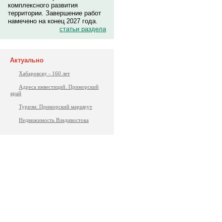
комплексного развития
территории. Завершение работ
намечено на конец 2027 года.
статьи раздела
Актуально
Хабаровску - 160 лет
Адреса инвестиций. Приморский
край
Туризм: Приморский маршрут
Недвижимость Владивостока