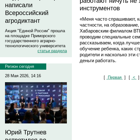
работают ничуть не
написали
инструментов
Всероссийский
«Меня часто спрашивают, к
агродиктант
частности, на образование
Хабаровским филиалом ВТ
Акция "Единой России" прошла
на площадке Приморского
проводим специальные сем
государственного аграрно-
рассказываем, когда лучше
технологического университета
обучение ребенка, каких с
статьи раздела
родители и насколько эти с
деньги работать.
Регион сегодня
28 Мая 2026, 14:16
[
Первая
]
[
<
]
Юрий Трутнев