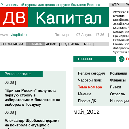
Региональный журнал для деловых кругов Дальнего Востока
АТР
Р
Амурская о
Бурятия
Еврейская 
Забайкаль
Камчатский
Магаданска
www.
dvkapital.ru
Пятница
|
07 Августа, 17:36
|
Приморски
Республика
О КОМПАНИИ
РЕКЛАМА
АРХИВ
|
ПОДПИСКА
|
RSS
|
Сахалинска
Хабаровски
Чукотский 
главная
Р
Регион сегодня
Компании
Регион сегодня
Часовой пояс
Финансы
06.08 |
Тема номера
Рынки
"Единая Россия" получила
Мнение
Отрасль
первую строку в
избирательном бюллетене на
Проект ДК
Инновации
выборах в Госдуму
май_2012
06.08 |
Александр Щербаков держит
на контроле ситуацию с