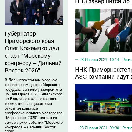
НПЗ завершится до 
Губернатор
Приморского края
Олег Кожемяко дал
старт "Морскому
28 Января 2021, 10:14 |
Реги
конгрессу – Дальний
ННК-Приморнефтепро
Восток 2026"
АЗС компании идут 
В Дальневосточном морском
тренажерном центре Морского
государственного университета
им. адмирала Г. И. Невельского
во Владивостоке состоялась
торжественная церемония
открытия конкурса
профессионального мастерства
"Море зовет 2026", одного из
самых ярких событий "Морского
конгресса – Дальний Восток
23 Января 2021, 09:30 |
Реги
2026".