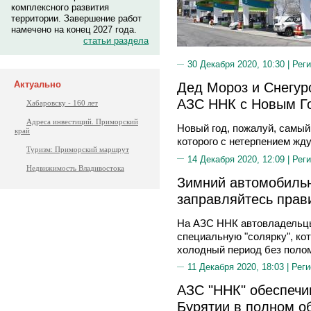
комплексного развития
территории. Завершение работ
намечено на конец 2027 года.
статьи раздела
30 Декабря 2020, 10:30 |
Реги
Актуально
Дед Мороз и Снегур
АЗС ННК с Новым Г
Хабаровску - 160 лет
Адреса инвестиций. Приморский
Новый год, пожалуй, самы
край
которого с нетерпением жду
Туризм: Приморский маршрут
14 Декабря 2020, 12:09 |
Реги
Недвижимость Владивостока
Зимний автомобильн
заправляйтесь пра
На АЗС ННК автовладельцы
специальную "солярку", ко
холодный период без поло
11 Декабря 2020, 18:03 |
Реги
АЗС "ННК" обеспечи
Бурятии в полном о