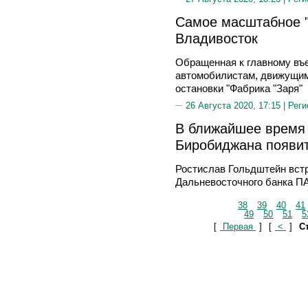
Самое масштабное "
Владивосток
Обращенная к главному въе
автомобилистам, движущим
остановки "Фабрика "Заря"
26 Августа 2020, 17:15 |
Реги
В ближайшее время 
Биробиджана появит
Ростислав Гольдштейн вст
Дальневосточного банка П
38
39
40
41
49
50
51
5
[
Первая
]
[
<
]
Ст