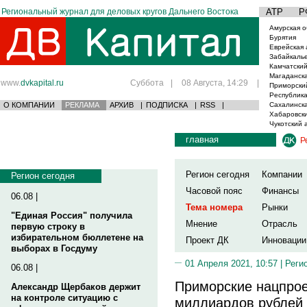
Региональный журнал для деловых кругов Дальнего Востока
АТР
Р
Амурская о
Бурятия
Еврейская 
Забайкаль
Камчатский
Магаданска
www.
dvkapital.ru
Суббота
|
08 Августа, 14:29
|
Приморски
Республика
О КОМПАНИИ
РЕКЛАМА
АРХИВ
|
ПОДПИСКА
|
RSS
|
Сахалинска
Хабаровски
Чукотский 
главная
Р
Регион сегодня
Компании
Регион сегодня
Часовой пояс
Финансы
06.08 |
Тема номера
Рынки
"Единая Россия" получила
Мнение
Отрасль
первую строку в
избирательном бюллетене на
Проект ДК
Инновации
выборах в Госдуму
01 Апреля 2021, 10:57 |
Реги
06.08 |
Приморские нацпрое
Александр Щербаков держит
на контроле ситуацию с
миллиардов рублей