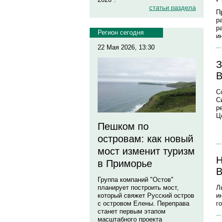
статьи раздела
П
р
р
Регион сегодня
и
22 Мая 2026, 13:30
З
В
С
С
р
Ц
Пешком по
островам: как новый
мост изменит туризм
Н
в Приморье
В
Группа компаний "Остов"
планирует построить мост,
Л
который свяжет Русский остров
и
с островом Елены. Переправа
г
станет первым этапом
масштабного проекта