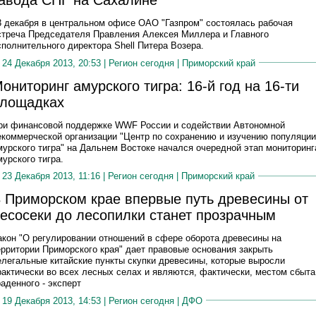
авода СПГ на Сахалине
3 декабря в центральном офисе ОАО "Газпром" состоялась рабочая
стреча Председателя Правления Алексея Миллера и Главного
сполнительного директора Shell Питера Возера.
24 Декабря 2013, 20:53 |
Регион сегодня
|
Приморский край
ониторинг амурского тигра: 16-й год на 16-ти
лощадках
ри финансовой поддержке WWF России и содействии Автономной
екоммерческой организации "Центр по сохранению и изучению популяции
мурского тигра" на Дальнем Востоке начался очередной этап мониторинг
мурского тигра.
23 Декабря 2013, 11:16 |
Регион сегодня
|
Приморский край
 Приморском крае впервые путь древесины от
есосеки до лесопилки станет прозрачным
акон "О регулировании отношений в сфере оборота древесины на
ерритории Приморского края" дает правовые основания закрыть
елегальные китайские пункты скупки древесины, которые выросли
рактически во всех лесных селах и являются, фактически, местом сбыта
раденного - эксперт
19 Декабря 2013, 14:53 |
Регион сегодня
|
ДФО