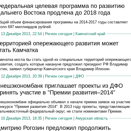
едеральная целевая программа по развитию
альнего Востока продлена до 2018 года
бщий объем финансирования программы на 2014-2017 годы составляет
коло 697 миллиардов рублей.
13 Декабря 2013, 22:54 |
Регион сегодня
|
Камчатский край
ерриторией опережающего развития может
тать Камчатка
амчатка могла бы стать одной из специальных территорий опережающег
азвития, создать которые накануне предложил президент РФ Владимир
утин, заявил губернатор Камчатского края Владимир Илюхин.
12 Декабря 2013, 20:39 |
Регион сегодня
|
ДФО
нешэкономбанк приглашает проекты из ДФО
ринять участие в "Премии развития–2014"
нешэкономбанк официально объявил о начале приема заявок на участие
онкурсе "Премия развития–2014". В 2013 году проекты, представляющие
альневосточный федеральный округ, не стали номинантами Премии.
10 Декабря 2013, 18:35 |
Регион сегодня
|
Амурская область
митрию Рогозин предложил продолжить