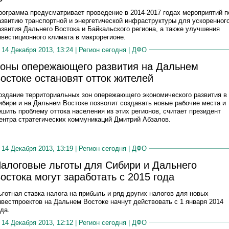
рограмма предусматривает проведение в 2014-2017 годах мероприятий п
азвитию транспортной и энергетической инфраструктуры для ускоренног
азвития Дальнего Востока и Байкальского региона, а также улучшения
нвестиционного климата в макрорегионе.
14 Декабря 2013, 13:24 |
Регион сегодня
|
ДФО
оны опережающего развития на Дальнем
остоке остановят отток жителей
оздание территориальных зон опережающего экономического развития в
ибири и на Дальнем Востоке позволит создавать новые рабочие места и
ешить проблему оттока населения из этих регионов, считает президент
ентра стратегических коммуникаций Дмитрий Абзалов.
14 Декабря 2013, 13:19 |
Регион сегодня
|
ДФО
алоговые льготы для Сибири и Дальнего
остока могут заработать с 2015 года
ьготная ставка налога на прибыль и ряд других налогов для новых
нвестпроектов на Дальнем Востоке начнут действовать с 1 января 2014
ода.
14 Декабря 2013, 12:12 |
Регион сегодня
|
ДФО