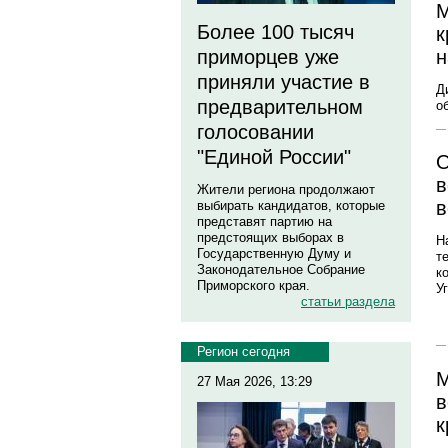
М
Более 100 тысяч
к
н
приморцев уже
приняли участие в
Д
предварительном
о
голосовании
"Единой России"
О
в
Жители региона продолжают
в
выбирать кандидатов, которые
представят партию на
предстоящих выборах в
Н
Государственную Думу и
т
Законодательное Собрание
к
Приморского края.
У
статьи раздела
Регион сегодня
М
27 Мая 2026, 13:29
в
к