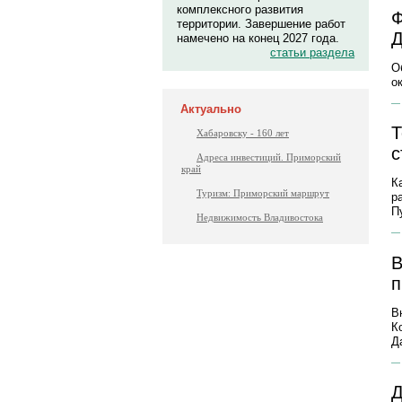
комплексного развития
Ф
территории. Завершение работ
Д
намечено на конец 2027 года.
статьи раздела
О
о
Актуально
Т
Хабаровску - 160 лет
с
Адреса инвестиций. Приморский
край
К
Туризм: Приморский маршрут
р
П
Недвижимость Владивостока
В
п
В
К
Д
Д