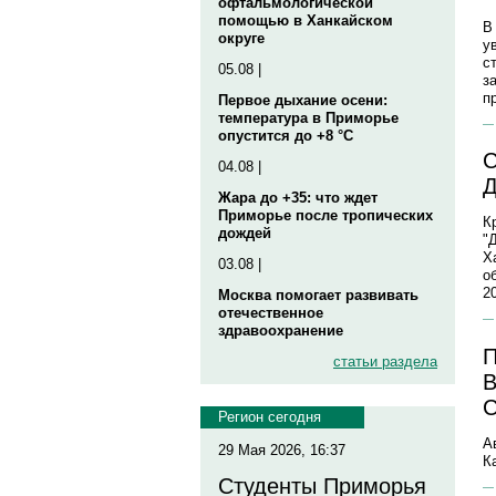
офтальмологической
помощью в Ханкайском
В
округе
у
с
05.08 |
з
п
Первое дыхание осени:
температура в Приморье
опустится до +8 °C
С
04.08 |
Д
Жара до +35: что ждет
Приморье после тропических
К
дождей
"
Х
03.08 |
о
2
Москва помогает развивать
отечественное
здравоохранение
П
статьи раздела
В
Регион сегодня
А
29 Мая 2026, 16:37
К
Студенты Приморья