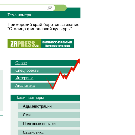
Тема номера
Приморский край борется за звание
"Столица финансовой культуры"
Опрос
Спецпроекты
Интервью
Аналитика
Наши партнеры
Администрации
Сми
Полезные ссылки
Статистика