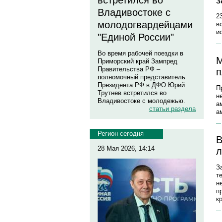
встретился во
з
Владивостоке с
2
молодогвардейцами
в
и
"Единой России"
Во время рабочей поездки в
М
Приморский край Зампред
Правительства РФ –
п
полномочный представитель
Президента РФ в ДФО Юрий
П
Трутнев встретился во
н
Владивостоке с молодежью.
а
статьи раздела
а
Регион сегодня
В
28 Мая 2026, 14:14
л
З
т
н
п
к