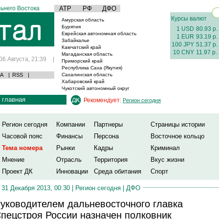
ьнего Востока
АТР
РФ
ДФО
Курсы валют
Амурская область
Бурятия
1 USD
80.93 р.
Еврейская автономная область
1 EUR
93.19 р.
Забайкалье
100 JPY
51.37 р.
Камчатский край
10 CNY
11.97 р.
Магаданская область
06 Августа, 21:39
|
Приморский край
Республика Саха (Якутия)
А
|
RSS
|
Сахалинская область
Хабаровский край
Чукотский автономный округ
главная
Рекомендует:
Регион сегодня
Регион сегодня
Компании
Партнеры
Страницы истории
Часовой пояс
Финансы
Персона
Восточное кольцо
Тема номера
Рынки
Кадры
Криминал
Мнение
Отрасль
Территория
Вкус жизни
Проект ДК
Инновации
Среда обитания
Спорт
31 Декабря 2013, 00:30 |
Регион сегодня
|
ДФО
уководителем дальневосточного главка
пецстроя России назначен полковник