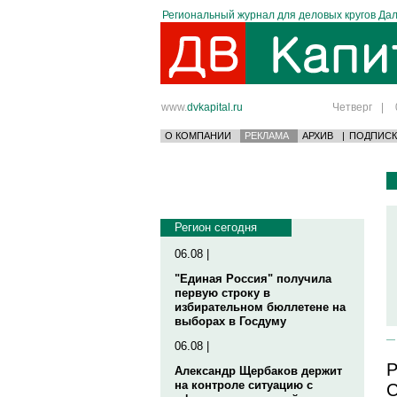
Региональный журнал для деловых кругов Дал
www.
dvkapital.ru
Четверг
|
О КОМПАНИИ
РЕКЛАМА
АРХИВ
|
ПОДПИСК
Регион сегодня
06.08 |
"Единая Россия" получила
первую строку в
избирательном бюллетене на
выборах в Госдуму
06.08 |
Р
Александр Щербаков держит
на контроле ситуацию с
С