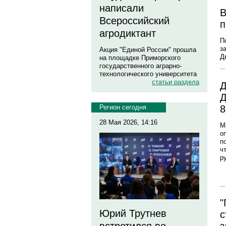
написали
В
Всероссийский
п
агродиктант
П
з
Акция "Единой России" прошла
Д
на площадке Приморского
государственного аграрно-
технологического университета
статьи раздела
Д
Д
8
Регион сегодня
28 Мая 2026, 14:16
М
о
п
ч
р
"
Юрий Трутнев
с