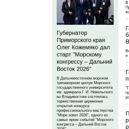
В
П
в
Г
Губернатор
б
Приморского края
В
Олег Кожемяко дал
В
старт "Морскому
и
конгрессу – Дальний
Восток 2026"
Г
п
В Дальневосточном морском
тренажерном центре Морского
государственного университета
"
им. адмирала Г. И. Невельского
п
во Владивостоке состоялась
р
торжественная церемония
открытия конкурса
профессионального мастерства
П
"Море зовет 2026", одного из
р
самых ярких событий "Морского
конгресса – Дальний Восток
р
2026".