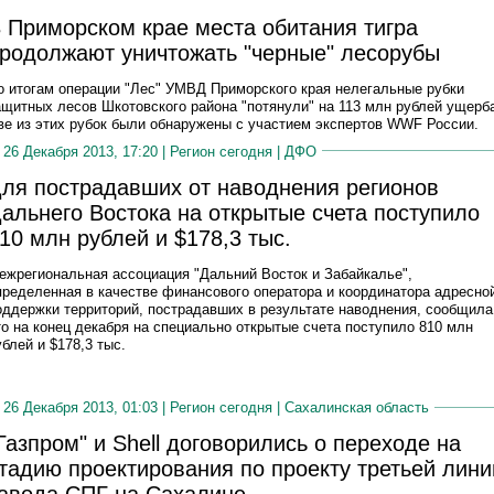
 Приморском крае места обитания тигра
родолжают уничтожать "черные" лесорубы
о итогам операции "Лес" УМВД Приморского края нелегальные рубки
ащитных лесов Шкотовского района "потянули" на 113 млн рублей ущерб
ве из этих рубок были обнаружены с участием экспертов WWF России.
26 Декабря 2013, 17:20 |
Регион сегодня
|
ДФО
ля пострадавших от наводнения регионов
альнего Востока на открытые счета поступило
10 млн рублей и $178,3 тыс.
ежрегиональная ассоциация "Дальний Восток и Забайкалье",
пределенная в качестве финансового оператора и координатора адресно
оддержки территорий, пострадавших в результате наводнения, сообщила
то на конец декабря на специально открытые счета поступило 810 млн
ублей и $178,3 тыс.
26 Декабря 2013, 01:03 |
Регион сегодня
|
Сахалинская область
Газпром" и Shell договорились о переходе на
тадию проектирования по проекту третьей лини