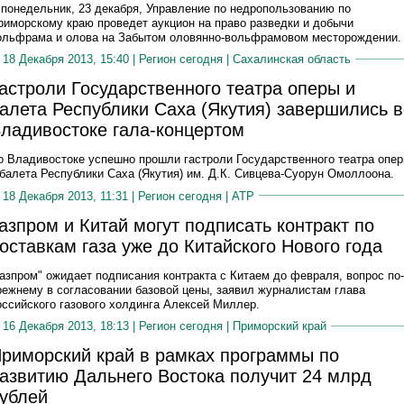
 понедельник, 23 декабря, Управление по недропользованию по
риморскому краю проведет аукцион на право разведки и добычи
ольфрама и олова на Забытом оловянно-вольфрамовом месторождении.
18 Декабря 2013, 15:40 |
Регион сегодня
|
Сахалинская область
астроли Государственного театра оперы и
алета Республики Саха (Якутия) завершились в
ладивостоке гала-концертом
о Владивостоке успешно прошли гастроли Государственного театра опе
 балета Республики Саха (Якутия) им. Д.К. Сивцева-Суорун Омоллоона.
18 Декабря 2013, 11:31 |
Регион сегодня
|
АТР
азпром и Китай могут подписать контракт по
оставкам газа уже до Китайского Нового года
Газпром" ожидает подписания контракта с Китаем до февраля, вопрос по-
режнему в согласовании базовой цены, заявил журналистам глава
оссийского газового холдинга Алексей Миллер.
16 Декабря 2013, 18:13 |
Регион сегодня
|
Приморский край
риморский край в рамках программы по
азвитию Дальнего Востока получит 24 млрд
ублей