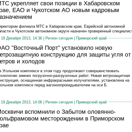
ТС укрепляет свои позиции в Хабаровском
рае, ЕАО и Чукотском АО новым кадровым
азначением
иректором филиала МТС в Хабаровском крае, Еврейской автономной
бласти и Чукотском автономном округе назначен проверенный специалист
19 Декабря 2013, 14:36 |
Регион сегодня
|
Приморский край
АО "Восточный Порт" установило новую
етрозащитную конструкцию для защиты угля от
етров и холодов
а Угольном комплексе в этом году продолжают совершенствовать
ехнологию зимних погрузочно-разгрузочных работ. Новая ветрозащитная
онструкция, оснащенная инфракрасными излучателями, установлена на
гольном комплексе перед вагоноопрокидывателем на оси Б.
19 Декабря 2013, 14:06 |
Регион сегодня
|
Приморский край
осквичи вспомнили о Забытом оловянно-
ольфрамовом месторождении в Приморском
рае