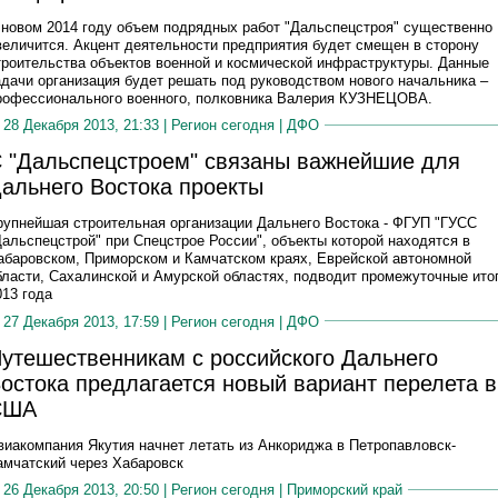
 новом 2014 году объем подрядных работ "Дальспецстроя" существенно
величится. Акцент деятельности предприятия будет смещен в сторону
троительства объектов военной и космической инфраструктуры. Данные
адачи организация будет решать под руководством нового начальника –
рофессионального военного, полковника Валерия КУЗНЕЦОВА.
28 Декабря 2013, 21:33 |
Регион сегодня
|
ДФО
 "Дальспецстроем" связаны важнейшие для
альнего Востока проекты
рупнейшая строительная организации Дальнего Востока - ФГУП "ГУСС
Дальспецстрой" при Спецстрое России", объекты которой находятся в
абаровском, Приморском и Камчатском краях, Еврейской автономной
бласти, Сахалинской и Амурской областях, подводит промежуточные ито
013 года
27 Декабря 2013, 17:59 |
Регион сегодня
|
ДФО
утешественникам с российского Дальнего
остока предлагается новый вариант перелета в
США
виакомпания Якутия начнет летать из Анкориджа в Петропавловск-
амчатский через Хабаровск
26 Декабря 2013, 20:50 |
Регион сегодня
|
Приморский край