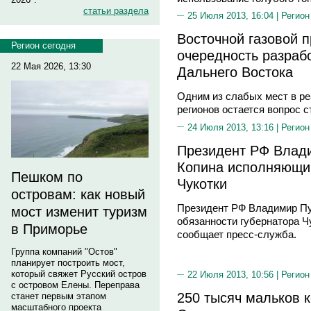
статьи раздела
25 Июля 2013, 16:04 |
Регион
Восточной газовой 
Регион сегодня
очередность разраб
22 Мая 2026, 13:30
Дальнего Востока
Одним из слабых мест в р
регионов остается вопрос 
24 Июля 2013, 13:16 |
Регион
Президент РФ Влад
Копина исполняющим
Пешком по
Чукотки
островам: как новый
Президент РФ Владимир Пу
мост изменит туризм
обязанности губернатора Чу
в Приморье
сообщает пресс-служба.
Группа компаний "Остов"
планирует построить мост,
который свяжет Русский остров
22 Июля 2013, 10:56 |
Регион
с островом Елены. Переправа
250 тысяч мальков к
станет первым этапом
масштабного проекта