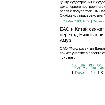
центр судостроения и судо
цеха первого построенного
работ с полупогружными п
Снабженцу присвоено имя 
23 Мая 2013, 16:53 |
Регион 
ЕАО и Китай свяжет
переход Нижнеленин
Амур
ОАО "Фонд развития Дальне
примет участие в проекте 
Тунцзян".
188
189
190
191
199
200
201
202
[
Первая
]
[
<
]
Ст