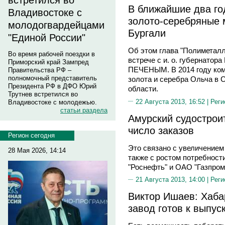
встретился во
В ближайшие два го
Владивостоке с
золото-серебряные 
молодогвардейцами
Бургали
"Единой России"
Об этом глава "Полиметал
Во время рабочей поездки в
встрече с и. о. губернато
Приморский край Зампред
ПЕЧЕНЫМ. В 2014 году ком
Правительства РФ –
полномочный представитель
золота и серебра Ольча в 
Президента РФ в ДФО Юрий
области.
Трутнев встретился во
22 Августа 2013, 16:52 |
Реги
Владивостоке с молодежью.
статьи раздела
Амурский судострои
число заказов
Регион сегодня
Это связано с увеличением
28 Мая 2026, 14:14
также с ростом потребност
"Роснефть" и ОАО "Газпром
21 Августа 2013, 14:00 |
Реги
Виктор Ишаев: Хаба
завод готов к выпус