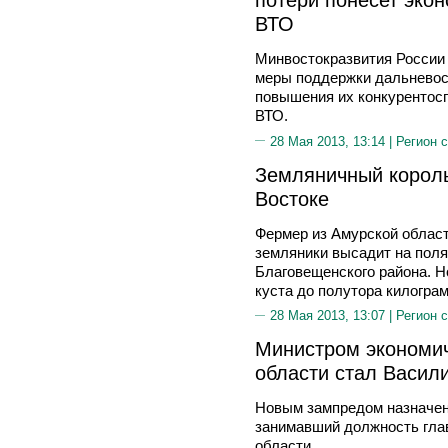
ВТО
Минвостокразвития России
меры поддержки дальневос
повышения их конкурентосп
ВТО.
28 Мая 2013, 13:14 |
Регион 
Земляничный корол
Востоке
Фермер из Амурской облас
земляники высадит на поля
Благовещенского района. Н
куста до полутора килогра
28 Мая 2013, 13:07 |
Регион 
Министром экономич
области стал Васил
Новым зампредом назначен
занимавший должность гла
области.