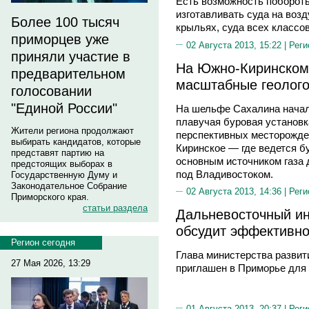
Есть возможность поборотьс
изготавливать суда на воз
Более 100 тысяч
крыльях, суда всех классов
приморцев уже
02 Августа 2013, 15:22 |
Реги
приняли участие в
На Южно-Киринском
предварительном
масштабные геолого
голосовании
"Единой России"
На шельфе Сахалина начал
плавучая буровая установк
Жители региона продолжают
перспективных месторожде
выбирать кандидатов, которые
Киринское — где ведется б
представят партию на
основным источником газа 
предстоящих выборах в
под Владивостоком.
Государственную Думу и
Законодательное Собрание
02 Августа 2013, 14:36 |
Реги
Приморского края.
статьи раздела
Дальневосточный ин
обсудит эффективно
Регион сегодня
Глава министерства развит
27 Мая 2026, 13:29
приглашен в Приморье для 
01 Августа 2013, 20:37 |
Реги