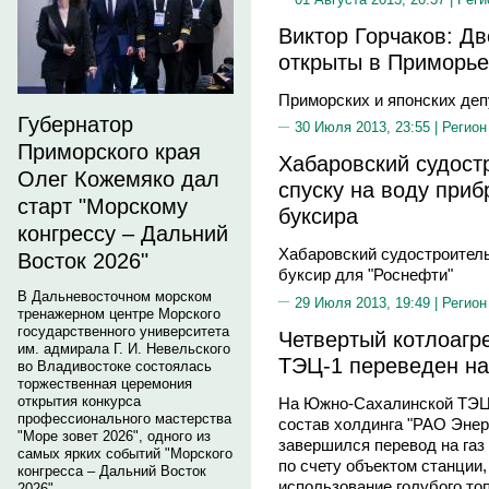
Виктор Горчаков: Дв
открыты в Приморье
Приморских и японских де
Губернатор
30 Июля 2013, 23:55 |
Регион
Приморского края
Хабаровский судост
Олег Кожемяко дал
спуску на воду приб
старт "Морскому
буксира
конгрессу – Дальний
Хабаровский судостроитель
Восток 2026"
буксир для "Роснефти"
В Дальневосточном морском
29 Июля 2013, 19:49 |
Регион
тренажерном центре Морского
государственного университета
Четвертый котлоагр
им. адмирала Г. И. Невельского
ТЭЦ-1 переведен на
во Владивостоке состоялась
торжественная церемония
открытия конкурса
На Южно-Сахалинской ТЭЦ-
профессионального мастерства
состав холдинга "РАО Энер
"Море зовет 2026", одного из
завершился перевод на газ
самых ярких событий "Морского
по счету объектом станции
конгресса – Дальний Восток
использование голубого то
2026".