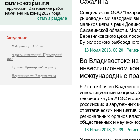
Сахалина
комплексного развития
территории. Завершение работ
Специалисты ООО "Газпром
намечено на конец 2027 года.
рыбоводными заводами вып
статьи раздела
мальков кеты в реки Долин
Сахалинской области. Мол
Березняковского цеха лосо
Актуально
Буюкловского рыбоводного 
Хабаровску - 160 лет
18 Июля 2013, 00:20 |
Регион
Адреса инвестиций. Приморский
Во Владивостоке на
край
инвестиционном кон
Туризм: Приморский маршрут
международные прак
Недвижимость Владивостока
6-7 сентября во Владивост
инвестиционный конгресс. 
делового клуба АТЭС и орг
российских и зарубежных к
стратегических инициатив,
региональных органов влас
общественных и научно-исс
16 Июля 2013, 22:39 |
Регион