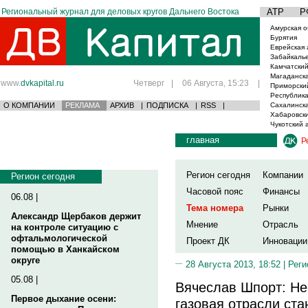
Региональный журнал для деловых кругов Дальнего Востока
АТР
Р
Амурская о
Бурятия
Еврейская 
Забайкаль
Камчатский
Магаданска
www.
dvkapital.ru
Четверг
|
06 Августа, 15:23
|
Приморски
Республика
О КОМПАНИИ
РЕКЛАМА
АРХИВ
|
ПОДПИСКА
|
RSS
|
Сахалинска
Хабаровски
Чукотский 
главная
Р
Регион сегодня
Компании
Регион сегодня
Часовой пояс
Финансы
06.08 |
Тема номера
Рынки
Александр Щербаков держит
Мнение
Отрасль
на контроле ситуацию с
офтальмологической
Проект ДК
Инновации
помощью в Ханкайском
округе
28 Августа 2013, 18:52 |
Реги
05.08 |
Вячеслав Шпорт: Н
Первое дыхание осени:
газовая отрасли ста