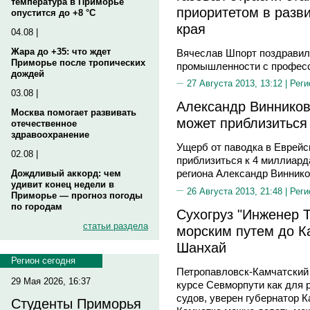
температура в Приморье
приоритетом в разв
опустится до +8 °C
края
04.08 |
Жара до +35: что ждет
Вячеслав Шпорт поздравил
Приморье после тропических
промышленности с профес
дождей
27 Августа 2013, 13:12 |
Реги
03.08 |
Александр Винников
Москва помогает развивать
может приблизиться 
отечественное
здравоохранение
Ущерб от паводка в Еврейс
02.08 |
приблизиться к 4 миллиард
региона Александр Виннико
Дождливый аккорд: чем
удивит конец недели в
26 Августа 2013, 21:48 |
Реги
Приморье — прогноз погоды
по городам
Сухогруз "Инженер 
статьи раздела
морским путем до Ка
Шанхай
Регион сегодня
Петропавловск-Камчатский 
29 Мая 2026, 16:37
курсе Севморпути как для 
судов, уверен губернатор 
Студенты Приморья