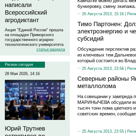
Камчатке можно делать ме
написали
бункеровку, смену экипажа.
Всероссийский
26 Августа 2013, 15:16 |
Реги
агродиктант
Тимо Партонен: Дол
Акция "Единой России" прошла
электроэнергию и че
на площадке Приморского
субсидий
государственного аграрно-
технологического университета
Обсуждение перспектив раз
статьи раздела
из ключевых тем Дальневос
который состоится во Влад
Регион сегодня
25 Августа 2013, 23:56 |
Реги
28 Мая 2026, 14:16
Северные районы Як
металлолома
На совещании у зампреда 
МАРИНЫЧЕВА обсудили вопр
тысяч тонн лома цветного и
советских времен, сообща
Юрий Трутнев
25 Августа 2013, 23:55 |
Реги