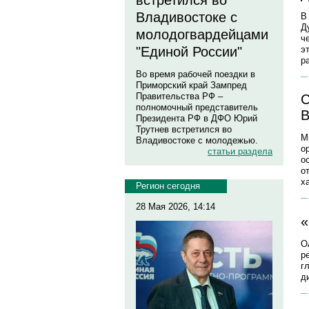
встретился во
Владивостоке с
В
Д
молодогвардейцами
ч
э
"Единой России"
р
Во время рабочей поездки в
Приморский край Зампред
Правительства РФ –
С
полномочный представитель
В
Президента РФ в ДФО Юрий
Трутнев встретился во
М
Владивостоке с молодежью.
о
статьи раздела
о
о
х
Регион сегодня
28 Мая 2026, 14:14
«
О
р
г
д