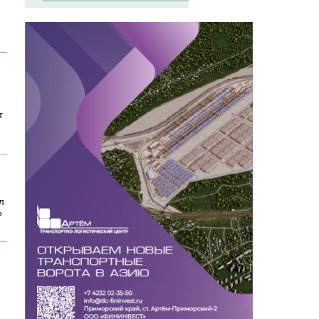
т
л
»