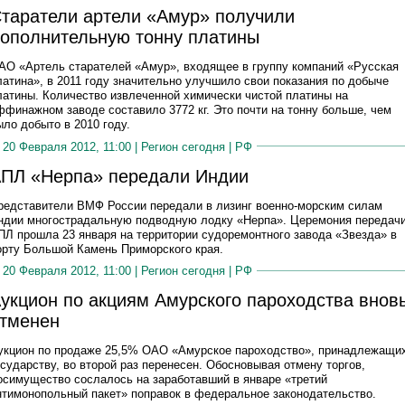
таратели артели «Амур» получили
ополнительную тонну платины
АО «Артель старателей «Амур», входящее в группу компаний «Русская
латина», в 2011 году значительно улучшило свои показания по добыче
латины. Количество извлеченной химически чистой платины на
ффинажном заводе составило 3772 кг. Это почти на тонну больше, чем
ыло добыто в 2010 году.
20 Февраля 2012, 11:00 |
Регион сегодня
|
РФ
ПЛ «Нерпа» передали Индии
редставители ВМФ России передали в лизинг военно-морским силам
ндии многострадальную подводную лодку «Нерпа». Церемония передач
ПЛ прошла 23 января на территории судоремонтного завода «Звезда» в
орту Большой Камень Приморского края.
20 Февраля 2012, 11:00 |
Регион сегодня
|
РФ
укцион по акциям Амурского пароходства внов
тменен
укцион по продаже 25,5% ОАО «Амурское пароходство», принадлежащи
осударству, во второй раз перенесен. Обосновывая отмену торгов,
осимущество сослалось на заработавший в январе «третий
нтимонопольный пакет» поправок в федеральное законодательство.