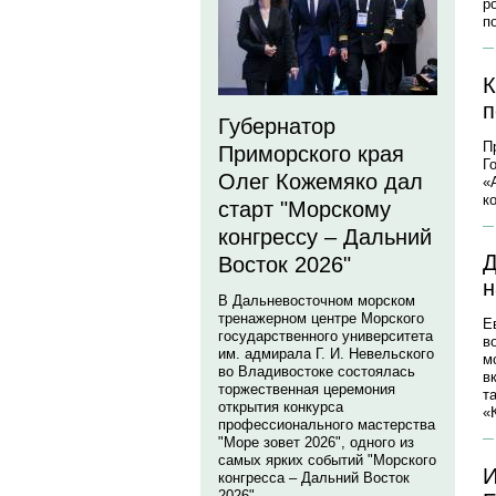
р
п
К
п
Губернатор
П
Приморского края
Г
Олег Кожемяко дал
«
к
старт "Морскому
конгрессу – Дальний
Д
Восток 2026"
н
В Дальневосточном морском
тренажерном центре Морского
Е
государственного университета
в
им. адмирала Г. И. Невельского
м
во Владивостоке состоялась
в
торжественная церемония
т
открытия конкурса
«
профессионального мастерства
"Море зовет 2026", одного из
самых ярких событий "Морского
И
конгресса – Дальний Восток
2026".