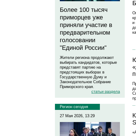
Б
Более 100 тысяч
О
приморцев уже
к
и
приняли участие в
д
предварительном
к
голосовании
"Единой России"
Жители региона продолжают
Ю
выбирать кандидатов, которые
«
представят партию на
предстоящих выборах в
п
Государственную Думу и
Законодательное Собрание
П
Приморского края.
д
статьи раздела
С
п
Регион сегодня
К
27 Мая 2026, 13:29
S
«