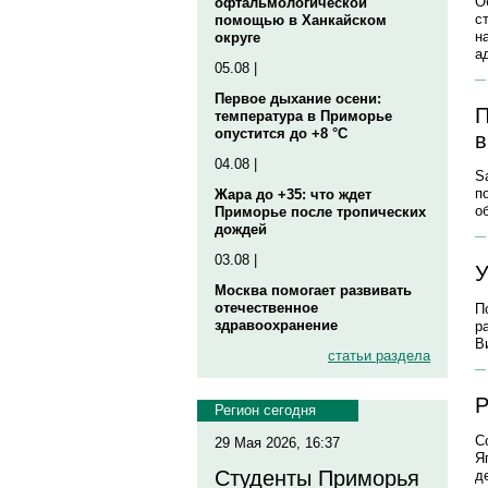
О
офтальмологической
с
помощью в Ханкайском
н
округе
а
05.08 |
Первое дыхание осени:
П
температура в Приморье
опустится до +8 °C
в
04.08 |
S
п
Жара до +35: что ждет
о
Приморье после тропических
дождей
03.08 |
У
Москва помогает развивать
отечественное
П
здравоохранение
р
В
статьи раздела
Р
Регион сегодня
С
29 Мая 2026, 16:37
Я
Студенты Приморья
д