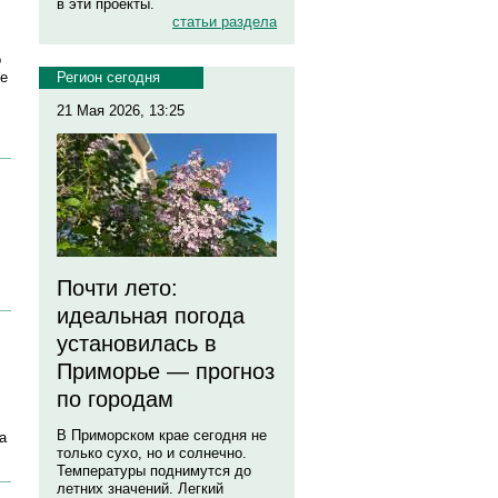
в эти проекты.
статьи раздела
о
ое
Регион сегодня
21 Мая 2026, 13:25
Почти лето:
идеальная погода
установилась в
Приморье — прогноз
по городам
В Приморском крае сегодня не
а
только сухо, но и солнечно.
Температуры поднимутся до
летних значений. Легкий