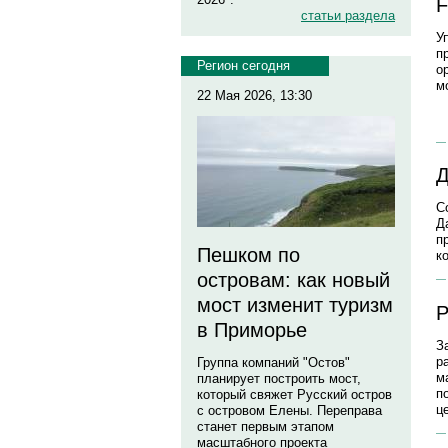
F
статьи раздела
У
п
Регион сегодня
о
м
22 Мая 2026, 13:30
Д
С
Д
п
Пешком по
к
островам: как новый
мост изменит туризм
Р
в Приморье
З
р
Группа компаний "Остов"
м
планирует построить мост,
п
который свяжет Русский остров
ц
с островом Елены. Переправа
станет первым этапом
масштабного проекта