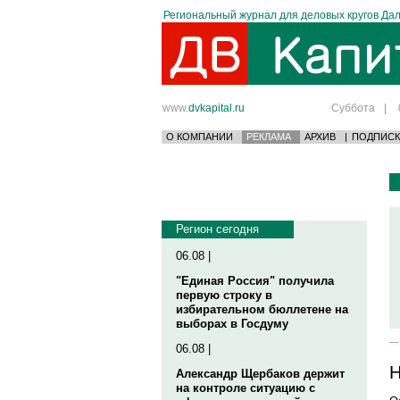
Региональный журнал для деловых кругов Дал
www.
dvkapital.ru
Суббота
|
О КОМПАНИИ
РЕКЛАМА
АРХИВ
|
ПОДПИСК
Регион сегодня
06.08 |
"Единая Россия" получила
первую строку в
избирательном бюллетене на
выборах в Госдуму
06.08 |
Н
Александр Щербаков держит
на контроле ситуацию с