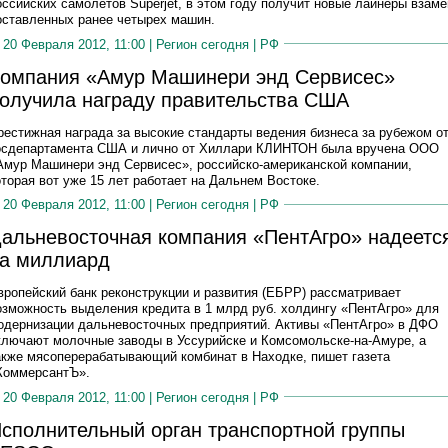
оссийских самолетов Superjet, в этом году получит новые лайнеры взаме
оставленных ранее четырех машин.
20 Февраля 2012, 11:00 |
Регион сегодня
|
РФ
омпания «Амур Машинери энд Сервисес»
олучила награду правительства США
рестижная награда за высокие стандарты ведения бизнеса за рубежом о
осдепартамента США и лично от Хиллари КЛИНТОН была вручена ООО
Амур Машинери энд Сервисес», российско-американской компании,
оторая вот уже 15 лет работает на Дальнем Востоке.
20 Февраля 2012, 11:00 |
Регион сегодня
|
РФ
альневосточная компания «ПентАгро» надеетс
а миллиард
вропейский банк реконструкции и развития (ЕБРР) рассматривает
озможность выделения кредита в 1 млрд руб. холдингу «ПентАгро» для
одернизации дальневосточных предприятий. Активы «ПентАгро» в ДФО
ключают молочные заводы в Уссурийске и Комсомольске-на-Амуре, а
акже мясоперерабатывающий комбинат в Находке, пишет газета
КоммерсантЪ».
20 Февраля 2012, 11:00 |
Регион сегодня
|
РФ
сполнительный орган транспортной группы