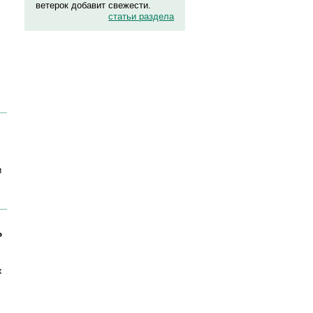
ветерок добавит свежести.
статьи раздела
и
ь
х