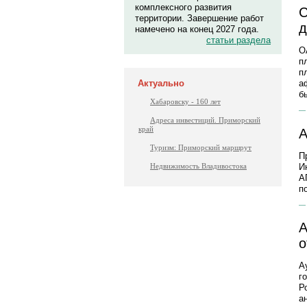
комплексного развития
С
территории. Завершение работ
д
намечено на конец 2027 года.
статьи раздела
О
п
п
Актуально
а
б
Хабаровску - 160 лет
Адреса инвестиций. Приморский
край
А
Туризм: Приморский маршрут
П
И
Недвижимость Владивостока
А
п
А
о
А
г
Р
а