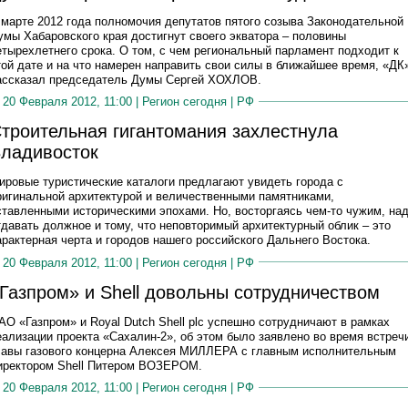
 марте 2012 года полномочия депутатов пятого созыва Законодательной
умы Хабаровского края достигнут своего экватора – половины
етырехлетнего срока. О том, с чем региональный парламент подходит к
той дате и на что намерен направить свои силы в ближайшее время, «ДК
ассказал председатель Думы Сергей ХОХЛОВ.
20 Февраля 2012, 11:00 |
Регион сегодня
|
РФ
троительная гигантомания захлестнула
ладивосток
ировые туристические каталоги предлагают увидеть города с
ригинальной архитектурой и величественными памятниками,
ставленными историческими эпохами. Но, восторгаясь чем-то чужим, на
тдавать должное и тому, что неповторимый архитектурный облик – это
арактерная черта и городов нашего российского Дальнего Востока.
20 Февраля 2012, 11:00 |
Регион сегодня
|
РФ
Газпром» и Shell довольны сотрудничеством
АО «Газпром» и Royal Dutch Shell plc успешно сотрудничают в рамках
еализации проекта «Сахалин-2», об этом было заявлено во время встреч
лавы газового концерна Алексея МИЛЛЕРА с главным исполнительным
иректором Shell Питером ВОЗЕРОМ.
20 Февраля 2012, 11:00 |
Регион сегодня
|
РФ