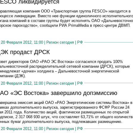
ESCO ликвидируется
правляющая компания ООО «Транспортная группа FESCO» находится в
роцессе ликвидации. Вместо нее функции единоличного исполнительног
ргана компаний в составе группы будет исполнять ОАО «Дальневосточн
орское пароходство», сообщили РИА PrimaMedia в пресс-центре ДВМП.
20 Февраля 2012, 11:00 |
Регион сегодня
|
РФ
ЭК продаст ДРСК
овет директоров ОАО «РАО ЭС Востока» согласился продать 100%
альневосточной распределительной сетевой компании (ДРСК), которые
ринадлежат «дочке» холдинга – Дальневосточной энергетической
омпании (ДЭК).
20 Февраля 2012, 11:00 |
Регион сегодня
|
РФ
АО «ЭС Востока» завершило допэмиссию
авершена эмиссия акций ОАО «РАО Энергетические системы Востока» в
амках дополнительного выпуска, зарегистрированного ФСФР России 24
ая 2011 года. Количество акций, фактически размещенных по открытой
одписке, 2 317 068 930 штук, что составляет 63,71% от общего количеств
енных бумаг дополнительного выпуска, подлежавших размещению.
20 Февраля 2012, 11:00 |
Регион сегодня
|
РФ