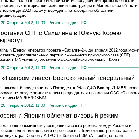
бластная целевая программа «Развитие предприятий промышленности
троительных материалов, изделий и конструкций в Магаданской области
а период до 2020 года» утверждена на заседании областной
дминистрации.
20 Февраля 2012, 11:00 |
Регион сегодня
|
РФ
оставки СПГ с Сахалина в Южную Корею
ырастут
akhalin Energy, оператор проекта «Сахалин-2», до апреля 2012 года може
оставить дополнительную партию сжиженного природного газа (СПГ)
бъемом 145 тысяч кубометров южнокорейской компании «Когаз».
20 Февраля 2012, 11:00 |
Регион сегодня
|
РФ
 «Газпром инвест Восток» новый генеральный
олномочный представитель Президента РФ в ДФО Виктор ИШАЕВ прове
абочую встречу с заместителем председателя правления ОАО «Газпром
италием МАРКЕЛОВЫМ.
20 Февраля 2012, 11:00 |
Регион сегодня
|
РФ
оссия и Япония облегчат визовый режим
оглашение о взаимном упрощении визового режима между Россией и
понией подписали во время переговоров в Токио министры иностранных
ел двух стран Сергей ЛАВРОВ и Коитиро ГЭМБА, сообщает сайт