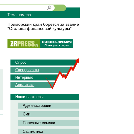
Тема номера
Приморский край борется за звание
"Столица финансовой культуры"
Опрос
Спецпроекты
Интервью
Аналитика
Наши партнеры
Администрации
Сми
Полезные ссылки
Статистика