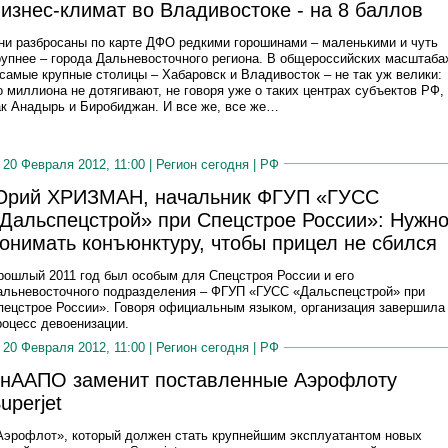
изнес-климат во Владивостоке - на 8 баллов
ни разбросаны по карте ДФО редкими горошинами – маленькими и чуть
рупнее – города Дальневосточного региона. В общероссийских масштаба
 самые крупные столицы – Хабаровск и Владивосток – не так уж велики:
о миллиона не дотягивают, не говоря уже о таких центрах субъектов РФ,
ак Анадырь и Биробиджан. И все же, все же…
20 Февраля 2012, 11:00 |
Регион сегодня
|
РФ
рий ХРИЗМАН, начальник ФГУП «ГУСС
Дальспецстрой» при Спецстрое России»: Нужн
онимать конъюнктуру, чтобы прицел не сбился
рошлый 2011 год был особым для Спецстроя России и его
альневосточного подразделения – ФГУП «ГУСС «Дальспецстрой» при
пецстрое России». Говоря официальным языком, организация завершила
роцесс девоенизации.
20 Февраля 2012, 11:00 |
Регион сегодня
|
РФ
нААПО заменит поставленные Аэрофлоту
uperjet
Аэрофлот», который должен стать крупнейшим эксплуатантом новых