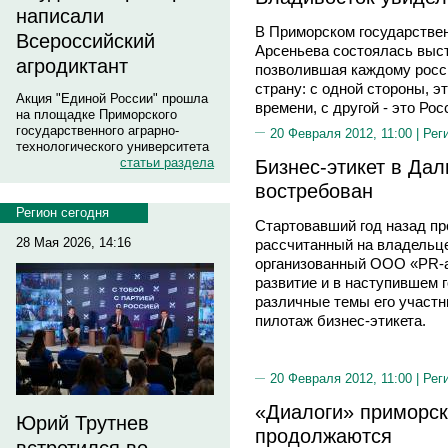
написали
В Приморском государстве
Всероссийский
Арсеньева состоялась вы
агродиктант
позволившая каждому росс
страну: с одной стороны, э
Акция "Единой России" прошла
времени, с другой - это Ро
на площадке Приморского
государственного аграрно-
20 Февраля 2012, 11:00 |
Рег
технологического университета
Бизнес-этикет в Да
статьи раздела
востребован
Регион сегодня
Стартовавший год назад пр
28 Мая 2026, 14:16
рассчитанный на владельц
организованный ООО «PR-а
развитие и в наступившем г
различные темы его участ
пилотаж бизнес-этикета.
20 Февраля 2012, 11:00 |
Рег
«Диалоги» приморск
Юрий Трутнев
продолжаются