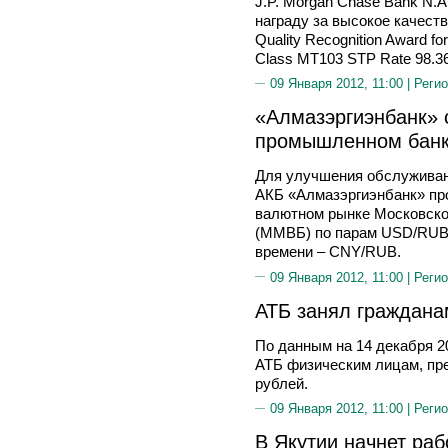
J.P. Morgan Chase Bank N.
награду за высокое качеств
Quality Recognition Award fo
Class MT103 STP Rate 98.3
09 Января 2012, 11:00 |
Регио
«Алмазэргиэнбанк» о
промышленном банк
Для улучшения обслуживан
АКБ «Алмазэргиэнбанк» про
валютном рынке Московско
(ММВБ) по парам USD/RUB,
времени – CNY/RUB.
09 Января 2012, 11:00 |
Регио
АТБ занял граждана
По данным на 14 декабря 2
АТБ физическим лицам, пр
рублей.
09 Января 2012, 11:00 |
Регио
В Якутии начнет ра