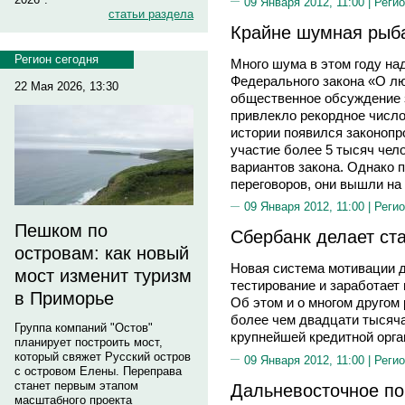
09 Января 2012, 11:00 |
Регио
статьи раздела
Крайне шумная рыб
Регион сегодня
Много шума в этом году на
Федерального закона «О л
22 Мая 2026, 13:30
общественное обсуждение 
привлекло рекордное число
истории появился законопр
участие более 5 тысяч чел
вариантов закона. Однако 
переговоров, они вышли на
09 Января 2012, 11:00 |
Регио
Пешком по
Сбербанк делает ст
островам: как новый
Новая система мотивации 
мост изменит туризм
тестирование и заработает 
в Приморье
Об этом и о многом другом
более чем двадцати тысяч
Группа компаний "Остов"
крупнейшей кредитной орга
планирует построить мост,
который свяжет Русский остров
09 Января 2012, 11:00 |
Регио
с островом Елены. Переправа
станет первым этапом
Дальневосточное по
масштабного проекта