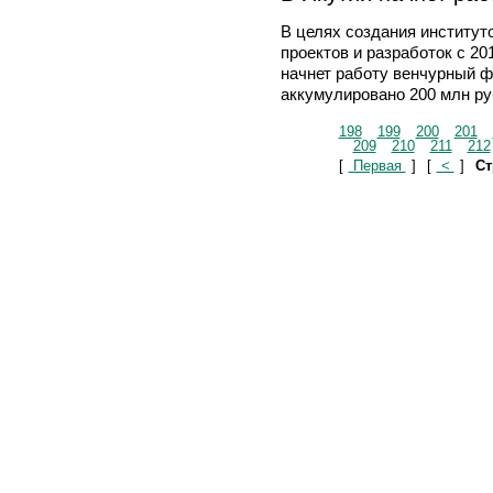
В целях создания институт
проектов и разработок с 20
начнет работу венчурный ф
аккумулировано 200 млн ру
198
199
200
201
209
210
211
212
[
Первая
]
[
<
]
Ст