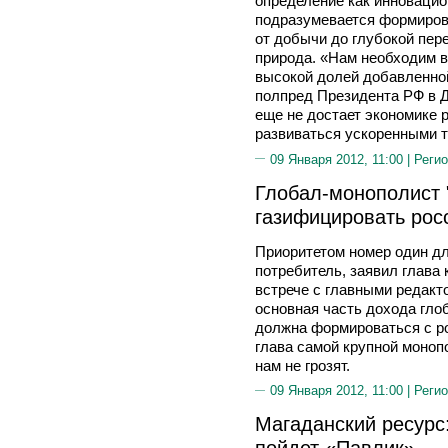
определение как инновацио
подразумевается формиров
от добычи до глубокой пере
природа. «Нам необходим в
высокой долей добавленной
полпред Президента РФ в Д
еще не достает экономике р
развиваться ускоренными 
09 Января 2012, 11:00 |
Регио
Глобал-монополист 
газифицировать рос
Приоритетом номер один дл
потребитель, заявил глав
встрече с главными редак
основная часть дохода гло
должна формироваться с ро
глава самой крупной моноп
нам не грозят.
09 Января 2012, 11:00 |
Регио
Магаданский ресурс
пойдет «Павлик»