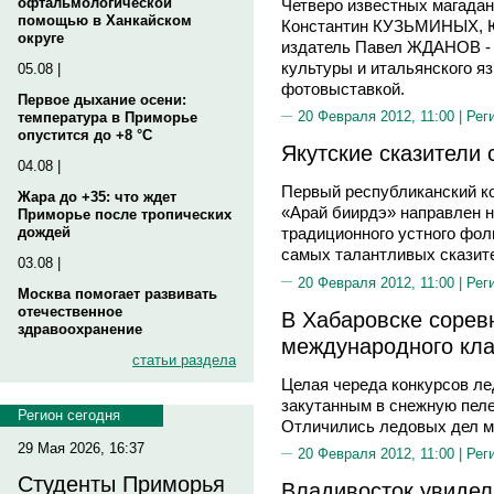
офтальмологической
Четверо известных магада
помощью в Ханкайском
Константин КУЗЬМИНЫХ, 
округе
издатель Павел ЖДАНОВ - 
культуры и итальянского я
05.08 |
фотовыставкой.
Первое дыхание осени:
20 Февраля 2012, 11:00 |
Рег
температура в Приморье
опустится до +8 °C
Якутские сказители 
04.08 |
Первый республиканский ко
Жара до +35: что ждет
«Арай биирдэ» направлен н
Приморье после тропических
дождей
традиционного устного фол
самых талантливых сказит
03.08 |
20 Февраля 2012, 11:00 |
Рег
Москва помогает развивать
отечественное
В Хабаровске сорев
здравоохранение
международного кла
статьи раздела
Целая череда конкурсов ле
закутанным в снежную пеле
Регион сегодня
Отличились ледовых дел м
29 Мая 2026, 16:37
20 Февраля 2012, 11:00 |
Рег
Студенты Приморья
Владивосток увиде