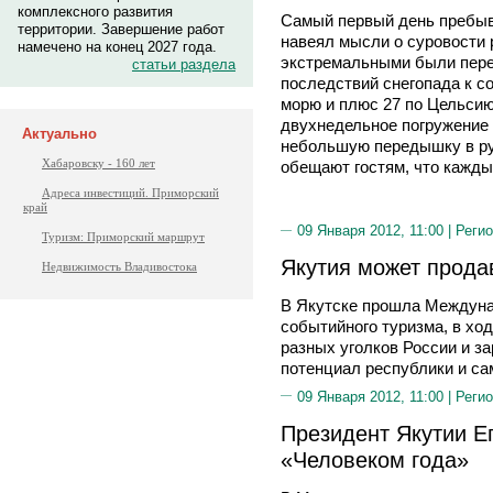
комплексного развития
Самый первый день пребыв
территории. Завершение работ
навеял мысли о суровости
намечено на конец 2027 года.
экстремальными были пере
статьи раздела
последствий снегопада к с
морю и плюс 27 по Цельсию
двухнедельное погружение 
Актуально
небольшую передышку в ру
Хабаровску - 160 лет
обещают гостям, что каждый
Адреса инвестиций. Приморский
край
09 Января 2012, 11:00 |
Регио
Туризм: Приморский маршрут
Якутия может прода
Недвижимость Владивостока
В Якутске прошла Междуна
событийного туризма, в ход
разных уголков России и з
потенциал республики и са
09 Января 2012, 11:00 |
Регио
Президент Якутии Е
«Человеком года»