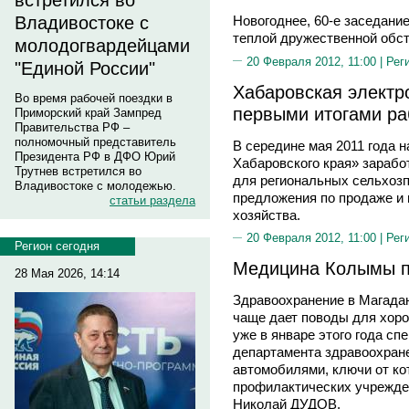
встретился во
Владивостоке с
Новогоднее, 60-е заседани
теплой дружественной обст
молодогвардейцами
20 Февраля 2012, 11:00 |
Рег
"Единой России"
Хабаровская электр
Во время рабочей поездки в
первыми итогами р
Приморский край Зампред
Правительства РФ –
полномочный представитель
В середине мая 2011 года 
Президента РФ в ДФО Юрий
Хабаровского края» зарабо
Трутнев встретился во
для региональных сельхозп
Владивостоке с молодежью.
предложения по продаже и 
статьи раздела
хозяйства.
20 Февраля 2012, 11:00 |
Рег
Регион сегодня
Медицина Колымы п
28 Мая 2026, 14:14
Здравоохранение в Магадан
чаще дает поводы для хор
уже в январе этого года с
департамента здравоохран
автомобилями, ключи от ко
профилактических учрежде
Николай ДУДОВ.