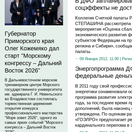
В ДФО запланирова
соцэффекты не дост
Коллегия Счетной палаты 
СТЕПАШИНА рассмотрела р
мероприятия «Оценка сбал
Губернатор
экономического развития ф
субъектов Федерации на пр
Приморского края
региона и Сибири», сообщ
Олег Кожемяко дал
палаты.
старт "Морскому
09 Января 2012, 11:00 |
Регио
конгрессу – Дальний
Энергопрограмма Д
Восток 2026"
федеральные деньг
В Дальневосточном морском
тренажерном центре Морского
В 2011 году свой професс
государственного университета
энергетики ознаменовали 
им. адмирала Г. И. Невельского
программа развития электр
во Владивостоке состоялась
года, за последнее время 
торжественная церемония
дополнений, была наконец 
открытия конкурса
профессионального мастерства
утверждена. По оценкам ра
"Море зовет 2026", одного из
«ГОЭЛРО» предполагает ре
самых ярких событий "Морского
кардинального перелома в э
конгресса – Дальний Восток
2026".