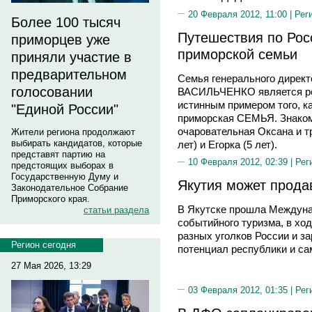
20 Февраля 2012, 11:00 |
Рег
Более 100 тысяч
Путешествия по Рос
приморцев уже
приморской семьи
приняли участие в
предварительном
Семья генерального дире
голосовании
ВАСИЛЬЧЕНКО является ред
истинным примером того, к
"Единой России"
приморская СЕМЬЯ. Знакомь
очаровательная Оксана и тр
Жители региона продолжают
выбирать кандидатов, которые
лет) и Егорка (5 лет).
представят партию на
10 Февраля 2012, 02:39 |
Рег
предстоящих выборах в
Государственную Думу и
Якутия может прода
Законодательное Собрание
Приморского края.
В Якутске прошла Междуна
статьи раздела
событийного туризма, в ход
разных уголков России и з
Регион сегодня
потенциал республики и са
27 Мая 2026, 13:29
03 Февраля 2012, 01:35 |
Рег