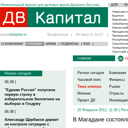
Региональный журнал для деловых кругов Дальнего Востока
АТР
Р
Амурская о
Бурятия
Еврейская 
Забайкаль
Камчатский
Магаданска
www.
dvkapital.ru
Воскресенье
|
09 Августа, 16:47
|
Приморски
Республика
О КОМПАНИИ
РЕКЛАМА
АРХИВ
|
ПОДПИСКА
|
RSS
|
Сахалинска
Хабаровски
Чукотский 
главная
Р
Регион сегодня
Компании
Регион сегодня
Часовой пояс
Финансы
06.08 |
Тема номера
Рынки
"Единая Россия" получила
Мнение
Отрасль
первую строку в
избирательном бюллетене на
Проект ДК
Инновации
выборах в Госдуму
20 Февраля 2012, 11:00 |
Рег
06.08 |
В Магадане состоял
Александр Щербаков держит
на контроле ситуацию с