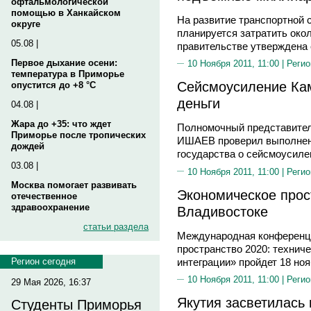
офтальмологической
помощью в Ханкайском
На развитие транспортной 
округе
планируется затратить око
05.08 |
правительстве утверждена
Первое дыхание осени:
10 Ноября 2011, 11:00 |
Регио
температура в Приморье
Сейсмоусиление Кам
опустится до +8 °C
деньги
04.08 |
Жара до +35: что ждет
Полномочный представител
Приморье после тропических
ИШАЕВ проверил выполнени
дождей
государства о сейсмоусиле
03.08 |
10 Ноября 2011, 11:00 |
Регио
Москва помогает развивать
Экономическое прос
отечественное
здравоохранение
Владивостоке
статьи раздела
Международная конференц
пространство 2020: техниче
интеграции» пройдет 18 но
Регион сегодня
10 Ноября 2011, 11:00 |
Регио
29 Мая 2026, 16:37
Якутия засветилась
Студенты Приморья