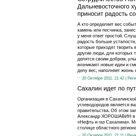
Дальневосточного х
приносит радость со
А кто определяет вес событ
камень или песчинка, зан
у меня ответ простой. Слуш
радость больше усталости,
которые приходят творить в
другие люди, для которых 
делятся своим добром, улы
возникают новые идеи и см
делу вес, наполняет жизнь
20 Октября 2011, 21:42 |
Реги
Сахалин идет по пут
Организация в Сахалинской
углеводородов является ва
правительства. Об этом за
Александр ХОРОШАВИН в х
«Нефть и газ Сахалина». 
столице областного региона
20 Октября 2011, 21:11 |
Реги