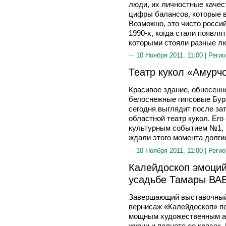
люди, их личностные качес
цифры балансов, которые в
Возможно, это чисто россий
1990-х, когда стали появля
которыми стояли разные л
10 Ноября 2011, 11:00 |
Регио
Театр кукол «Амурч
Красивое здание, обнесенн
белоснежные гипсовые Бура
сегодня выглядит после за
областной театр кукол. Его
культурным событием №1, м
ждали этого момента долги
10 Ноября 2011, 11:00 |
Регио
Калейдоскоп эмоций
усадьбе Тамары В
Завершающий выставочный 
вернисаж «Калейдоскоп» п
мощным художественным ак
жизни и полноте ее красок