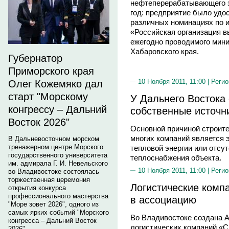
нефтеперерабатывающего з
год: предприятие было удос
различных номинациях по и
«Российская организация 
ежегодно проводимого мини
Хабаровского края.
Губернатор
Приморского края
10 Ноября 2011, 11:00 |
Регио
Олег Кожемяко дал
старт "Морскому
У Дальнего Востока 
конгрессу – Дальний
собственные источн
Восток 2026"
Основной причиной строит
многих компаний является 
В Дальневосточном морском
тренажерном центре Морского
тепловой энергии или отсу
государственного университета
теплоснабжения объекта.
им. адмирала Г. И. Невельского
10 Ноября 2011, 11:00 |
Регио
во Владивостоке состоялась
торжественная церемония
Логистические комп
открытия конкурса
профессионального мастерства
в ассоциацию
"Море зовет 2026", одного из
самых ярких событий "Морского
Во Владивостоке создана 
конгресса – Дальний Восток
логистических компаний «С
2026".