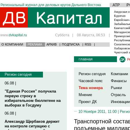
Региональный журнал для деловых кругов Дальнего Востока
АТР
Р
Амурская о
Бурятия
Еврейская 
Забайкаль
Камчатский
Магаданска
www.
dvkapital.ru
Суббота
|
08 Августа, 06:53
|
Приморски
Республика
О КОМПАНИИ
РЕКЛАМА
АРХИВ
|
ПОДПИСКА
|
RSS
|
Сахалинска
Хабаровски
Чукотский 
главная
Р
Регион сегодня
Компании
Регион сегодня
Часовой пояс
Финансы
06.08 |
Тема номера
Рынки
"Единая Россия" получила
Мнение
Отрасль
первую строку в
избирательном бюллетене на
Проект ДК
Инновации
выборах в Госдуму
10 Ноября 2011, 11:00 |
Регио
06.08 |
Транспортной сост
Александр Щербаков держит
на контроле ситуацию с
подъемные миллиа