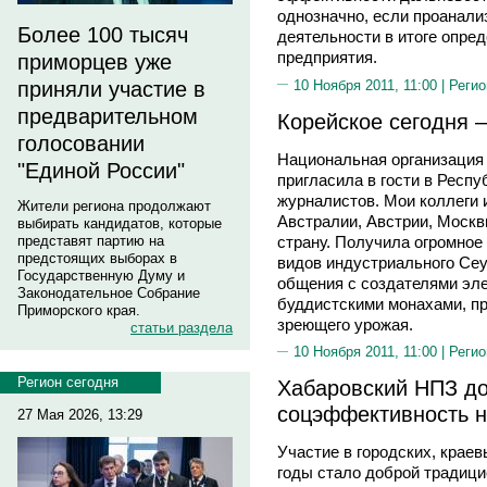
однозначно, если проанали
Более 100 тысяч
деятельности в итоге опре
предприятия.
приморцев уже
10 Ноября 2011, 11:00 |
Регио
приняли участие в
предварительном
Корейское сегодня –
голосовании
Национальная организация 
"Единой России"
пригласила в гости в Респ
журналистов. Мои коллеги 
Жители региона продолжают
Австралии, Австрии, Москв
выбирать кандидатов, которые
страну. Получила огромное
представят партию на
предстоящих выборах в
видов индустриального Сеу
Государственную Думу и
общения с создателями эле
Законодательное Собрание
буддистскими монахами, пр
Приморского края.
зреющего урожая.
статьи раздела
10 Ноября 2011, 11:00 |
Регио
Регион сегодня
Хабаровский НПЗ до
соцэффективность н
27 Мая 2026, 13:29
Участие в городских, краев
годы стало доброй традици