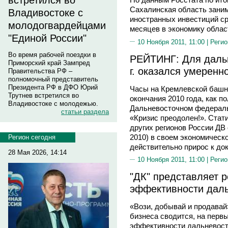
встретился во
Сахалинская область заним
Владивостоке с
иностранных инвестиций ср
молодогвардейцами
месяцев в экономику област
"Единой России"
10 Ноября 2011, 11:00 |
Регио
Во время рабочей поездки в
РЕЙТИНГ: Для даль
Приморский край Зампред
г. оказался умеренн
Правительства РФ –
полномочный представитель
Президента РФ в ДФО Юрий
Часы на Кремлевской башне
Трутнев встретился во
окончания 2010 года, как п
Владивостоке с молодежью.
Дальневосточном федераль
статьи раздела
«Кризис преодолен!». Стати
других регионов России ДВ 
2010) в своем экономическ
Регион сегодня
действительно прирос к до
28 Мая 2026, 14:14
10 Ноября 2011, 11:00 |
Регио
"ДК" представляет 
эффективности дал
«Вози, добывай и продавай
бизнеса сводится, на перв
эффективности дальневосто