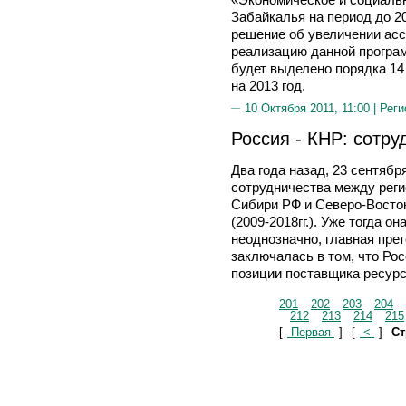
Забайкалья на период до 20
решение об увеличении асс
реализацию данной програм
будет выделено порядка 14 
на 2013 год.
10 Октября 2011, 11:00 |
Реги
Россия - КНР: сотру
Два года назад, 23 сентяб
сотрудничества между реги
Сибири РФ и Северо-Восто
(2009-2018гг.). Уже тогда 
неоднозначно, главная пре
заключалась в том, что Ро
позиции поставщика ресур
201
202
203
204
212
213
214
215
[
Первая
]
[
<
]
Ст