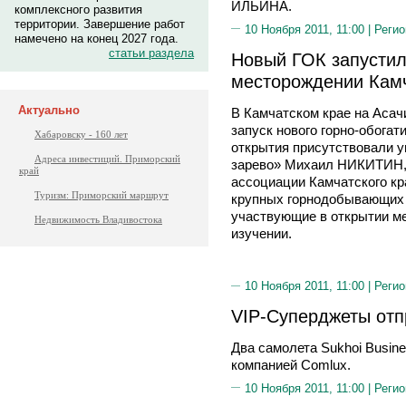
ИЛЬИНА.
комплексного развития
территории. Завершение работ
10 Ноября 2011, 11:00 |
Регио
намечено на конец 2027 года.
статьи раздела
Новый ГОК запустил
месторождении Кам
Актуально
В Камчатском крае на Аса
запуск нового горно-обогат
Хабаровску - 160 лет
открытия присутствовали 
Адреса инвестиций. Приморский
зарево» Михаил НИКИТИН,
край
ассоциации Камчатского к
Туризм: Приморский маршрут
крупных горнодобывающих п
участвующие в открытии ме
Недвижимость Владивостока
изучении.
10 Ноября 2011, 11:00 |
Регио
VIP-Суперджеты отп
Два самолета Sukhoi Busin
компанией Comlux.
10 Ноября 2011, 11:00 |
Регио