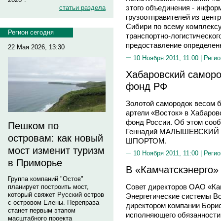
этого объединения - инфор
статьи раздела
грузоотправителей из цент
Сибири по всему комплексу
Регион сегодня
транспортно-логистического
предоставление определенн
22 Мая 2026, 13:30
10 Ноября 2011, 11:00 |
Регио
Хабаровский самор
фонд РФ
Золотой самородок весом бо
артели «Восток» в Хабаров
фонд России. Об этом соо
Пешком по
Геннадий МАЛЫШЕВСКИЙ на
островам: как новый
ШПОРТОМ.
мост изменит туризм
10 Ноября 2011, 11:00 |
Регио
в Приморье
В «Камчатскэнерго»
Группа компаний "Остов"
Совет директоров ОАО «К
планирует построить мост,
который свяжет Русский остров
Энергетические системы В
с островом Елены. Переправа
директором компании Бори
станет первым этапом
исполняющего обязанности 
масштабного проекта