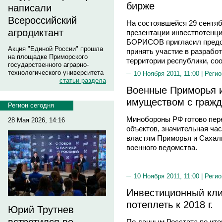
бирже
написали
Всероссийский
На состоявшейся 29 сентя
агродиктант
презентации инвестпотенци
БОРИСОВ пригласил предст
Акция "Единой России" прошла
принять участие в разрабо
на площадке Приморского
территории республики, со
государственного аграрно-
технологического университета
10 Ноября 2011, 11:00 |
Регио
статьи раздела
Военные Приморья 
имуществом с граж
Регион сегодня
Минобороны РФ готово пере
28 Мая 2026, 14:16
объектов, значительная час
властям Приморья и Сахали
военного ведомства.
10 Ноября 2011, 11:00 |
Регио
Инвестиционный кл
потеплеть к 2018 г.
Юрий Трутнев
По данным Росстата по итог