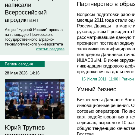
Партнерство в обра
написали
Всероссийский
Вопросы подготовки рабочи
агродиктант
месяцы 2011 года стали од
России. Дважды – в марте 
Акция "Единой России" прошла
руководством Президента
на площадке Приморского
рассматривавшие данную т
государственного аграрно-
президент поставил задач
технологического университета
экономики квалифицирован
статьи раздела
полпредом Дальневосточно
ИШАЕВЫМ. В июне окружной
Регион сегодня
ликвидации кадрового дефи
предложения на дальневос
28 Мая 2026, 14:16
15 Июля 2011, 11:00 |
Регион
Умный бизнес
Бизнесмены Дальнего Восто
инновационные решения. О
сотовых операторов. По ин
карт, задействованных в т
сервисах, выросло в 10 ра
Юрий Трутнев
общую тенденцию качестве
Востоке.