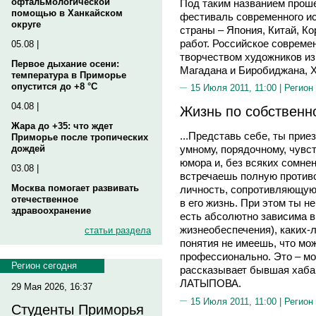
офтальмологической
Под таким названием прош
помощью в Ханкайском
фестиваль современного ис
округе
страны – Япония, Китай, Ко
работ. Российское совреме
05.08 |
творчеством художников из
Первое дыхание осени:
Магадана и Биробиджана, Х
температура в Приморье
опустится до +8 °C
15 Июля 2011, 11:00 |
Регион
04.08 |
Жизнь по собственн
Жара до +35: что ждет
...Представь себе, ты прие
Приморье после тропических
дождей
умному, порядочному, чувс
юмора и, без всяких сомне
03.08 |
встречаешь полную против
Москва помогает развивать
личность, сопротивляющую
отечественное
в его жизнь. При этом ты н
здравоохранение
есть абсолютно зависима в
жизнеобеспечения), каких-
статьи раздела
понятия не имеешь, что мо
профессионально. Это – моя
Регион сегодня
рассказывает бывшая хаба
ЛАТЫПОВА.
29 Мая 2026, 16:37
15 Июля 2011, 11:00 |
Регион
Студенты Приморья