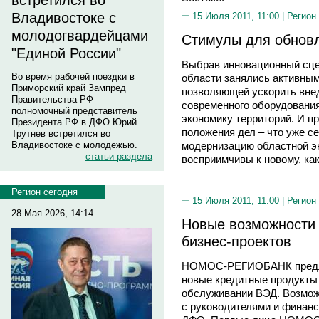
встретился во
Владивостоке с
15 Июля 2011, 11:00 |
Регион
молодогвардейцами
Стимулы для обнов
"Единой России"
Выбрав инновационный сце
Во время рабочей поездки в
области занялись активны
Приморский край Зампред
позволяющей ускорить внед
Правительства РФ –
современного оборудования
полномочный представитель
экономику территорий. И п
Президента РФ в ДФО Юрий
положения дел – что уже се
Трутнев встретился во
модернизацию областной эк
Владивостоке с молодежью.
статьи раздела
восприимчивы к новому, ка
Регион сегодня
15 Июля 2011, 11:00 |
Регион
28 Мая 2026, 14:14
Новые возможности
бизнес-проектов
НОМОС-РЕГИОБАНК предло
новые кредитные продукты
обслуживании ВЭД. Возмож
с руководителями и финан