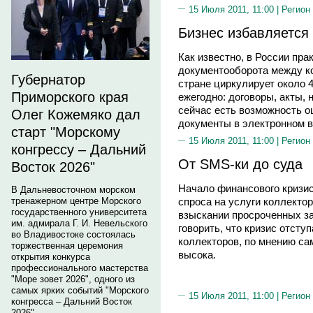
15 Июля 2011, 11:00 |
Регион
Бизнес избавляется
Как известно, в России пр
документооборота между ко
Губернатор
стране циркулирует около 
Приморского края
ежегодно: договоры, акты,
сейчас есть возможность о
Олег Кожемяко дал
документы в электронном в
старт "Морскому
15 Июля 2011, 11:00 |
Регион
конгрессу – Дальний
От SMS-ки до суда
Восток 2026"
Начало финансового кризи
В Дальневосточном морском
тренажерном центре Морского
спроса на услуги коллекто
государственного университета
взыскании просроченных з
им. адмирала Г. И. Невельского
говорить, что кризис отсту
во Владивостоке состоялась
коллекторов, по мнению са
торжественная церемония
высока.
открытия конкурса
профессионального мастерства
"Море зовет 2026", одного из
самых ярких событий "Морского
15 Июля 2011, 11:00 |
Регион
конгресса – Дальний Восток
2026".