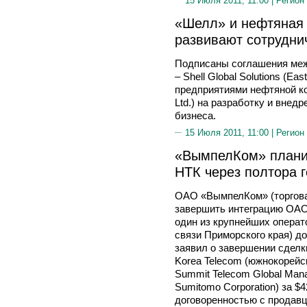
15 Июля 2011, 11:00 |
Регион
«Шелл» и нефтяная
развивают сотрудни
Подписаны соглашения ме
– Shell Global Solutions (Ea
предприятиями нефтяной ко
Ltd.) на разработку и вне
бизнеса.
15 Июля 2011, 11:00 |
Регион
«ВымпелКом» плани
НТК через полтора 
ОАО «ВымпелКом» (торгова
завершить интеграцию ОАО
один из крупнейших операт
связи Приморского края) д
заявил о завершении сделк
Korea Telecom (южнокорейс
Summit Telecom Global Man
Sumitomo Corporation) за $4
договоренностью с продав