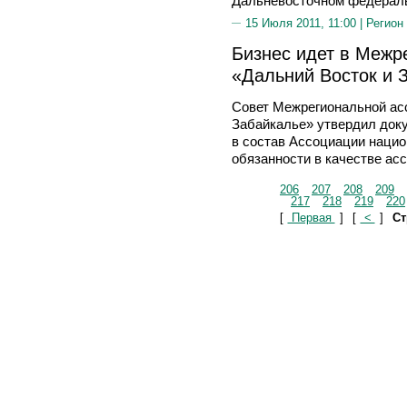
Дальневосточном федераль
15 Июля 2011, 11:00 |
Регион
Бизнес идет в Межр
«Дальний Восток и 
Совет Межрегиональной ас
Забайкалье» утвердил док
в состав Ассоциации нацио
обязанности в качестве ас
206
207
208
209
217
218
219
220
[
Первая
]
[
<
]
Ст