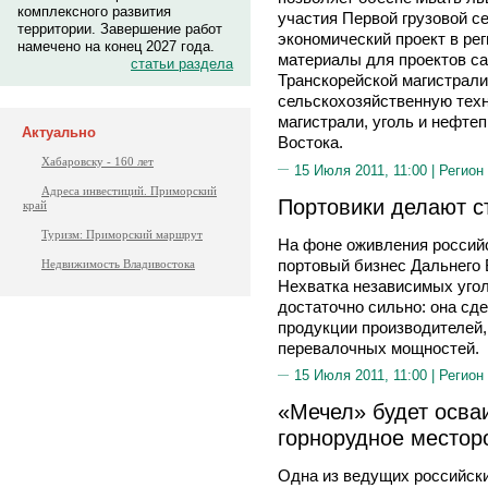
комплексного развития
участия Первой грузовой с
территории. Завершение работ
экономический проект в ре
намечено на конец 2027 года.
материалы для проектов с
статьи раздела
Транскорейской магистрал
сельскохозяйственную тех
магистрали, уголь и нефте
Актуально
Востока.
Хабаровску - 160 лет
15 Июля 2011, 11:00 |
Регион
Адреса инвестиций. Приморский
Портовики делают ст
край
Туризм: Приморский маршрут
На фоне оживления российс
портовый бизнес Дальнего 
Недвижимость Владивостока
Нехватка независимых уго
достаточно сильно: она сд
продукции производителей
перевалочных мощностей.
15 Июля 2011, 11:00 |
Регион
«Мечел» будет осва
горнорудное местор
Одна из ведущих российски