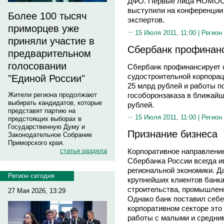
ДФО. Первые лица НОМО
выступили на конференции 
Более 100 тысяч
экспертов.
приморцев уже
15 Июля 2011, 11:00 |
Регион
приняли участие в
Сбербанк профинанс
предварительном
голосовании
Сбербанк профинансирует 
судостроительной корпорац
"Единой России"
25 млрд рублей и работы 
гособоронзаказа в ближайш
Жители региона продолжают
выбирать кандидатов, которые
рублей.
представят партию на
15 Июля 2011, 11:00 |
Регион
предстоящих выборах в
Государственную Думу и
Признание бизнеса
Законодательное Собрание
Приморского края.
статьи раздела
Корпоративное направлени
Сбербанка России всегда и
региональной экономики. Д
Регион сегодня
крупнейших клиентов банка
строительства, промышленн
27 Мая 2026, 13:29
Однако банк поставил себе
корпоративном секторе это 
работы с малыми и средни