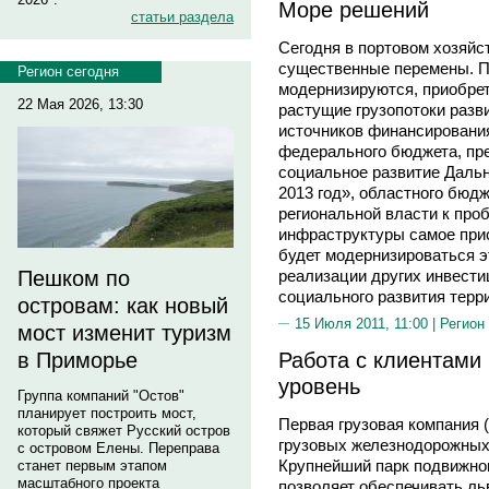
Море решений
статьи раздела
Сегодня в портовом хозяйс
существенные перемены. П
Регион сегодня
модернизируются, приобре
22 Мая 2026, 13:30
растущие грузопотоки разв
источников финансировани
федерального бюджета, пр
социальное развитие Дальн
2013 год», областного бюдж
региональной власти к про
инфраструктуры самое прис
будет модернизироваться э
реализации других инвести
Пешком по
социального развития терр
островам: как новый
15 Июля 2011, 11:00 |
Регион
мост изменит туризм
Работа с клиентами
в Приморье
уровень
Группа компаний "Остов"
планирует построить мост,
Первая грузовая компания 
который свяжет Русский остров
грузовых железнодорожных 
с островом Елены. Переправа
Крупнейший парк подвижног
станет первым этапом
масштабного проекта
позволяет обеспечивать ль