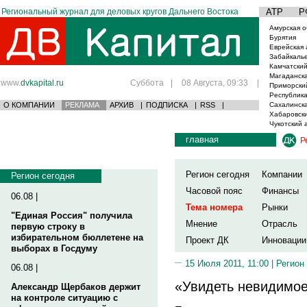
Региональный журнал для деловых кругов Дальнего Востока
АТР
Р
Амурская о
Бурятия
Еврейская 
Забайкаль
Камчатский
Магаданска
www.
dvkapital.ru
Суббота
|
08 Августа, 09:33
|
Приморски
Республика
О КОМПАНИИ
РЕКЛАМА
АРХИВ
|
ПОДПИСКА
|
RSS
|
Сахалинска
Хабаровски
Чукотский 
главная
Р
Регион сегодня
Компании
Регион сегодня
Часовой пояс
Финансы
06.08 |
Тема номера
Рынки
"Единая Россия" получила
Мнение
Отрасль
первую строку в
избирательном бюллетене на
Проект ДК
Инновации
выборах в Госдуму
15 Июля 2011, 11:00 |
Регион
06.08 |
«Увидеть невидимо
Александр Щербаков держит
на контроле ситуацию с