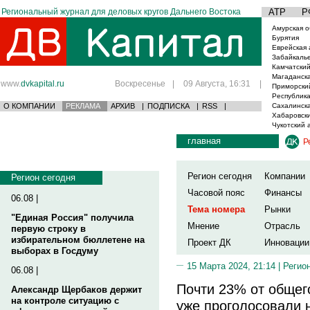
Региональный журнал для деловых кругов Дальнего Востока
АТР
Р
Амурская о
Бурятия
Еврейская 
Забайкаль
Камчатский
Магаданска
www.
dvkapital.ru
Воскресенье
|
09 Августа, 16:31
|
Приморски
Республика
О КОМПАНИИ
РЕКЛАМА
АРХИВ
|
ПОДПИСКА
|
RSS
|
Сахалинска
Хабаровски
Чукотский 
главная
Р
Регион сегодня
Компании
Регион сегодня
Часовой пояс
Финансы
06.08 |
Тема номера
Рынки
"Единая Россия" получила
Мнение
Отрасль
первую строку в
избирательном бюллетене на
Проект ДК
Инновации
выборах в Госдуму
15 Марта 2024, 21:14 |
Регио
06.08 |
Почти 23% от общег
Александр Щербаков держит
на контроле ситуацию с
уже проголосовали 