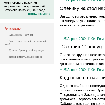
25 Апреля 2009, 11:00 |
Реги
комплексного развития
территории. Завершение работ
Оленину на стол на
намечено на конец 2027 года.
статьи раздела
Завод по изготовлению кон
- в Анадыре уже подготовл
монтаж оборудования.
Актуально
Хабаровску - 160 лет
25 Апреля 2009, 11:00 |
Реги
Адреса инвестиций. Приморский
край
"Сахалин-1" под угр
Туризм: Приморский маршрут
Оператор крупнейшего нефт
Недвижимость Владивостока
привлечением иностранных 
договориться с чиновникам
25 Апреля 2009, 11:00 |
Реги
Кадровые назначен
Одно из наиболее неожида
перемещений - смена Юр
Председателя Законодател
должность первого замест
Хабаровского края по вопр