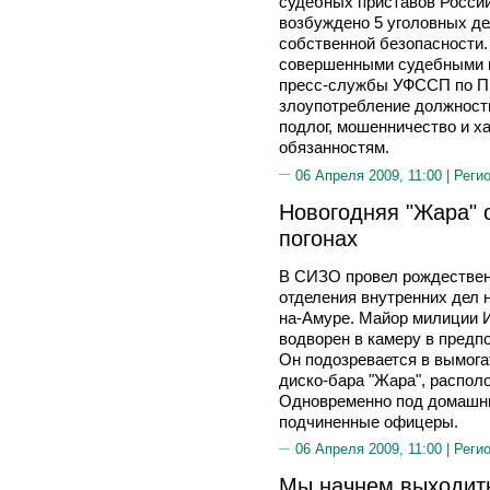
судебных приставов России
возбуждено 5 уголовных дел
собственной безопасности
совершенными судебными п
пресс-службы УФССП по Пр
злоупотребление должнос
подлог, мошенничество и 
обязанностям.
06 Апреля 2009, 11:00 |
Реги
Новогодняя "Жара" 
погонах
В СИЗО провел рождествен
отделения внутренних дел 
на-Амуре. Майор милиции 
водворен в камеру в предп
Он подозревается в вымога
диско-бара "Жара", распол
Одновременно под домашни
подчиненные офицеры.
06 Апреля 2009, 11:00 |
Реги
Мы начнем выходить