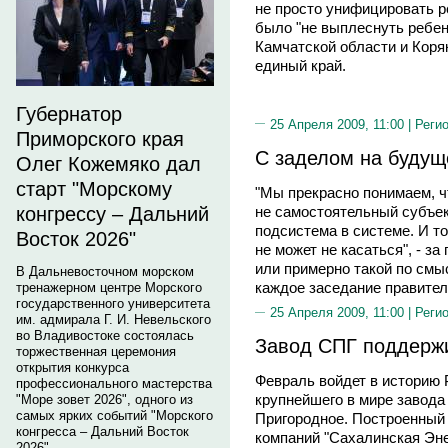
не просто унифицировать р
было "не выплеснуть ребен
Камчатской области и Коря
единый край.
Губернатор
25 Апреля 2009, 11:00 |
Реги
Приморского края
С заделом на будущ
Олег Кожемяко дал
старт "Морскому
"Мы прекрасно понимаем, ч
не самостоятельный субъек
конгрессу – Дальний
подсистема в системе. И то
Восток 2026"
не может не касаться", - з
или примерно такой по смы
В Дальневосточном морском
каждое заседание правител
тренажерном центре Морского
государственного университета
25 Апреля 2009, 11:00 |
Реги
им. адмирала Г. И. Невельского
во Владивостоке состоялась
Завод СПГ поддержи
торжественная церемония
открытия конкурса
Февраль войдет в историю 
профессионального мастерства
крупнейшего в мире завода 
"Море зовет 2026", одного из
самых ярких событий "Морского
Пригородное. Построенный 
конгресса – Дальний Восток
компаний "Сахалинская Эне
2026".