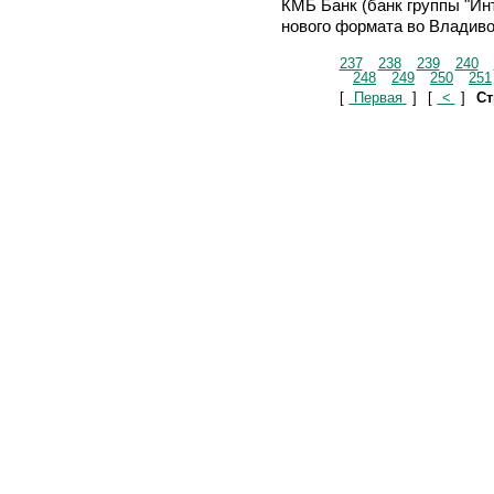
КМБ Банк (банк группы "Ин
нового формата во Владиво
237
238
239
240
248
249
250
251
[
Первая
]
[
<
]
Ст