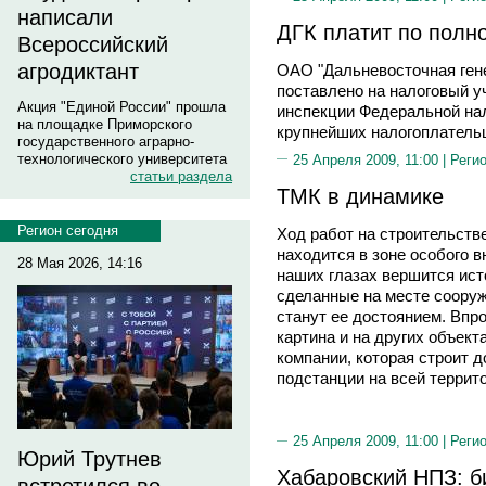
написали
ДГК платит по полн
Всероссийский
агродиктант
ОАО "Дальневосточная ген
поставлено на налоговый у
Акция "Единой России" прошла
инспекции Федеральной нал
на площадке Приморского
крупнейших налогоплатель
государственного аграрно-
технологического университета
25 Апреля 2009, 11:00 |
Реги
статьи раздела
ТМК в динамике
Регион сегодня
Ход работ на строительстве
находится в зоне особого в
28 Мая 2026, 14:16
наших глазах вершится ист
сделанные на месте сооруж
станут ее достоянием. Впр
картина и на других объек
компании, которая строит д
подстанции на всей террит
25 Апреля 2009, 11:00 |
Реги
Юрий Трутнев
Хабаровский НПЗ: б