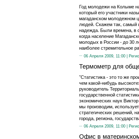
Год молодежи на Колыме на
который его участники наз
магаданском молодежном ц
людей. Скажем так, самый ц
надежда. Были времена, в 
когда население Магаданск
молодых в России - до 30 
наиболее стремительное ра
06 Апреля 2009, 11:00 |
Реги
Термометр для общ
"Статистика - это то же пр
чем какой-нибудь высокоте
руководитель Территориал
государственной статистик
экономических наук Викто
мы производим, используе
стратегических решений, н
города, региона, государства
06 Апреля 2009, 11:00 |
Реги
Офис в материнско