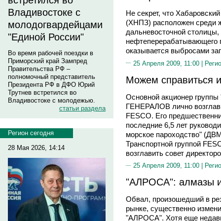
встретился во
Владивостоке с
Не секрет, что Хабаровск
(ХНПЗ) расположен среди ж
молодогвардейцами
дальневосточной столицы, 
"Единой России"
нефтеперерабатывающего 
оказывается выбросами за
Во время рабочей поездки в
Приморский край Зампред
25 Апреля 2009, 11:00 |
Реги
Правительства РФ –
полномочный представитель
Можем справиться и
Президента РФ в ДФО Юрий
Трутнев встретился во
Основной акционер группы
Владивостоке с молодежью.
ГЕНЕРАЛОВ лично возглави
статьи раздела
FESCO. Его предшественн
последние 6,5 лет руково
Регион сегодня
морское пароходство" (ДВМП
Транспортной группой FES
28 Мая 2026, 14:14
возглавить совет директор
25 Апреля 2009, 11:00 |
Реги
"АЛРОСА": алмазы и
Обвал, произошедший в ре
рынке, существенно измен
"АЛРОСА". Хотя еще недав