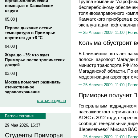
офтальмологической
Группа компаний "Аэрофьюэ
помощью в Ханкайском
бесперебойному обеспечен
округе
топливозаправочного компл
Камчатского приобрела в с
05.08 |
эксплуатации нефтеналивно
Первое дыхание осени:
25 Апреля 2009, 11:00 |
Реги
температура в Приморье
опустится до +8 °C
Колыма обустроит 
04.08 |
В ближайшие пять лет на 
Жара до +35: что ждет
полосы аэропорт Магадан п
Приморье после тропических
дождей
министр транспорта РФ Иг
Магаданской области. По е
03.08 |
модернизации аэропорт смо
Москва помогает развивать
25 Апреля 2009, 11:00 |
Реги
отечественное
здравоохранение
Приморье получит "
статьи раздела
Генеральным подрядчиком 
пассажирского терминала в
Регион сегодня
АТЭС в 2012 году, скорее в
сообщил генеральный дир
29 Мая 2026, 16:37
Шереметьево" Михаил ВА
Студенты Приморья
25 Апреля 2009, 11:00 |
Реги