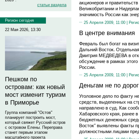
акционеров и правительств 
статьи раздела
Великобритании и Нидерлан
значимость России как эне
Регион сегодня
25 Апреля 2009, 11:00 |
Реги
22 Мая 2026, 13:30
В центре внимания
Февраль был богат на визи
Дальний Восток. Отдельная
Дмитрия МЕДВЕДЕВА в откр
обсуждение в рамках этого
России.
25 Апреля 2009, 11:00 |
Реги
Пешком по
Деньгам не по дорог
островам: как новый
мост изменит туризм
Уголовное дело по факту 
в Приморье
средств, выделенных на ст
направлено в суд. Как соо
Группа компаний "Остов"
Хабаровского края, ранее 
планирует построить мост,
бюджетных денежных сред
который свяжет Русский остров
Восток" выявлены факты п
с островом Елены. Переправа
должностными лицами пред
станет первым этапом
масштабного проекта