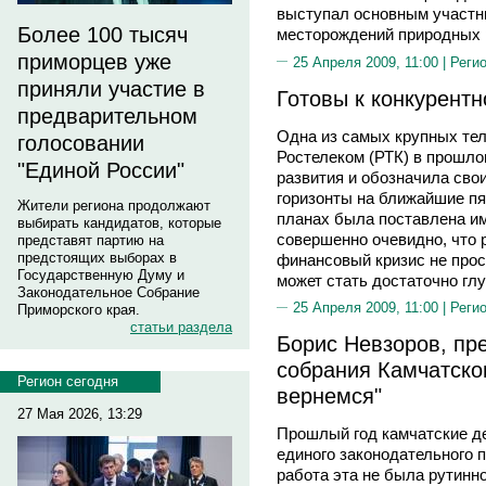
выступал основным участн
Более 100 тысяч
месторождений природных р
приморцев уже
25 Апреля 2009, 11:00 |
Реги
приняли участие в
Готовы к конкурентн
предварительном
Одна из самых крупных те
голосовании
Ростелеком (РТК) в прошлом
"Единой России"
развития и обозначила сво
горизонты на ближайшие пят
Жители региона продолжают
планах была поставлена име
выбирать кандидатов, которые
совершенно очевидно, что
представят партию на
предстоящих выборах в
финансовый кризис не прос
Государственную Думу и
может стать достаточно гл
Законодательное Собрание
25 Апреля 2009, 11:00 |
Реги
Приморского края.
статьи раздела
Борис Невзоров, пр
собрания Камчатског
Регион сегодня
вернемся"
27 Мая 2026, 13:29
Прошлый год камчатские д
единого законодательного 
работа эта не была рутинно