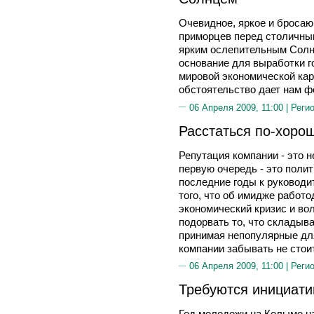
Очевидное, яркое и броса
приморцев перед столичным
ярким ослепительным Солнц
основание для выработки г
мировой экономической кар
обстоятельство дает нам фо
06 Апреля 2009, 11:00 |
Реги
Расстаться по-хоро
Репутация компании - это н
первую очередь - это поли
последние годы к руковод
того, что об имидже работ
экономический кризис и во
подорвать то, что складыв
принимая непопулярные дл
компании забывать не стоит
06 Апреля 2009, 11:00 |
Реги
Требуются инициат
Год молодежи на Колыме на