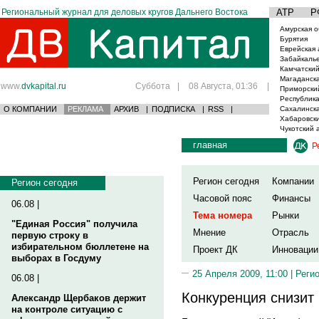
Региональный журнал для деловых кругов Дальнего Востока
АТР
Р
Амурская о
Бурятия
Еврейская 
Забайкаль
Камчатский
Магаданска
www.
dvkapital.ru
Суббота
|
08 Августа, 01:36
|
Приморски
Республика
О КОМПАНИИ
РЕКЛАМА
АРХИВ
|
ПОДПИСКА
|
RSS
|
Сахалинска
Хабаровски
Чукотский 
главная
Р
Регион сегодня
Компании
Регион сегодня
Часовой пояс
Финансы
06.08 |
Тема номера
Рынки
"Единая Россия" получила
Мнение
Отрасль
первую строку в
избирательном бюллетене на
Проект ДК
Инновации
выборах в Госдуму
25 Апреля 2009, 11:00 |
Реги
06.08 |
Конкуренция снизит
Александр Щербаков держит
на контроле ситуацию с