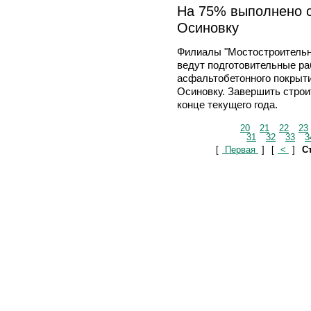
На 75% выполнено с
Осиновку
Филиалы "Мостостроительн
ведут подготовительные ра
асфальтобетонного покрыти
Осиновку. Завершить строи
конце текущего года.
20
21
22
23
31
32
33
3
[
Первая
]
[
<
]
Ст