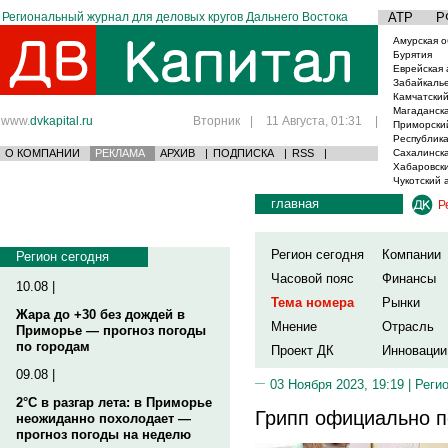
Региональный журнал для деловых кругов Дальнего Востока
АТР
Р
Амурская о
Бурятия
Еврейская 
Забайкаль
Камчатский
Магаданска
www.
dvkapital.ru
Вторник
|
11 Августа, 01:31
|
Приморски
Республика
О КОМПАНИИ
РЕКЛАМА
АРХИВ
|
ПОДПИСКА
|
RSS
|
Сахалинска
Хабаровски
Чукотский 
главная
Р
Регион сегодня
Компании
Регион сегодня
Часовой пояс
Финансы
10.08 |
Тема номера
Рынки
Жара до +30 без дождей в
Мнение
Отрасль
Приморье — прогноз погоды
по городам
Проект ДК
Инновации
09.08 |
03 Ноября 2023, 19:19 |
Реги
2°C в разгар лета: в Приморье
Грипп официально 
неожиданно похолодает —
прогноз погоды на неделю