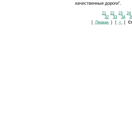
качественные дороги".
21
22
23
24
32
33
34
3
[
Первая
]
[
<
]
Ст