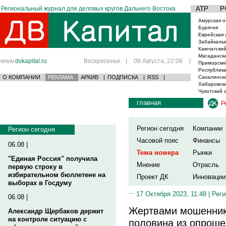
Региональный журнал для деловых кругов Дальнего Востока
АТР
Р
Амурская о
Бурятия
Еврейская 
Забайкаль
Камчатский
Магаданска
www.
dvkapital.ru
Воскресенье
|
09 Августа, 22:06
|
Приморски
Республика
О КОМПАНИИ
РЕКЛАМА
АРХИВ
|
ПОДПИСКА
|
RSS
|
Сахалинска
Хабаровски
Чукотский 
главная
Р
Регион сегодня
Компании
Регион сегодня
Часовой пояс
Финансы
06.08 |
Тема номера
Рынки
"Единая Россия" получила
Мнение
Отрасль
первую строку в
избирательном бюллетене на
Проект ДК
Инновации
выборах в Госдуму
17 Октября 2023, 11:48 |
Реги
06.08 |
Жертвами мошенник
Александр Щербаков держит
на контроле ситуацию с
половина из опрош