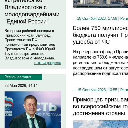
встретился во
Владивостоке с
молодогвардейцами
15 Октября 2023, 17:59 |
Реги
"Единой России"
Более 750 миллионо
Во время рабочей поездки в
бюджета получит П
Приморский край Зампред
Правительства РФ –
ущерба от ЧС
полномочный представитель
Президента РФ в ДФО Юрий
Из резервного фонда Прави
Трутнев встретился во
направлено 759,6 миллион
Владивостоке с молодежью.
регионального бюджета на
статьи раздела
пострадавшим от августовс
распоряжение подписал гл
Регион сегодня
28 Мая 2026, 14:14
15 Октября 2023, 13:55 |
Реги
Приморцев призыва
во всероссийском г
достижения страны