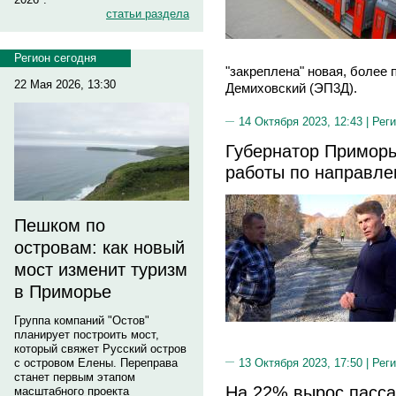
статьи раздела
Регион сегодня
"закреплена" новая, более 
22 Мая 2026, 13:30
Демиховский (ЭП3Д).
14 Октября 2023, 12:43 |
Реги
Губернатор Примор
работы по направле
Пешком по
островам: как новый
мост изменит туризм
в Приморье
Группа компаний "Остов"
планирует построить мост,
который свяжет Русский остров
13 Октября 2023, 17:50 |
Реги
с островом Елены. Переправа
станет первым этапом
На 22% вырос пасса
масштабного проекта