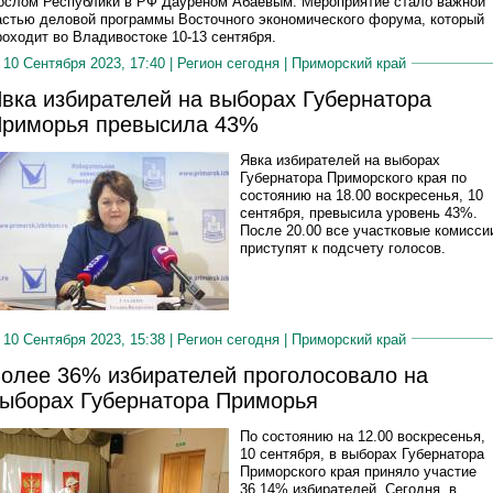
ослом Республики в РФ Дауреном Абаевым. Мероприятие стало важной
астью деловой программы Восточного экономического форума, который
роходит во Владивостоке 10-13 сентября.
10 Сентября 2023, 17:40 |
Регион сегодня
|
Приморский край
вка избирателей на выборах Губернатора
риморья превысила 43%
Явка избирателей на выборах
Губернатора Приморского края по
состоянию на 18.00 воскресенья, 10
сентября, превысила уровень 43%.
После 20.00 все участковые комисси
приступят к подсчету голосов.
10 Сентября 2023, 15:38 |
Регион сегодня
|
Приморский край
олее 36% избирателей проголосовало на
ыборах Губернатора Приморья
По состоянию на 12.00 воскресенья,
10 сентября, в выборах Губернатора
Приморского края приняло участие
36,14% избирателей. Сегодня, в