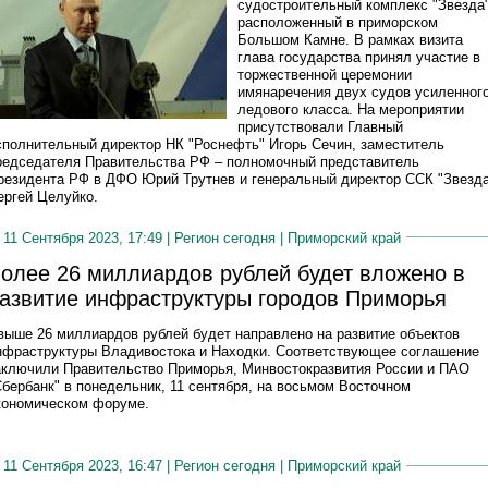
судостроительный комплекс "Звезда"
расположенный в приморском
Большом Камне. В рамках визита
глава государства принял участие в
торжественной церемонии
имянаречения двух судов усиленног
ледового класса. На мероприятии
присутствовали Главный
сполнительный директор НК "Роснефть" Игорь Сечин, заместитель
редседателя Правительства РФ – полномочный представитель
резидента РФ в ДФО Юрий Трутнев и генеральный директор ССК "Звезд
ергей Целуйко.
11 Сентября 2023, 17:49 |
Регион сегодня
|
Приморский край
олее 26 миллиардов рублей будет вложено в
азвитие инфраструктуры городов Приморья
выше 26 миллиардов рублей будет направлено на развитие объектов
нфраструктуры Владивостока и Находки. Соответствующее соглашение
аключили Правительство Приморья, Минвостокразвития России и ПАО
Сбербанк" в понедельник, 11 сентября, на восьмом Восточном
кономическом форуме.
11 Сентября 2023, 16:47 |
Регион сегодня
|
Приморский край