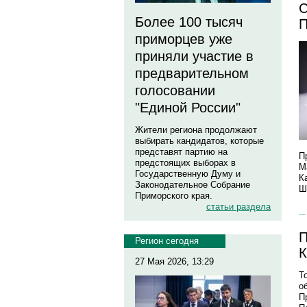
С
Более 100 тысяч
П
приморцев уже
приняли участие в
предварительном
голосовании
"Единой России"
Жители региона продолжают
выбирать кандидатов, которые
представят партию на
П
предстоящих выборах в
М
Государственную Думу и
К
Законодательное Собрание
Ш
Приморского края.
статьи раздела
П
Регион сегодня
К
27 Мая 2026, 13:29
Т
о
П