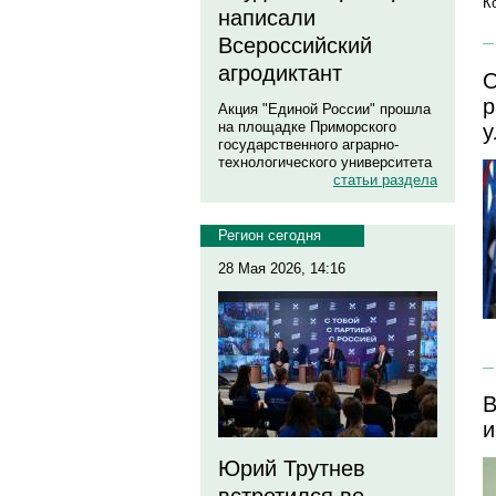
К
написали
Всероссийский
агродиктант
О
р
Акция "Единой России" прошла
на площадке Приморского
у
государственного аграрно-
технологического университета
статьи раздела
Регион сегодня
28 Мая 2026, 14:16
В
и
Юрий Трутнев