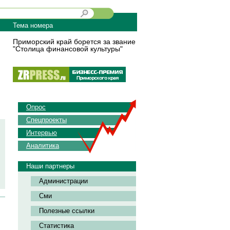
Тема номера
Приморский край борется за звание
"Столица финансовой культуры"
Опрос
Спецпроекты
Интервью
Аналитика
Наши партнеры
Администрации
Сми
Полезные ссылки
Статистика