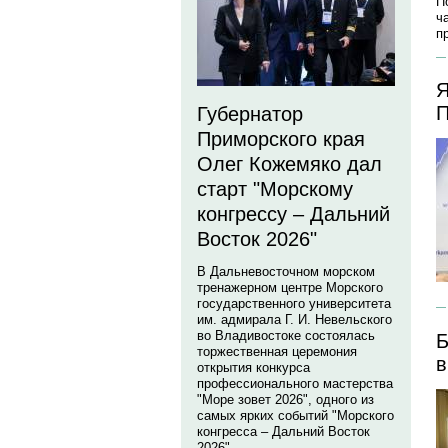
П
ч
п
Я
П
Губернатор
Приморского края
Олег Кожемяко дал
старт "Морскому
конгрессу – Дальний
Восток 2026"
В Дальневосточном морском
тренажерном центре Морского
государственного университета
им. адмирала Г. И. Невельского
во Владивостоке состоялась
Б
торжественная церемония
в
открытия конкурса
профессионального мастерства
"Море зовет 2026", одного из
самых ярких событий "Морского
конгресса – Дальний Восток
2026".