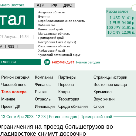
ьнего Востока
АТР
РФ
ДФО
Курсы валют
Амурская область
Бурятия
1 USD
81.41 р.
Еврейская автономная область
1 EUR
94.06 р.
Забайкалье
100 JPY
51.61 р.
Камчатский край
10 CNY
12.06 р.
Магаданская область
07 Августа, 16:34
|
Приморский край
Республика Саха (Якутия)
А
|
RSS
|
Сахалинская область
Хабаровский край
Чукотский автономный округ
главная
Рекомендует:
Регион сегодня
Регион сегодня
Компании
Партнеры
Страницы истории
Часовой пояс
Финансы
Персона
Восточное кольцо
Тема номера
Рынки
Кадры
Криминал
Мнение
Отрасль
Территория
Вкус жизни
Проект ДК
Инновации
Среда обитания
Спорт
13 Сентября 2023, 12:23 |
Регион сегодня
|
Приморский край
граничения на проезд большегрузов во
ладивостоке снимут досрочно