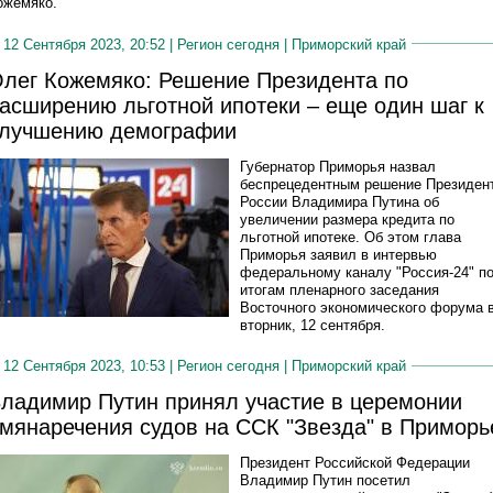
ожемяко.
12 Сентября 2023, 20:52 |
Регион сегодня
|
Приморский край
лег Кожемяко: Решение Президента по
асширению льготной ипотеки – еще один шаг к
лучшению демографии
Губернатор Приморья назвал
беспрецедентным решение Президен
России Владимира Путина об
увеличении размера кредита по
льготной ипотеке. Об этом глава
Приморья заявил в интервью
федеральному каналу "Россия-24" п
итогам пленарного заседания
Восточного экономического форума 
вторник, 12 сентября.
12 Сентября 2023, 10:53 |
Регион сегодня
|
Приморский край
ладимир Путин принял участие в церемонии
мянаречения судов на ССК "Звезда" в Приморь
Президент Российской Федерации
Владимир Путин посетил