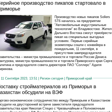
ерийное производство пикапов стартовало в
риморье
Производство новых пикапов Sollers
ST6 началось на предприятии
"Автомобильные индустриальные
технологии" во Владивостоке. Жител
Дальнего Востока смогут приобрести
пикап на специальных выгодных
условиях. Первые серийные
экземпляры сошли с конвейера в
понедельник, 11 сентября, в
присутствии зампредседателя
равительства – министра промышленности и торговли России Дениса
антурова, министра промышленности и торговли Приморского края Серг
алитина и председателя совета директоров ПАО "Соллерс" Адиля
иринова.
11 Сентября 2023, 13:51 |
Регион сегодня
|
Приморский край
оставку стройматериалов из Приморья в
азахстан обсудили на ВЭФ
оргово-экономическое сотрудничество между Приморьем и Казахстаном
бсудили на двусторонней встрече заместителя председателя
равительства края Николая Стецко с Чрезвычайным и Полномочным