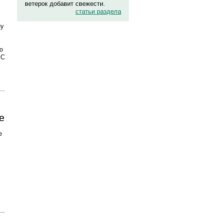
ветерок добавит свежести.
статьи раздела
ну
о
ЧС
е
е