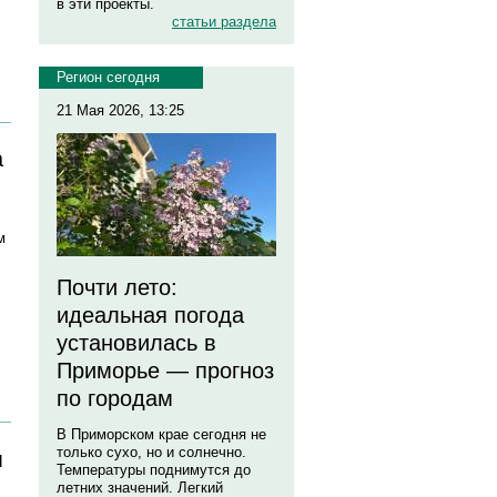
в эти проекты.
статьи раздела
Регион сегодня
21 Мая 2026, 13:25
а
м
Почти лето:
идеальная погода
установилась в
Приморье — прогноз
по городам
В Приморском крае сегодня не
только сухо, но и солнечно.
м
Температуры поднимутся до
летних значений. Легкий