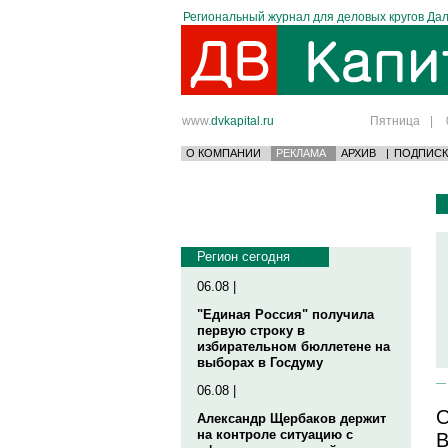
Региональный журнал для деловых кругов Дал
www.
dvkapital.ru
Пятница
|
О КОМПАНИИ
РЕКЛАМА
АРХИВ
|
ПОДПИСК
Регион сегодня
06.08 |
"Единая Россия" получила
первую строку в
избирательном бюллетене на
выборах в Госдуму
06.08 |
О
Александр Щербаков держит
на контроле ситуацию с
В