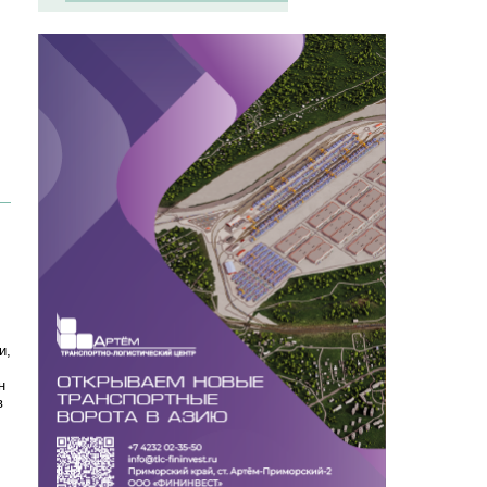
и,
н
в