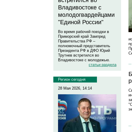
встретился во
Владивостоке с
молодогвардейцами
"Единой России"
Во время рабочей поездки в
Приморский край Зампред
и
Правительства РФ –
п
полномочный представитель
П
Президента РФ в ДФО Юрий
С
Трутнев встретился во
Владивостоке с молодежью.
статьи раздела
Б
Регион сегодня
р
28 Мая 2026, 14:14
С
и
з
"
э