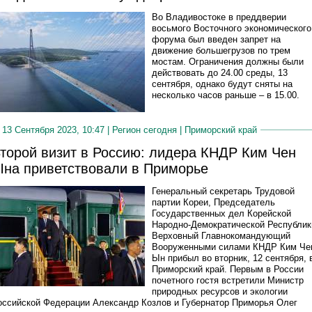
Во Владивостоке в преддверии
восьмого Восточного экономического
форума был введен запрет на
движение большегрузов по трем
мостам. Ограничения должны были
действовать до 24.00 среды, 13
сентября, однако будут сняты на
несколько часов раньше – в 15.00.
13 Сентября 2023, 10:47 |
Регион сегодня
|
Приморский край
торой визит в Россию: лидера КНДР Ким Чен
на приветствовали в Приморье
Генеральный секретарь Трудовой
партии Кореи, Председатель
Государственных дел Корейской
Народно-Демократической Республик
Верховный Главнокомандующий
Вооруженными силами КНДР Ким Че
Ын прибыл во вторник, 12 сентября, 
Приморский край. Первым в России
почетного гостя встретили Министр
природных ресурсов и экологии
оссийской Федерации Александр Козлов и Губернатор Приморья Олег