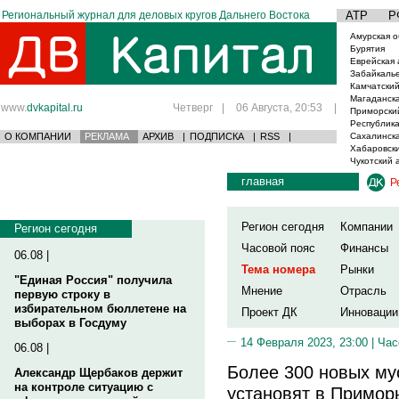
Региональный журнал для деловых кругов Дальнего Востока
АТР
Р
Амурская о
Бурятия
Еврейская 
Забайкаль
Камчатский
Магаданска
www.
dvkapital.ru
Четверг
|
06 Августа, 20:53
|
Приморски
Республика
О КОМПАНИИ
РЕКЛАМА
АРХИВ
|
ПОДПИСКА
|
RSS
|
Сахалинска
Хабаровски
Чукотский 
главная
Р
Регион сегодня
Компании
Регион сегодня
Часовой пояс
Финансы
06.08 |
Тема номера
Рынки
"Единая Россия" получила
Мнение
Отрасль
первую строку в
избирательном бюллетене на
Проект ДК
Инновации
выборах в Госдуму
14 Февраля 2023, 23:00 |
Час
06.08 |
Более 300 новых му
Александр Щербаков держит
на контроле ситуацию с
установят в Примор