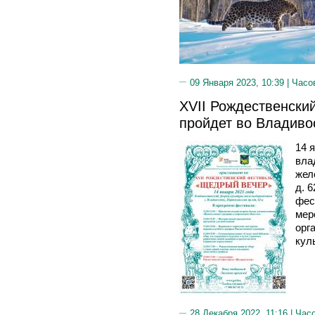
09 Января 2023, 10:39 |
Часо
XVII Рождественски
пройдет во Владиво
14 я
вла
жел
д. 
фес
мер
орг
кул
28 Декабря 2022, 11:16 |
Часо