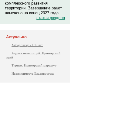
комплексного развития
территории. Завершение работ
намечено на конец 2027 года.
статьи раздела
Актуально
Хабаровску - 160 лет
Адреса инвестиций. Приморский
край
Туризм: Приморский маршрут
Недвижимость Владивостока