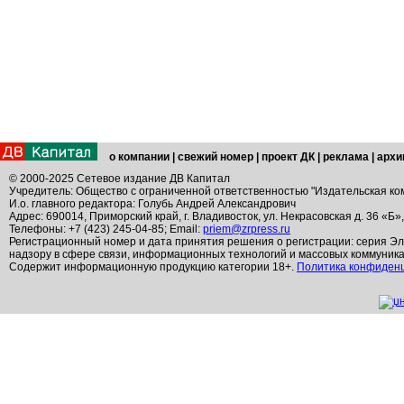
о компании
|
свежий номер
|
проект ДК
|
реклама
|
архи
© 2000-2025 Сетевое издание ДВ Капитал
Учредитель: Общество с ограниченной ответственностью "Издательская ко
И.о. главного редактора: Голубь Андрей Александрович
Адрес: 690014, Приморский край, г. Владивосток, ул. Некрасовская д. 36 «Б»
Телефоны: +7 (423) 245-04-85; Email:
priem@zrpress.ru
Регистрационный номер и дата принятия решения о регистрации: серия Эл
надзору в сфере связи, информационных технологий и массовых коммуник
Содержит информационную продукцию категории 18+.
Политика конфиден