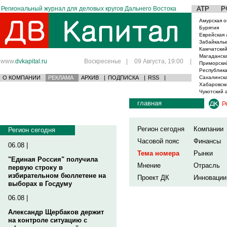
Региональный журнал для деловых кругов Дальнего Востока
АТР
Р
Амурская о
Бурятия
Еврейская 
Забайкаль
Камчатский
Магаданска
www.
dvkapital.ru
Воскресенье
|
09 Августа, 19:00
|
Приморски
Республика
О КОМПАНИИ
РЕКЛАМА
АРХИВ
|
ПОДПИСКА
|
RSS
|
Сахалинска
Хабаровски
Чукотский 
главная
Р
Регион сегодня
Компании
Регион сегодня
Часовой пояс
Финансы
06.08 |
Тема номера
Рынки
"Единая Россия" получила
Мнение
Отрасль
первую строку в
избирательном бюллетене на
Проект ДК
Инновации
выборах в Госдуму
06.08 |
Александр Щербаков держит
на контроле ситуацию с