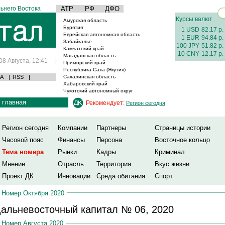
ьнего Востока
АТР
РФ
ДФО
Курсы валют
Амурская область
Бурятия
1 USD
82.17 р.
Еврейская автономная область
1 EUR
94.84 р.
Забайкалье
100 JPY
51.82 р.
Камчатский край
10 CNY
12.17 р.
Магаданская область
08 Августа, 12:41
|
Приморский край
Республика Саха (Якутия)
А
|
RSS
|
Сахалинская область
Хабаровский край
Чукотский автономный округ
главная
Рекомендует:
Регион сегодня
Регион сегодня
Компании
Партнеры
Страницы истории
Часовой пояс
Финансы
Персона
Восточное кольцо
Тема номера
Рынки
Кадры
Криминал
Мнение
Отрасль
Территория
Вкус жизни
Проект ДК
Инновации
Среда обитания
Спорт
Номер Октября 2020
альневосточный капитал № 06, 2020
Номер Августа 2020