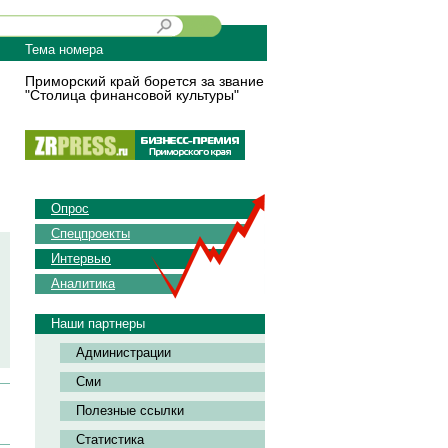
Тема номера
Приморский край борется за звание
"Столица финансовой культуры"
Опрос
Спецпроекты
Интервью
Аналитика
Наши партнеры
Администрации
Сми
Полезные ссылки
Статистика