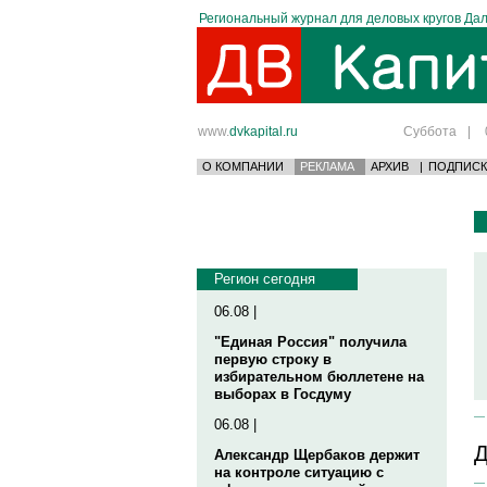
Региональный журнал для деловых кругов Дал
www.
dvkapital.ru
Суббота
|
О КОМПАНИИ
РЕКЛАМА
АРХИВ
|
ПОДПИСК
Регион сегодня
06.08 |
"Единая Россия" получила
первую строку в
избирательном бюллетене на
выборах в Госдуму
06.08 |
Д
Александр Щербаков держит
на контроле ситуацию с