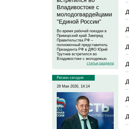
встретился во
Владивостоке с
Д
молодогвардейцами
"Единой России"
Д
Во время рабочей поездки в
Приморский край Зампред
Правительства РФ –
полномочный представитель
Д
Президента РФ в ДФО Юрий
Трутнев встретился во
Владивостоке с молодежью.
Д
статьи раздела
Регион сегодня
Д
28 Мая 2026, 14:14
Д
Д