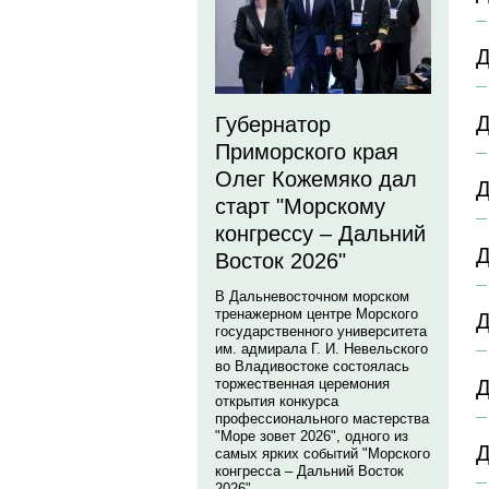
Д
Д
Губернатор
Приморского края
Олег Кожемяко дал
Д
старт "Морскому
конгрессу – Дальний
Д
Восток 2026"
В Дальневосточном морском
тренажерном центре Морского
Д
государственного университета
им. адмирала Г. И. Невельского
во Владивостоке состоялась
Д
торжественная церемония
открытия конкурса
профессионального мастерства
"Море зовет 2026", одного из
Д
самых ярких событий "Морского
конгресса – Дальний Восток
2026".