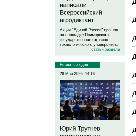
Д
написали
Всероссийский
Д
агродиктант
Акция "Единой России" прошла
на площадке Приморского
Д
государственного аграрно-
технологического университета
статьи раздела
Д
Регион сегодня
28 Мая 2026, 14:16
Д
Д
Д
Юрий Трутнев
Д