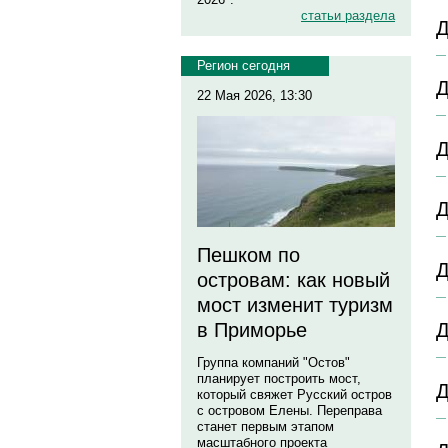
статьи раздела
Д
Регион сегодня
Д
22 Мая 2026, 13:30
Д
Д
Пешком по
Д
островам: как новый
мост изменит туризм
в Приморье
Д
Группа компаний "Остов"
планирует построить мост,
Д
который свяжет Русский остров
с островом Елены. Переправа
станет первым этапом
масштабного проекта