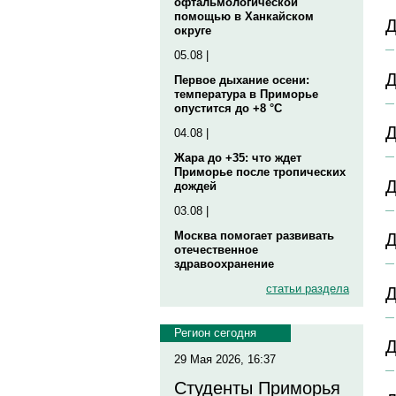
офтальмологической
помощью в Ханкайском
Д
округе
05.08 |
Д
Первое дыхание осени:
температура в Приморье
опустится до +8 °C
Д
04.08 |
Жара до +35: что ждет
Приморье после тропических
Д
дождей
03.08 |
Москва помогает развивать
Д
отечественное
здравоохранение
статьи раздела
Д
Регион сегодня
Д
29 Мая 2026, 16:37
Студенты Приморья