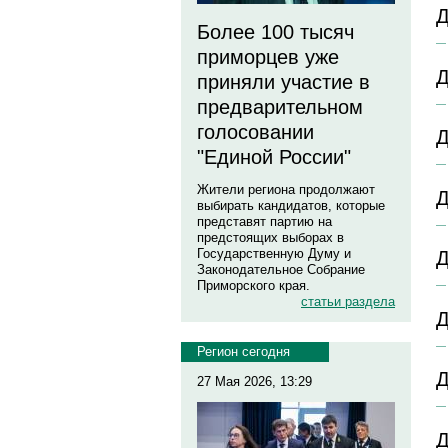
Д
Более 100 тысяч
приморцев уже
Д
приняли участие в
предварительном
голосовании
Д
"Единой России"
Жители региона продолжают
Д
выбирать кандидатов, которые
представят партию на
предстоящих выборах в
Государственную Думу и
Д
Законодательное Собрание
Приморского края.
статьи раздела
Д
Регион сегодня
Д
27 Мая 2026, 13:29
Д