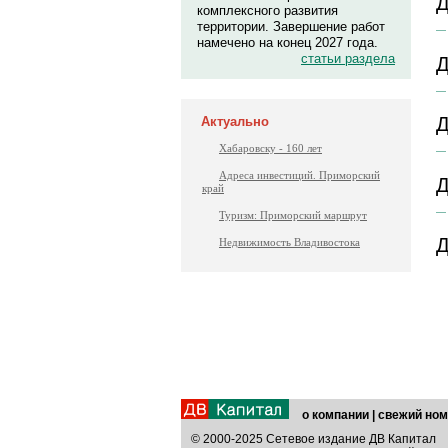
Д
комплексного развития
территории. Завершение работ
намечено на конец 2027 года.
статьи раздела
Д
Д
Актуально
Хабаровску - 160 лет
Адреса инвестиций. Приморский
Д
край
Туризм: Приморский маршрут
Д
Недвижимость Владивостока
о компании
|
свежий ном
© 2000-2025 Сетевое издание ДВ Капитал