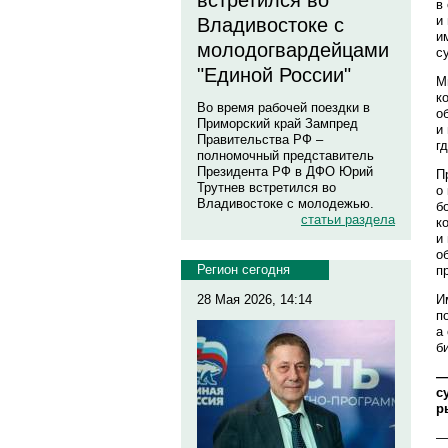
встретился во
в
и
Владивостоке с
и
молодогвардейцами
с
"Единой России"
М
к
Во время рабочей поездки в
о
Приморский край Зампред
и
Правительства РФ –
г
полномочный представитель
Президента РФ в ДФО Юрий
П
Трутнев встретился во
о
Владивостоке с молодежью.
б
статьи раздела
к
и
о
Регион сегодня
п
И
28 Мая 2026, 14:14
п
а
б
—
с
р
—