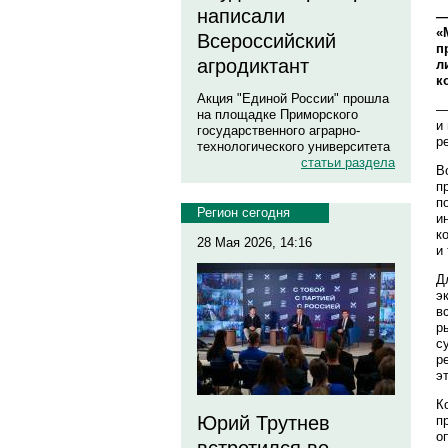
написали
—
«
Всероссийский
п
агродиктант
л
к
Акция "Единой России" прошла
—
на площадке Приморского
и
государственного аграрно-
р
технологического университета
статьи раздела
В
п
п
Регион сегодня
и
к
28 Мая 2026, 14:16
и
Д
э
в
р
с
р
э
К
Юрий Трутнев
п
о