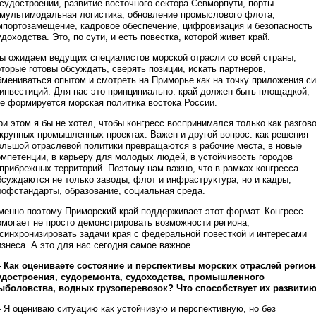
 судостроении, развитие восточного сектора Севморпути, порты
 мультимодальная логистика, обновление промыслового флота,
мпортозамещение, кадровое обеспечение, цифровизация и безопасность
удоходства. Это, по сути, и есть повестка, которой живет край.
ы ожидаем ведущих специалистов морской отрасли со всей страны,
оторые готовы обсуждать, сверять позиции, искать партнеров,
бмениваться опытом и смотреть на Приморье как на точку приложения с
 инвестиций. Для нас это принципиально: край должен быть площадкой,
де формируется морская политика востока России.
ри этом я бы не хотел, чтобы конгресс воспринимался только как разгов
 крупных промышленных проектах. Важен и другой вопрос: как решения
ольшой отраслевой политики превращаются в рабочие места, в новые
омпетенции, в карьеру для молодых людей, в устойчивость городов
 прибрежных территорий. Поэтому нам важно, что в рамках конгресса
бсуждаются не только заводы, флот и инфраструктура, но и кадры,
рофстандарты, образование, социальная среда.
менно поэтому Приморский край поддерживает этот формат. Конгресс
омогает не просто демонстрировать возможности региона,
 синхронизировать задачи края с федеральной повесткой и интересами
изнеса. А это для нас сегодня самое важное.
 Как оцениваете состояние и перспективы морских отраслей регион
удостроения, судоремонта, судоходства, промышленного
ыболовства, водных грузоперевозок? Что способствует их развити
 Я оцениваю ситуацию как устойчивую и перспективную, но без