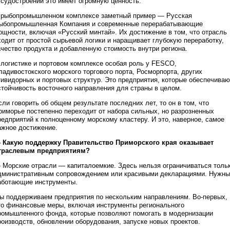
 судостроении это имеет огромную ценность.
 рыбопромышленном комплексе заметный пример — Русская
ыбопромышленная Компания и современные перерабатывающие
ощности, включая «Русский минтай». Их достижение в том, что отрасль
ходит от простой сырьевой логики и наращивает глубокую переработку,
ачество продукта и добавленную стоимость внутри региона.
 логистике и портовом комплексе особая роль у FESCO,
ладивостокского морского торгового порта, Росморпорта, других
тивидорных и портовых структур. Это предприятия, которые обеспечиваю
стойчивость восточного направления для страны в целом.
сли говорить об общем результате последних лет, то он в том, что
риморье постепенно переходит от набора сильных, но разрозненных
редприятий к полноценному морскому кластеру. И это, наверное, самое
ажное достижение.
 Какую поддержку Правительство Приморского края оказывает
траслевым предприятиям?
 Морские отрасли — капиталоемкие. Здесь нельзя ограничиваться толь
дминистративным сопровождением или красивыми декларациями. Нужны
аботающие инструменты.
ы поддерживаем предприятия по нескольким направлениям. Во-первых,
то финансовые меры, включая инструменты регионального
ромышленного фонда, которые позволяют помогать в модернизации
роизводств, обновлении оборудования, запуске новых проектов.