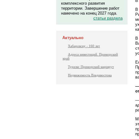
В
комплексного развития
территории. Завершение работ
В
намечено на конец 2027 года.
Р
статьи раздела
м
у
к
Актуально
В
В
Хабаровску - 160 лет
с
у
Адреса инвестиций. Приморский
край
Е
П
Туризм: Приморский маршрут
п
Недвижимость Владивостока
в
—
о
—
а
р
М
э
п
п