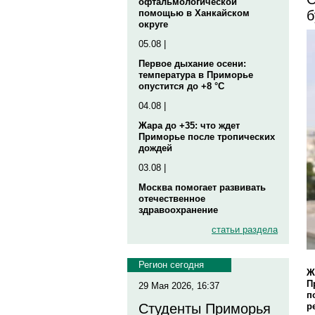
офтальмологической
б
помощью в Ханкайском
округе
05.08 |
Первое дыхание осени:
температура в Приморье
опустится до +8 °C
04.08 |
Жара до +35: что ждет
Приморье после тропических
дождей
03.08 |
Москва помогает развивать
отечественное
здравоохранение
статьи раздела
Регион сегодня
Ж
П
29 Мая 2026, 16:37
п
р
Студенты Приморья