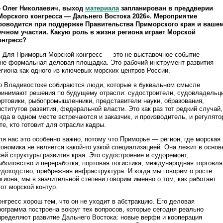
 Олег Николаевич, выход
материала
запланирован в преддверии
Морского конгресса — Дальнего Востока 2026». Мероприятие
роводится при поддержке Правительства Приморского края и ваше
ичном участии. Какую роль в жизни региона играет Морской
онгресс?
 Для Приморья Морской конгресс — это не выставочное событие
 не формальная деловая площадка. Это рабочий инструмент развития
егиона как одного из ключевых морских центров России.
о Владивостоке собираются люди, которые в буквальном смысле
ринимают решения по будущему отрасли: судостроители, судовладельц
ортовики, рыбопромышленники, представители науки, образования,
нститутов развития, федеральной власти. Это как раз тот редкий случай,
огда в одном месте встречаются и заказчик, и производитель, и регулято
 те, кто готовит для отрасли кадры.
ля нас это особенно важно, потому что Приморье — регион, где морская
кономика не является какой-то узкой специализацией. Она лежит в основ
сей структуры развития края. Это судостроение и судоремонт,
ыболовство и переработка, портовая логистика, международная торговля
удоходство, прибрежная инфраструктура. И когда мы говорим о росте
егиона, мы в значительной степени говорим именно о том, как работает
тот морской контур.
онгресс хорош тем, что он не уходит в абстракцию. Его деловая
рограмма построена вокруг тех вопросов, которые сегодня реально
пределяют развитие Дальнего Востока: новые верфи и кооперация