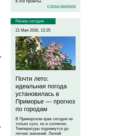
в эти проекты.
статьи раздела
Регион сегодня
21 Мая 2026, 13:25
т
о
Почти лето:
идеальная погода
установилась в
Приморье — прогноз
по городам
В Приморском крае сегодня не
только сухо, но и солнечно.
о
Температуры поднимутся до
летних значений. Легкий