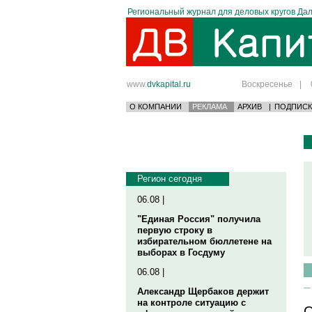
Региональный журнал для деловых кругов Дал
www.
dvkapital.ru
Воскресенье
|
О КОМПАНИИ
РЕКЛАМА
АРХИВ
|
ПОДПИСК
Регион сегодня
06.08 |
"Единая Россия" получила
первую строку в
избирательном бюллетене на
выборах в Госдуму
06.08 |
Александр Щербаков держит
на контроле ситуацию с
О