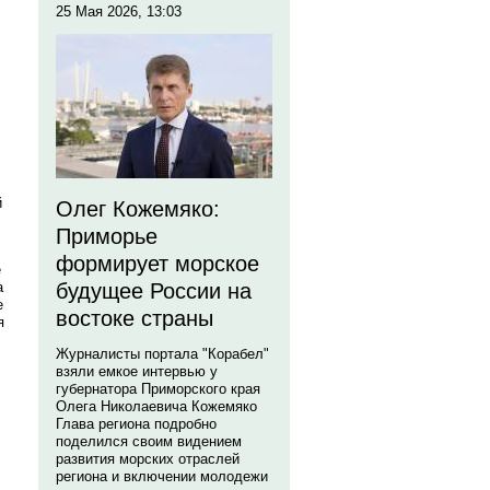
25 Мая 2026, 13:03
й
Олег Кожемяко:
Приморье
формирует морское
е
а
будущее России на
е
востоке страны
я
Журналисты портала "Корабел"
взяли емкое интервью у
губернатора Приморского края
Олега Николаевича Кожемяко
Глава региона подробно
поделился своим видением
развития морских отраслей
региона и включении молодежи