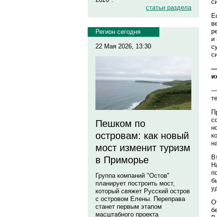
с
статьи раздела
Е
в
р
Регион сегодня
и
22 Мая 2026, 13:30
с
с
—
и
—
т
П
с
Пешком по
н
островам: как новый
к
н
мост изменит туризм
В
в Приморье
Н
п
Группа компаний "Остов"
б
планирует построить мост,
у
который свяжет Русский остров
с островом Елены. Переправа
О
станет первым этапом
б
масштабного проекта