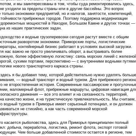
лотом, и мы заинтересованы в том, чтобы суда ремонтировались здесь,
 не уходили за пределы страны или в другие бассейны. Это вопрос
е только экономики предприятий, но и налогов, занятости, компетенций,
стойчивости прибрежных городов. Поэтому поддержка модернизации
удоремонтных мощностей в Находке, Большом Камне и других точках —
дна из наших практических задач.
удоходство и водные грузоперевозки сегодня растут вместе с общим
осточным разворотом экономики. Приморские порты, логистические
ператоры, контейнерный бизнес работают в условиях высокой загрузки.
ля нас важно не просто увеличивать оборот, а выстраивать более
ложную, более эффективную логистику: связь морских линий с железно
орогой, сухими портами, перспективно — с внутренними водными путями
 логике нового транспортного каркаса страны.
 здесь я бы добавил тему, которой действительно нужно уделять больш
нимания, — водный транспорт и водный туризм. Для прибрежного регион
то не второстепенная история. Современные пассажирские и прогулочны
инии, маломерный флот, прибрежные маршруты, цифровая навигация дл
езопасного движения — все это влияет и на связанность территорий,
 на качество жизни, и на туристическую привлекательность. Мы считаем,
то водный туризм в Приморье имеет серьезный потенциал, и он должен
азвиваться не стихийно, а как часть современной морской
нфраструктуры.
то касается рыболовства, здесь для Приморья принципиален полный
икл: добыча, переработка, логистика, ремонт флота, экспорт готовой
родукции. Чем больше добавленной стоимости остается в регионе, тем