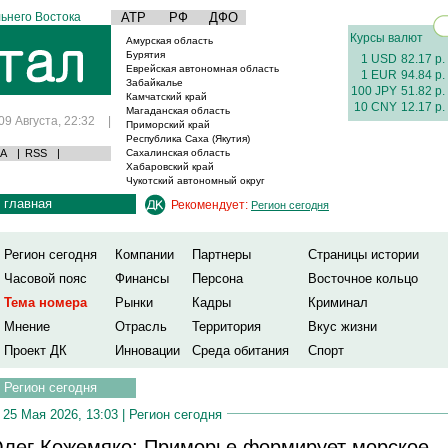
ьнего Востока
АТР
РФ
ДФО
Курсы валют
Амурская область
Бурятия
1 USD
82.17 р.
Еврейская автономная область
1 EUR
94.84 р.
Забайкалье
100 JPY
51.82 р.
Камчатский край
10 CNY
12.17 р.
Магаданская область
09 Августа, 22:32
|
Приморский край
Республика Саха (Якутия)
А
|
RSS
|
Сахалинская область
Хабаровский край
Чукотский автономный округ
главная
Рекомендует:
Регион сегодня
Регион сегодня
Компании
Партнеры
Страницы истории
Часовой пояс
Финансы
Персона
Восточное кольцо
Тема номера
Рынки
Кадры
Криминал
Мнение
Отрасль
Территория
Вкус жизни
Проект ДК
Инновации
Среда обитания
Спорт
Регион сегодня
25 Мая 2026, 13:03 |
Регион сегодня
лег Кожемяко: Приморье формирует морское