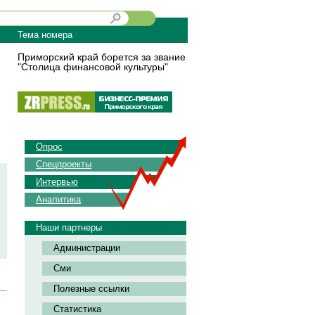
Тема номера
Приморский край борется за звание
"Столица финансовой культуры"
Опрос
Спецпроекты
Интервью
Аналитика
Наши партнеры
Администрации
Сми
Полезные ссылки
Статистика