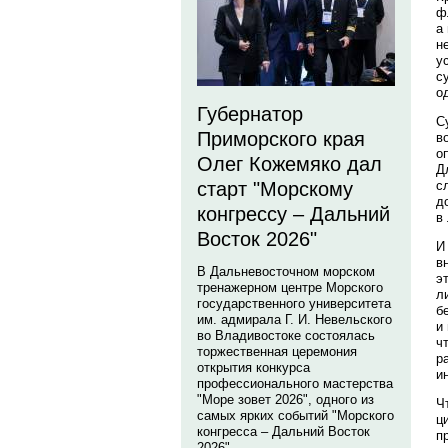
ф
а
н
у
с
о
Губернатор
С
Приморского края
в
о
Олег Кожемяко дал
Д
с
старт "Морскому
д
конгрессу – Дальний
в
Восток 2026"
И
в
В Дальневосточном морском
э
тренажерном центре Морского
л
государственного университета
б
им. адмирала Г. И. Невельского
и
во Владивостоке состоялась
ч
торжественная церемония
р
открытия конкурса
и
профессионального мастерства
"Море зовет 2026", одного из
Ч
самых ярких событий "Морского
ц
конгресса – Дальний Восток
п
2026".