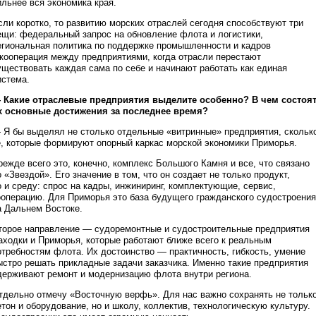
ильнее вся экономика края.
сли коротко, то развитию морских отраслей сегодня способствуют три
ещи: федеральный запрос на обновление флота и логистики,
егиональная политика по поддержке промышленности и кадров
 кооперация между предприятиями, когда отрасли перестают
уществовать каждая сама по себе и начинают работать как единая
истема.
 Какие отраслевые предприятия выделите особенно? В чем состоя
х основные достижения за последнее время?
 Я бы выделял не столько отдельные «витринные» предприятия, скольк
е, которые формируют опорный каркас морской экономики Приморья.
режде всего это, конечно, комплекс Большого Камня и все, что связано
о «Звездой». Его значение в том, что он создает не только продукт,
о и среду: спрос на кадры, инжиниринг, комплектующие, сервис,
ооперацию. Для Приморья это база будущего гражданского судостроения
а Дальнем Востоке.
торое направление — судоремонтные и судостроительные предприятия
аходки и Приморья, которые работают ближе всего к реальным
отребностям флота. Их достоинство — практичность, гибкость, умение
ыстро решать прикладные задачи заказчика. Именно такие предприятия
держивают ремонт и модернизацию флота внутри региона.
тдельно отмечу «Восточную верфь». Для нас важно сохранять не тольк
етон и оборудование, но и школу, коллектив, технологическую культуру.