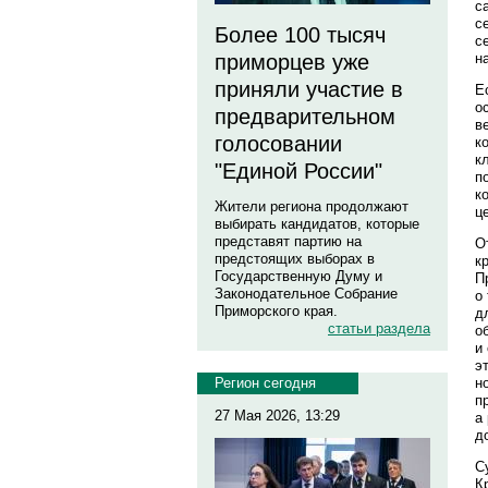
с
с
Более 100 тысяч
с
н
приморцев уже
приняли участие в
Е
о
предварительном
в
голосовании
к
к
"Единой России"
п
к
Жители региона продолжают
ц
выбирать кандидатов, которые
представят партию на
О
предстоящих выборах в
к
Государственную Думу и
П
Законодательное Собрание
о
Приморского края.
д
статьи раздела
о
и
э
н
Регион сегодня
п
27 Мая 2026, 13:29
а
д
С
К