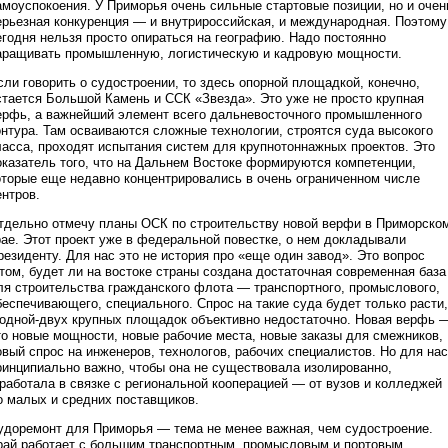
амоуспокоения. У Приморья очень сильные стартовые позиции, но и очен
ерьезная конкуренция — и внутрироссийская, и международная. Поэтому
егодня нельзя просто опираться на географию. Надо постоянно
аращивать промышленную, логистическую и кадровую мощности.
сли говорить о судостроении, то здесь опорной площадкой, конечно,
стается Большой Камень и ССК «Звезда». Это уже не просто крупная
ерфь, а важнейший элемент всего дальневосточного промышленного
онтура. Там осваиваются сложные технологии, строятся суда высокого
ласса, проходят испытания систем для крупнотоннажных проектов. Это
оказатель того, что на Дальнем Востоке формируются компетенции,
оторые еще недавно концентрировались в очень ограниченном числе
ентров.
тдельно отмечу планы ОСК по строительству новой верфи в Приморско
рае. Этот проект уже в федеральной повестке, о нем докладывали
резиденту. Для нас это не история про «еще один завод». Это вопрос
 том, будет ли на востоке страны создана достаточная современная база
ля строительства гражданского флота — транспортного, промыслового,
беспечивающего, специального. Спрос на такие суда будет только расти,
 одной-двух крупных площадок объективно недостаточно. Новая верфь 
то новые мощности, новые рабочие места, новые заказы для смежников,
овый спрос на инженеров, технологов, рабочих специалистов. Но для нас
ринципиально важно, чтобы она не существовала изолированно,
 работала в связке с региональной кооперацией — от вузов и колледжей
о малых и средних поставщиков.
удоремонт для Приморья — тема не менее важная, чем судостроение.
рай работает с большим транспортным, промысловым и портовым