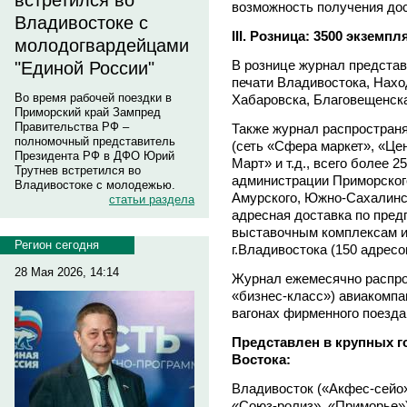
встретился во
возможность получения дос
Владивостоке с
III. Розница: 3500 экземп
молодогвардейцами
В рознице журнал представ
"Единой России"
печати Владивостока, Нахо
Во время рабочей поездки в
Хабаровска, Благовещенска
Приморский край Зампред
Правительства РФ –
Также журнал распространя
полномочный представитель
(сеть «Сфера маркет», «Це
Президента РФ в ДФО Юрий
Март» и т.д., всего более 
Трутнев встретился во
администрации Приморского
Владивостоке с молодежью.
Амурского, Южно-Сахалинск
статьи раздела
адресная доставка по пред
выставочным комплексам и
Регион сегодня
г.Владивостока (150 адресо
28 Мая 2026, 14:14
Журнал ежемесячно распрос
«бизнес-класс») авиакомпан
вагонах фирменного поезда
Представлен в крупных г
Востока:
Владивосток («Акфес-сейо»
«Союз-ролиз», «Приморье»)