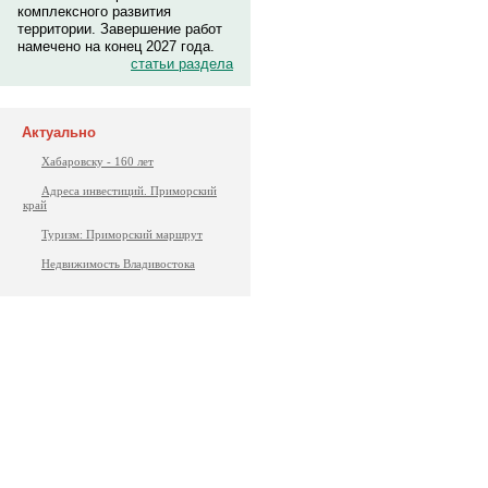
комплексного развития
территории. Завершение работ
намечено на конец 2027 года.
статьи раздела
Актуально
Хабаровску - 160 лет
Адреса инвестиций. Приморский
край
Туризм: Приморский маршрут
Недвижимость Владивостока