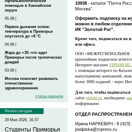
офтальмологической
10938
- каталог "Почта
помощью в Ханкайском
Москва".
округе
Оформить подписку на ж
05.08 |
можно в любом отделении
Первое дыхание осени:
ИК "Золотой Рог".
температура в Приморье
опустится до +8 °C
Кроме того, подписаться на и
04.08 |
или офиса.
Жара до +35: что ждет
ООО «МЕЖРЕГИОНАЛЬНОЕ 
Приморье после тропических
крупнейшее подписное агентств
дождей
Интернет-магазин
VIPISHI.RU
,
03.08 |
с помощью которого по Катало
выпускаемому компанией, можн
Москва помогает развивать
более 3000 изданий - через Инт
отечественное
здравоохранение
Для того, чтобы подписаться
статьи раздела
сайте
vipishi.ru
, необходимо
зар
информацию.
Регион сегодня
ОТДЕЛ РАСПРОСТРАНЕН
29 Мая 2026, 16:37
Ирина НАРКЕВИЧ - 8 (423) 2
Студенты Приморья
podpiska@zrpress.ru