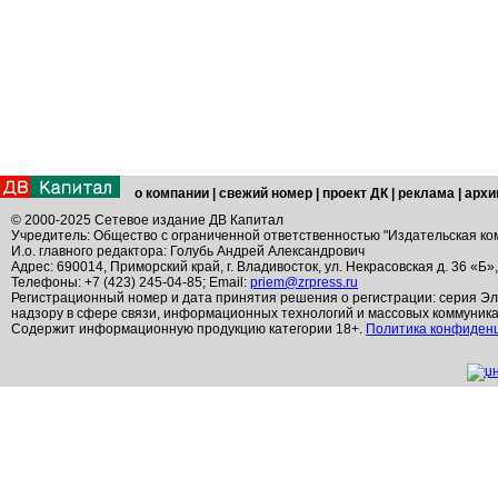
о компании
|
свежий номер
|
проект ДК
|
реклама
|
архи
© 2000-2025 Сетевое издание ДВ Капитал
Учредитель: Общество с ограниченной ответственностью "Издательская ко
И.о. главного редактора: Голубь Андрей Александрович
Адрес: 690014, Приморский край, г. Владивосток, ул. Некрасовская д. 36 «Б»
Телефоны: +7 (423) 245-04-85; Email:
priem@zrpress.ru
Регистрационный номер и дата принятия решения о регистрации: серия Эл
надзору в сфере связи, информационных технологий и массовых коммуник
Содержит информационную продукцию категории 18+.
Политика конфиден