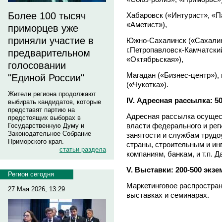
Более 100 тысяч
Хабаровск («Интурист», «П
«Аметист»),
приморцев уже
приняли участие в
Южно-Сахалинск («Сахалин
г.Петропавловск-Камчатски
предварительном
«Октябрьская»),
голосовании
Магадан («Бизнес-центр»), 
"Единой России"
(«Чукотка»).
Жители региона продолжают
IV. Адресная рассылка: 5
выбирать кандидатов, которые
представят партию на
Адресная рассылка осущест
предстоящих выборах в
власти федерального и рег
Государственную Думу и
Законодательное Собрание
занятости и службам труд
Приморского края.
страны, строительным и и
статьи раздела
компаниям, банкам, и т.п. 
V. Выставки: 200-500 экз
Регион сегодня
Маркетинговое распростран
27 Мая 2026, 13:29
выставках и семинарах.