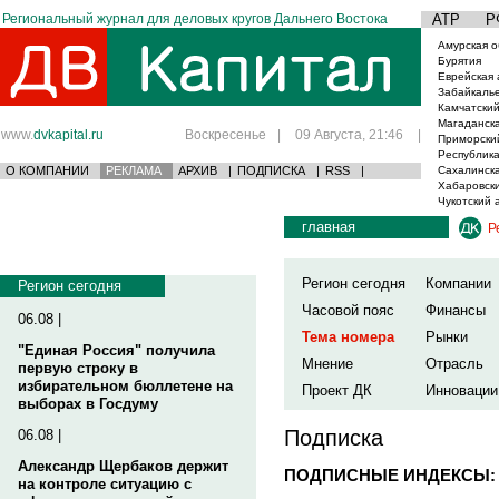
Региональный журнал для деловых кругов Дальнего Востока
АТР
Р
Амурская о
Бурятия
Еврейская 
Забайкаль
Камчатский
Магаданска
www.
dvkapital.ru
Воскресенье
|
09 Августа, 21:46
|
Приморски
Республика
О КОМПАНИИ
РЕКЛАМА
АРХИВ
|
ПОДПИСКА
|
RSS
|
Сахалинска
Хабаровски
Чукотский 
главная
Р
Регион сегодня
Компании
Регион сегодня
Часовой пояс
Финансы
06.08 |
Тема номера
Рынки
"Единая Россия" получила
Мнение
Отрасль
первую строку в
избирательном бюллетене на
Проект ДК
Инновации
выборах в Госдуму
Подписка
06.08 |
Александр Щербаков держит
ПОДПИСНЫЕ ИНДЕКСЫ:
на контроле ситуацию с