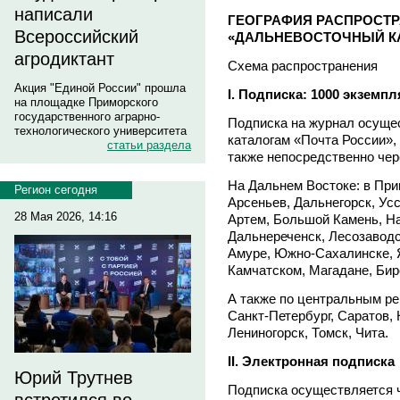
написали
ГЕОГРАФИЯ РАСПРОСТ
Всероссийский
«ДАЛЬНЕВОСТОЧНЫЙ К
агродиктант
Схема распространения
Акция "Единой России" прошла
I. Подписка: 1000 экземп
на площадке Приморского
государственного аграрно-
Подписка на журнал осущес
технологического университета
каталогам «Почта России», 
статьи раздела
также непосредственно чер
На Дальнем Востоке: в При
Регион сегодня
Арсеньев, Дальнегорск, Ус
28 Мая 2026, 14:16
Артем, Большой Камень, На
Дальнереченск, Лесозаводс
Амуре, Южно-Сахалинске, Я
Камчатском, Магадане, Би
А также по центральным ре
Санкт-Петербург, Саратов,
Лениногорск, Томск, Чита.
II. Электронная подписка
Юрий Трутнев
Подписка осуществляется ч