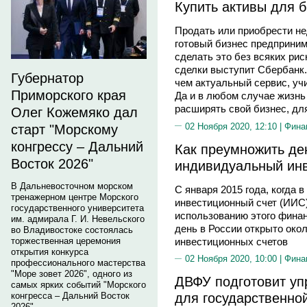
Купить активы для 
Продать или приобрести н
готовый бизнес предприним
сделать это без всяких рис
сделки выступит Сбербанк.
Губернатор
чем актуальный сервис, уч
Приморского края
Да и в любом случае жизнь 
расширять свой бизнес, для
Олег Кожемяко дал
02 Ноября 2020, 12:10 |
Фина
старт "Морскому
конгрессу – Дальний
Как преумножить де
Восток 2026"
индивидуальный инв
В Дальневосточном морском
С января 2015 года, когда
тренажерном центре Морского
инвестиционный счет (ИИС)
государственного университета
использованию этого финан
им. адмирала Г. И. Невельского
день в России открыто око
во Владивостоке состоялась
инвестиционных счетов
торжественная церемония
открытия конкурса
02 Ноября 2020, 10:00 |
Фина
профессионального мастерства
"Море зовет 2026", одного из
ДВФУ подготовит у
самых ярких событий "Морского
для государственно
конгресса – Дальний Восток
2026".