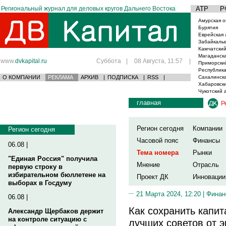
Региональный журнал для деловых кругов Дальнего Востока
АТР
Р
Амурская о
Бурятия
Еврейская 
Забайкаль
Камчатский
Магаданска
www.
dvkapital.ru
Суббота
|
08 Августа, 11:57
|
Приморски
Республика
О КОМПАНИИ
РЕКЛАМА
АРХИВ
|
ПОДПИСКА
|
RSS
|
Сахалинска
Хабаровски
Чукотский 
главная
Р
Регион сегодня
Компании
Регион сегодня
Часовой пояс
Финансы
06.08 |
Тема номера
Рынки
"Единая Россия" получила
Мнение
Отрасль
первую строку в
избирательном бюллетене на
Проект ДК
Инновации
выборах в Госдуму
21 Марта 2024, 12:20 |
Финан
06.08 |
Как сохранить капит
Александр Щербаков держит
на контроле ситуацию с
лучших советов от э