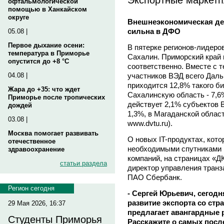
офтальмологической
помощью в Ханкайском
округе
Внешнеэкономическая де
сильна в ДФО
05.08 |
Первое дыхание осени:
В пятерке регионов-лидеро
температура в Приморье
Сахалин. Приморский край 
опустится до +8 °C
соответственно. Вместе с 
участников ВЭД всего Даль
04.08 |
приходится 12,8% такого би
Жара до +35: что ждет
Сахалинскую область - 7,6
Приморье после тропических
действует 2,1% субъектов 
дождей
1,3%, в Магаданской област
03.08 |
www.dvtu.ru).
Москва помогает развивать
О новых IT-продуктах, кот
отечественное
необходимыми спутниками 
здравоохранение
компаний, на страницах «
статьи раздела
директор управления транз
ПАО Сбербанк.
Регион сегодня
- Сергей Юрьевич, сегодн
развитие экспорта со стр
29 Мая 2026, 16:37
предлагает авангардные 
Студенты Приморья
Расскажите о самых после