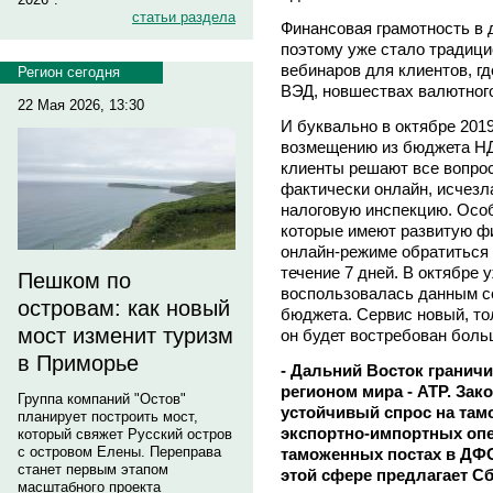
статьи раздела
Финансовая грамотность в 
поэтому уже стало традиц
вебинаров для клиентов, г
Регион сегодня
ВЭД, новшествах валютного
22 Мая 2026, 13:30
И буквально в октябре 201
возмещению из бюджета НДС
клиенты решают все вопрос
фактически онлайн, исчезл
налоговую инспекцию. Особ
которые имеют развитую ф
онлайн-режиме обратиться в
течение 7 дней. В октябре 
Пешком по
воспользовалась данным се
островам: как новый
бюджета. Сервис новый, то
мост изменит туризм
он будет востребован боль
в Приморье
- Дальний Восток гранич
регионом мира - АТР. За
Группа компаний "Остов"
устойчивый спрос на там
планирует построить мост,
экспортно-импортных оп
который свяжет Русский остров
с островом Елены. Переправа
таможенных постах в ДФ
станет первым этапом
этой сфере предлагает С
масштабного проекта