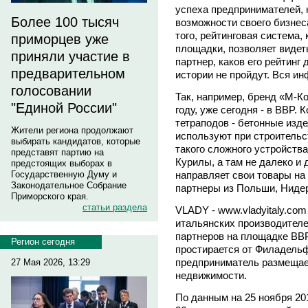
успеха предпринимателей, 
Более 100 тысяч
возможности своего бизнес
того, рейтинговая система,
приморцев уже
площадки, позволяет видеть
приняли участие в
партнер, каков его рейтин
предварительном
истории не пройдут. Вся и
голосовании
Так, например, бренд «М-К
"Единой России"
году, уже сегодня - в BBP.
тетраподов - бетонные изде
Жители региона продолжают
используют при строительст
выбирать кандидатов, которые
такого сложного устройств
представят партию на
Курилы, а там не далеко и 
предстоящих выборах в
направляет свои товары на э
Государственную Думу и
Законодательное Собрание
партнеры из Польши, Нидер
Приморского края.
статьи раздела
VLADY - www.vladyitaly.com
итальянских производител
партнеров на площадке BBP
Регион сегодня
простирается от Филадель
предприниматель размещает
27 Мая 2026, 13:29
недвижимости.
По данным на 25 ноября 20