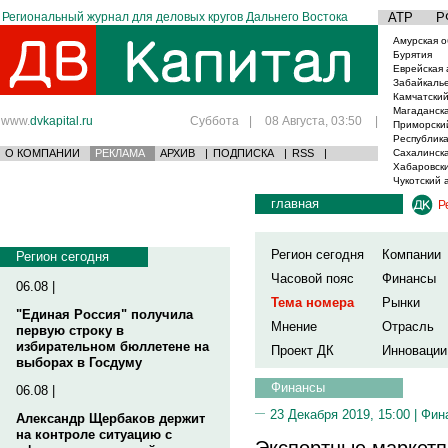
Региональный журнал для деловых кругов Дальнего Востока
АТР
Р
Амурская о
Бурятия
Еврейская 
Забайкаль
Камчатский
Магаданска
www.
dvkapital.ru
Суббота
|
08 Августа, 03:50
|
Приморски
Республика
О КОМПАНИИ
РЕКЛАМА
АРХИВ
|
ПОДПИСКА
|
RSS
|
Сахалинска
Хабаровски
Чукотский 
главная
Р
Регион сегодня
Компании
Регион сегодня
Часовой пояс
Финансы
06.08 |
Тема номера
Рынки
"Единая Россия" получила
Мнение
Отрасль
первую строку в
избирательном бюллетене на
Проект ДК
Инновации
выборах в Госдуму
Финансы
06.08 |
23 Декабря 2019, 15:00 |
Фин
Александр Щербаков держит
на контроле ситуацию с
Экспортные маркетп