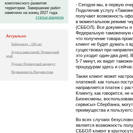
комплексного развития
- Сегодня мы, в первую оче
территории. Завершение работ
Подключив услугу «Таможе
намечено на конец 2027 года.
получают возможность офо
статьи раздела
в моментальном режиме че
(СББОЛ). Все документы и
Федеральную таможенную с
Актуально
что получение товара проис
клиент не будет думать о в
Хабаровску - 160 лет
существовал при направлен
Адреса инвестиций. Приморский
это уходит один-два дня). 
край
5-7 минут, их видит тамож
Туризм: Приморский маршрут
процедурам здесь и сейчас
Недвижимость Владивостока
Также клиент может настро
платежей: как только пост
направляется платеж с расч
Клиенту, как говорится, не
Бизнесмены, воспользовав
сервисы» Сбербанка, могут
преимущества и пользуютс
Во всех случаях безуслов
является возможность полу
СББОЛ клиент в круглосут