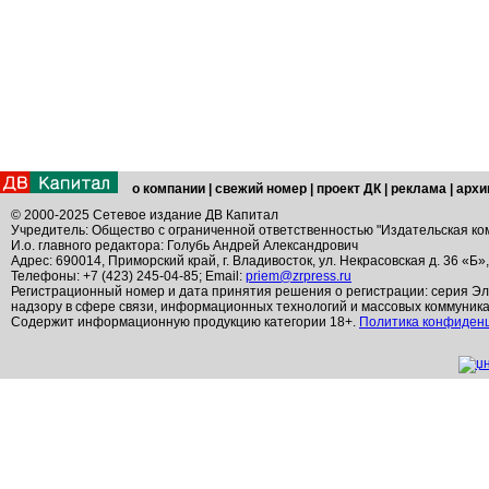
о компании
|
свежий номер
|
проект ДК
|
реклама
|
архи
© 2000-2025 Сетевое издание ДВ Капитал
Учредитель: Общество с ограниченной ответственностью "Издательская ко
И.о. главного редактора: Голубь Андрей Александрович
Адрес: 690014, Приморский край, г. Владивосток, ул. Некрасовская д. 36 «Б»
Телефоны: +7 (423) 245-04-85; Email:
priem@zrpress.ru
Регистрационный номер и дата принятия решения о регистрации: серия Эл
надзору в сфере связи, информационных технологий и массовых коммуник
Содержит информационную продукцию категории 18+.
Политика конфиден