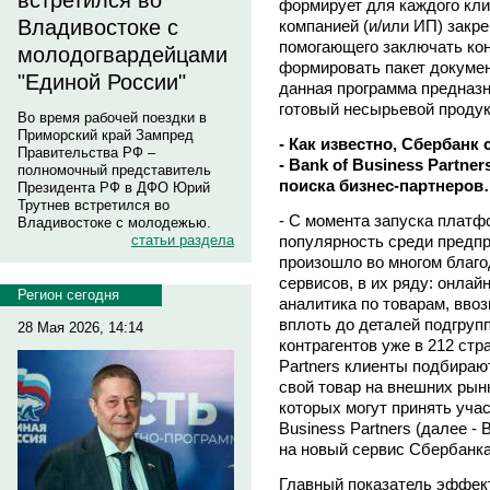
встретился во
формирует для каждого кли
Владивостоке с
компанией (и/или ИП) закр
помогающего заключать кон
молодогвардейцами
формировать пакет докумен
"Единой России"
данная программа предназ
готовый несырьевой продук
Во время рабочей поездки в
Приморский край Зампред
- Как известно, Сбербанк
Правительства РФ –
- Bank of Business Partn
полномочный представитель
поиска бизнес-партнеро
Президента РФ в ДФО Юрий
Трутнев встретился во
- С момента запуска платфо
Владивостоке с молодежью.
популярность среди предпр
статьи раздела
произошло во многом благо
сервисов, в их ряду: онлай
Регион сегодня
аналитика по товарам, вво
вплоть до деталей подгрупп
28 Мая 2026, 14:14
контрагентов уже в 212 стр
Partners клиенты подбираю
свой товар на внешних рынк
которых могут принять учас
Business Partners (далее -
на новый сервис Сбербанка
Главный показатель эффект