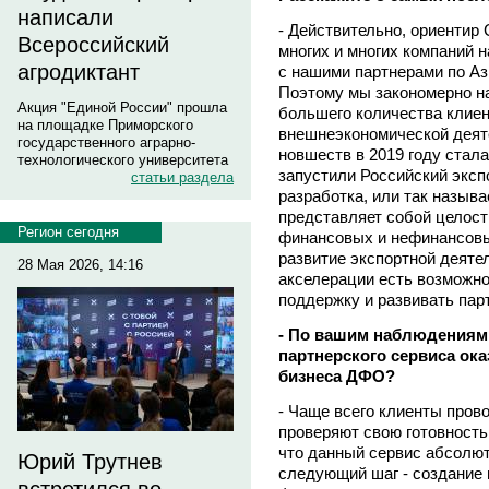
написали
- Действительно, ориентир
Всероссийский
многих и многих компаний 
агродиктант
с нашими партнерами по Аз
Поэтому мы закономерно н
Акция "Единой России" прошла
большего количества клиен
на площадке Приморского
внешнеэкономической деят
государственного аграрно-
новшеств в 2019 году стал
технологического университета
запустили Российский эксп
статьи раздела
разработка, или так назыв
представляет собой целос
Регион сегодня
финансовых и нефинансовы
развитие экспортной деяте
28 Мая 2026, 14:16
акселерации есть возможно
поддержку и развивать пар
- По вашим наблюдениям,
партнерского сервиса ок
бизнеса ДФО?
- Чаще всего клиенты пров
проверяют свою готовность
что данный сервис абсолют
Юрий Трутнев
следующий шаг - создание 