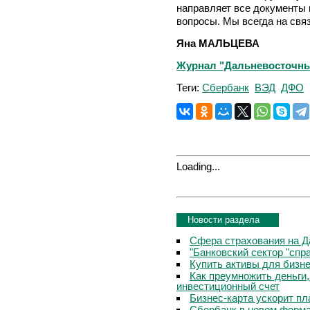
направляет все документы 
вопросы. Мы всегда на свя
Яна МАЛЬЦЕВА
Журнал "Дальневосточный 
Теги:
Сбербанк
ВЭД
ДФО
Loading...
Новости раздела
Сфера страхования на Д
"Банковский сектор "сп
Купить активы для бизн
Как преумножить деньги
инвестиционный счет
Бизнес-карта ускорит п
Сбербанк в новом форм