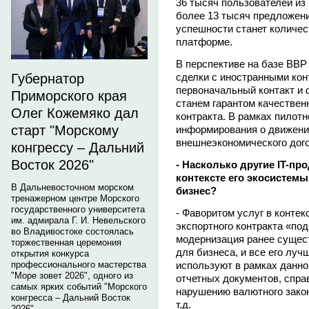
36 тысяч пользователей из
более 13 тысяч предложен
успешности станет количе
платформе.
В перспективе на базе BBP
сделки с иностранными кон
Губернатор
первоначальный контакт и 
Приморского края
станем гарантом качествен
Олег Кожемяко дал
контракта. В рамках пилотн
старт "Морскому
информирования о движении
внешнеэкономического дого
конгрессу – Дальний
Восток 2026"
- Насколько другие IT-пр
контексте его экосистем
В Дальневосточном морском
бизнес?
тренажерном центре Морского
государственного университета
- Фаворитом услуг в конте
им. адмирала Г. И. Невельского
экспортного контракта «по
во Владивостоке состоялась
модернизация ранее сущес
торжественная церемония
для бизнеса, и все его лу
открытия конкурса
используют в рамках данно
профессионального мастерства
"Море зовет 2026", одного из
отчетных документов, справ
самых ярких событий "Морского
нарушению валютного зако
конгресса – Дальний Восток
т.д.
2026".