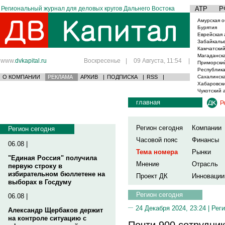
Региональный журнал для деловых кругов Дальнего Востока
АТР
Р
Амурская о
Бурятия
Еврейская 
Забайкаль
Камчатский
Магаданска
www.
dvkapital.ru
Воскресенье
|
09 Августа, 11:54
|
Приморски
Республика
О КОМПАНИИ
РЕКЛАМА
АРХИВ
|
ПОДПИСКА
|
RSS
|
Сахалинска
Хабаровски
Чукотский 
главная
Р
Регион сегодня
Компании
Регион сегодня
Часовой пояс
Финансы
06.08 |
Тема номера
Рынки
"Единая Россия" получила
Мнение
Отрасль
первую строку в
избирательном бюллетене на
Проект ДК
Инновации
выборах в Госдуму
Регион сегодня
06.08 |
24 Декабря 2024, 23:24 |
Реги
Александр Щербаков держит
на контроле ситуацию с
Почти 900 сотрудни