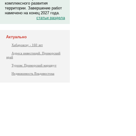
комплексного развития
территории. Завершение работ
намечено на конец 2027 года.
статьи раздела
Актуально
Хабаровску - 160 лет
Адреса инвестиций. Приморский
край
Туризм: Приморский маршрут
Недвижимость Владивостока