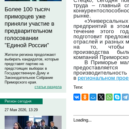
Стецко, сегодня по
труда – главный с
Более 100 тысяч
конкурентоспособ
рынке.
приморцев уже
«Универсаль
приняли участие в
предприятий в это
предварительном
течение этого го
подготовит предлож
голосовании
отраслей и разных 
"Единой России"
на то, чтобы т
производства бы
Жители региона продолжают
компаний Приморског
выбирать кандидатов, которые
В Приморье мал
представят партию на
предоставляетс
предстоящих выборах в
производительност
Государственную Думу и
в
региональном прое
Законодательное Собрание
Приморского края.
Теги:
статьи раздела
Регион сегодня
27 Мая 2026, 13:29
Loading...