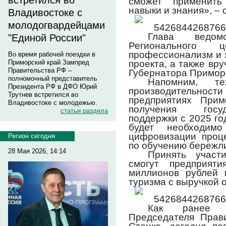
встретился во
сможет применить
навыки и знания», – 
Владивостоке с
молодогвардейцами
Глава ведом
"Единой России"
Регионального 
профессионализм и 
Во время рабочей поездки в
проекта, а также вр
Приморский край Зампред
Правительства РФ –
Губернатора Приморс
полномочный представитель
Напомним, т
Президента РФ в ДФО Юрий
производительности
Трутнев встретился во
предприятиях Прим
Владивостоке с молодежью.
получения госу
статьи раздела
поддержки с 2025 г
будет необходимо
цифровизации проце
Регион сегодня
по обучению бережли
28 Мая 2026, 14:14
Принять участ
смогут предприят
миллионов рублей 
туризма с выручкой 
Как ранее п
Председателя Прав