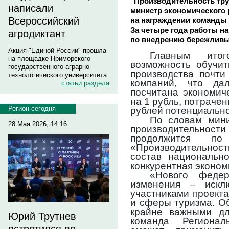
"Производительность тру
написали
министр экономического
Всероссийский
на награждении команды 
За четыре года работы на
агродиктант
по внедрению бережливых
Акция "Единой России" прошла
Главным ито
на площадке Приморского
возможность обучит
государственного аграрно-
производства почти
технологического университета
компаний, что да
статьи раздела
посчитана экономич
на 1 рубль, потрачен
Регион сегодня
рублей потенциально
По словам мини
28 Мая 2026, 14:16
производительн
продолжится по
«Производительност
состав национальн
конкурентная эконом
«Нового федер
изменения – искл
участниками проект
и сферы туризма. О
крайне важными дл
Юрий Трутнев
команда Регионал