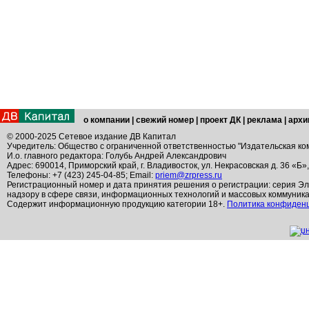
о компании
|
свежий номер
|
проект ДК
|
реклама
|
архи
© 2000-2025 Сетевое издание ДВ Капитал
Учредитель: Общество с ограниченной ответственностью "Издательская ко
И.о. главного редактора: Голубь Андрей Александрович
Адрес: 690014, Приморский край, г. Владивосток, ул. Некрасовская д. 36 «Б»
Телефоны: +7 (423) 245-04-85; Email:
priem@zrpress.ru
Регистрационный номер и дата принятия решения о регистрации: серия Эл
надзору в сфере связи, информационных технологий и массовых коммуник
Содержит информационную продукцию категории 18+.
Политика конфиден