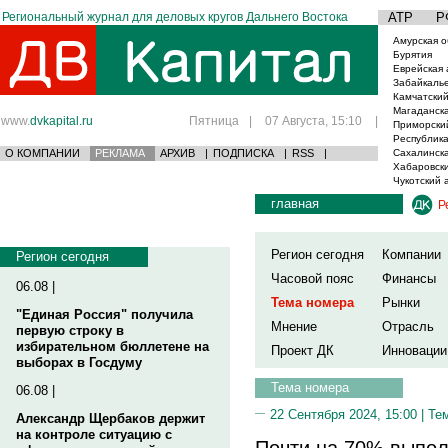
Региональный журнал для деловых кругов Дальнего Востока
АТР
Р
Амурская о
Бурятия
Еврейская 
Забайкаль
Камчатский
Магаданска
www.
dvkapital.ru
Пятница
|
07 Августа, 15:10
|
Приморски
Республика
О КОМПАНИИ
РЕКЛАМА
АРХИВ
|
ПОДПИСКА
|
RSS
|
Сахалинска
Хабаровски
Чукотский 
главная
Р
Регион сегодня
Компании
Регион сегодня
Часовой пояс
Финансы
06.08 |
Тема номера
Рынки
"Единая Россия" получила
Мнение
Отрасль
первую строку в
избирательном бюллетене на
Проект ДК
Инновации
выборах в Госдуму
Тема номера
06.08 |
22 Сентября 2024, 15:00 |
Те
Александр Щербаков держит
на контроле ситуацию с
Почти на 70% выпол