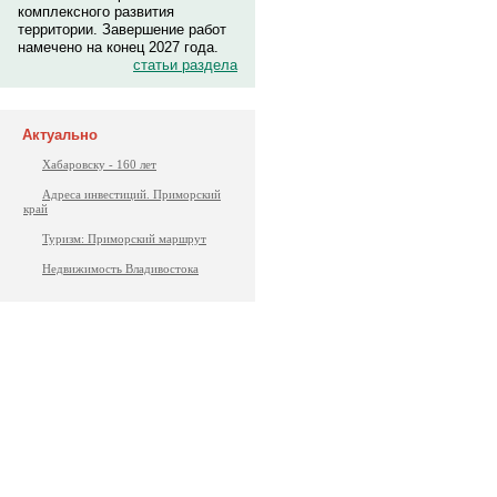
комплексного развития
территории. Завершение работ
намечено на конец 2027 года.
статьи раздела
Актуально
Хабаровску - 160 лет
Адреса инвестиций. Приморский
край
Туризм: Приморский маршрут
Недвижимость Владивостока