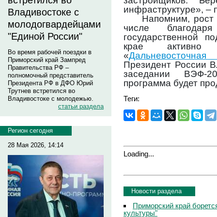
встретился во
застройщиков. Б
инфраструктуре», – 
Владивостоке с
Напомним, рост
молодогвардейцами
числе благодар
"Единой России"
государственной по
крае активно 
Во время рабочей поездки в
«
Дальневосточная
Приморский край Зампред
Президент России В
Правительства РФ –
заседании ВЭФ-2
полномочный представитель
программа будет про
Президента РФ в ДФО Юрий
Трутнев встретился во
Теги:
Владивостоке с молодежью.
статьи раздела
Регион сегодня
28 Мая 2026, 14:14
Loading...
Новости раздела
Приморский край боретс
культуры"