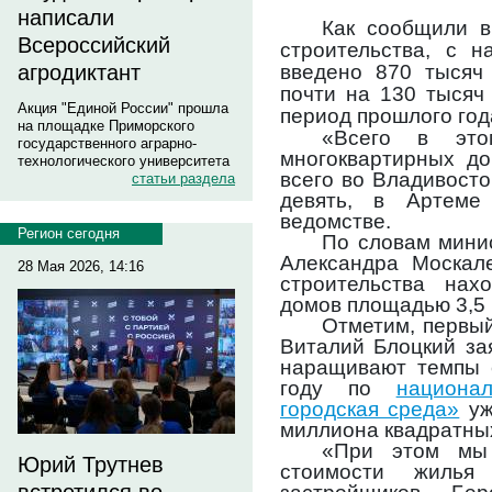
написали
Как сообщили в
Всероссийский
строительства, с 
введено 870 тысяч
агродиктант
почти на 130 тысяч
Акция "Единой России" прошла
период прошлого год
на площадке Приморского
«Всего в эт
государственного аграрно-
многоквартирных до
технологического университета
всего во Владивосто
статьи раздела
девять, в Артеме
ведомстве.
Регион сегодня
По словам мини
Александра Москале
28 Мая 2026, 14:16
строительства нах
домов площадью 3,5 
Отметим, первый
Виталий Блоцкий за
наращивают темпы с
году по
национа
городская среда»
уж
миллиона квадратны
«При этом мы
Юрий Трутнев
стоимости жилья 