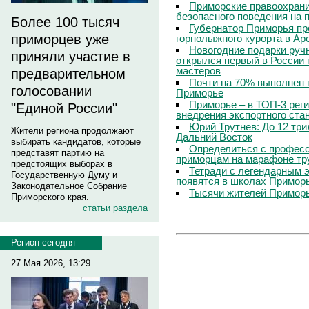
Приморские правоохрани
безопасного поведения на
Более 100 тысяч
Губернатор Приморья пр
приморцев уже
горнолыжного курорта в Ар
Новогодние подарки руч
приняли участие в
открылся первый в России 
мастеров
предварительном
Почти на 70% выполнен 
голосовании
Приморье
Приморье – в ТОП-3 рег
"Единой России"
внедрения экспортного ста
Юрий Трутнев: До 12 три
Жители региона продолжают
Дальний Восток
выбирать кандидатов, которые
Определиться с профес
представят партию на
приморцам на марафоне тр
предстоящих выборах в
Тетради с легендарным 
Государственную Думу и
появятся в школах Примор
Законодательное Собрание
Тысячи жителей Приморь
Приморского края.
статьи раздела
Регион сегодня
27 Мая 2026, 13:29