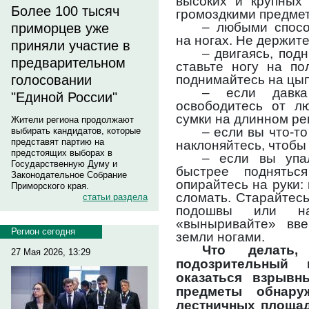
высоких и крупных
Более 100 тысяч
громоздкими предме
– любыми спосо
приморцев уже
на ногах. Не держите
приняли участие в
– двигаясь, под
предварительном
ставьте ногу на по
поднимайтесь на цып
голосовании
– если давка
"Единой России"
освободитесь от л
сумки на длинном ре
Жители региона продолжают
– если вы что-то
выбирать кандидатов, которые
представят партию на
наклоняйтесь, чтобы
предстоящих выборах в
– если вы упал
Государственную Думу и
быстрее поднять
Законодательное Собрание
опирайтесь на руки: 
Приморского края.
сломать. Старайтесь
статьи раздела
подошвы или на
«выныривайте» вве
Регион сегодня
земли ногами.
Что делать
27 Мая 2026, 13:29
подозрительный 
оказаться взрывн
предметы обнару
лестничных площад