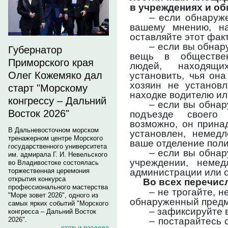
в учреждениях и об
– если обнаруж
вашему мнению, на
оставляйте этот фак
– если вы обнар
Губернатор
вещь в обществен
Приморского края
людей, находящи
Олег Кожемяко дал
установить, чья она
хозяин не установ
старт "Морскому
находке водителю ил
конгрессу – Дальний
– если вы обнар
Восток 2026"
подъезде своего 
возможно, он прина
В Дальневосточном морском
установлен, немед
тренажерном центре Морского
ваше отделение поли
государственного университета
– если вы обнар
им. адмирала Г. И. Невельского
учреждении, неме
во Владивостоке состоялась
администрации или 
торжественная церемония
открытия конкурса
Во всех перечис
профессионального мастерства
– не трогайте, н
"Море зовет 2026", одного из
обнаруженный предм
самых ярких событий "Морского
– зафиксируйте 
конгресса – Дальний Восток
– постарайтесь 
2026".
статьи раздела