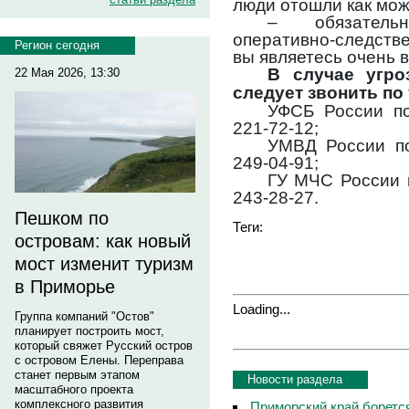
люди отошли как мож
– обязатель
оперативно-следств
Регион сегодня
вы являетесь очень 
В случае угро
22 Мая 2026, 13:30
следует звонить по
УФСБ России по
221-72-12;
УМВД России по
249-04-91;
ГУ МЧС России п
243-28-27.
Пешком по
Теги:
островам: как новый
мост изменит туризм
в Приморье
Loading...
Группа компаний "Остов"
планирует построить мост,
который свяжет Русский остров
с островом Елены. Переправа
станет первым этапом
Новости раздела
масштабного проекта
комплексного развития
Приморский край боретс