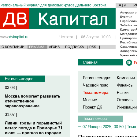
Региональный журнал для деловых кругов Дальнего Востока
АТР
Р
Амурская о
Бурятия
Еврейская 
Забайкаль
Камчатский
Магаданска
www.
dvkapital.ru
Четверг
|
06 Августа, 10:03
|
Приморски
Республика
О КОМПАНИИ
РЕКЛАМА
АРХИВ
|
ПОДПИСКА
|
RSS
|
Сахалинска
Хабаровски
Чукотский 
главная
Р
Регион сегодня
Компании
Регион сегодня
Часовой пояс
Финансы
03.08 |
Тема номера
Рынки
Москва помогает развивать
Мнение
Отрасль
отечественное
здравоохранение
Проект ДК
Инновации
31.07 |
Тема номера
Ливни, грозы и порывистый
07 Января 2025, 00:50 |
Тема
ветер: погода в Приморье 31
июля — прогноз по городам
Приморские правоох