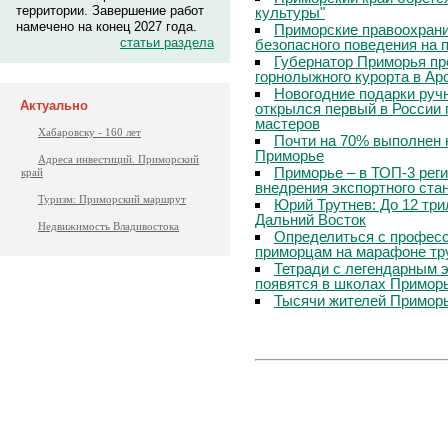
территории. Завершение работ
культуры"
намечено на конец 2027 года.
Приморские правоохрани
статьи раздела
безопасного поведения на
Губернатор Приморья пр
горнолыжного курорта в Ар
Новогодние подарки руч
Актуально
открылся первый в России 
мастеров
Хабаровску - 160 лет
Почти на 70% выполнен 
Приморье
Адреса инвестиций. Приморский
Приморье – в ТОП-3 рег
край
внедрения экспортного ста
Туризм: Приморский маршрут
Юрий Трутнев: До 12 три
Дальний Восток
Недвижимость Владивостока
Определиться с профес
приморцам на марафоне тр
Тетради с легендарным 
появятся в школах Примор
Тысячи жителей Приморь