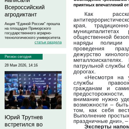
написали
приятных впечатлений от
Всероссийский
Как расс
агродиктант
антитеррористиче
Акция "Единой России" прошла
края, традицион
на площадке Приморского
муниципалитетах
государственного аграрно-
общественной безоп
технологического университета
наряды полиции 
статьи раздела
проведения пра
дежурство кинолог
Регион сегодня
металлоискателях.
патрульной службы 
28 Мая 2026, 14:16
дорогах.
«Несмотря на 
службы правоох
гражданам и сами
предосторожност
внимание нужно уде
возможности – быть
том, как себя вес
Выполнение простых
Юрий Трутнев
праздничные дни», –
встретился во
Эксперты напом