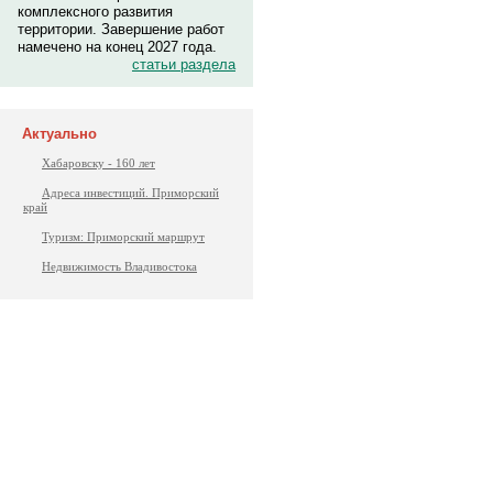
комплексного развития
территории. Завершение работ
намечено на конец 2027 года.
статьи раздела
Актуально
Хабаровску - 160 лет
Адреса инвестиций. Приморский
край
Туризм: Приморский маршрут
Недвижимость Владивостока