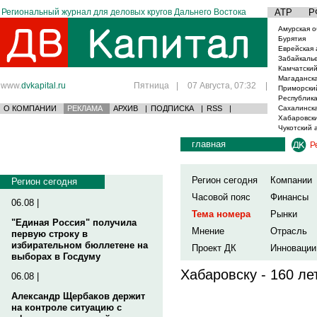
Региональный журнал для деловых кругов Дальнего Востока
АТР
Р
Амурская о
Бурятия
Еврейская 
Забайкаль
Камчатский
Магаданска
www.
dvkapital.ru
Пятница
|
07 Августа, 07:32
|
Приморски
Республика
О КОМПАНИИ
РЕКЛАМА
АРХИВ
|
ПОДПИСКА
|
RSS
|
Сахалинска
Хабаровски
Чукотский 
главная
Р
Регион сегодня
Компании
Регион сегодня
Часовой пояс
Финансы
06.08 |
Тема номера
Рынки
"Единая Россия" получила
Мнение
Отрасль
первую строку в
избирательном бюллетене на
Проект ДК
Инновации
выборах в Госдуму
Хабаровску - 160 ле
06.08 |
Александр Щербаков держит
на контроле ситуацию с