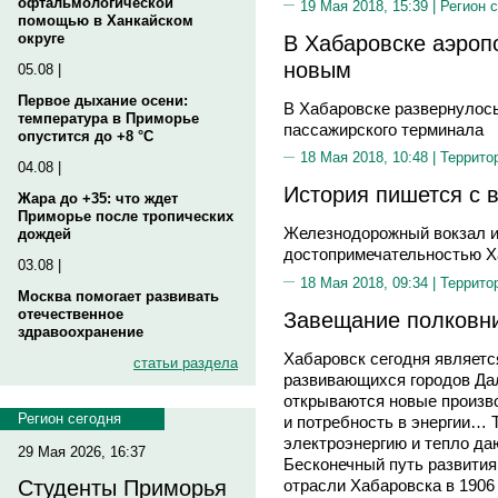
офтальмологической
19 Мая 2018, 15:39 |
Регион 
помощью в Ханкайском
В Хабаровске аэропо
округе
новым
05.08 |
Первое дыхание осени:
В Хабаровске развернулось
температура в Приморье
пассажирского терминала
опустится до +8 °C
18 Мая 2018, 10:48 |
Террито
04.08 |
История пишется с 
Жара до +35: что ждет
Приморье после тропических
Железнодорожный вокзал и
дождей
достопримечательностью Х
03.08 |
18 Мая 2018, 09:34 |
Террито
Москва помогает развивать
отечественное
Завещание полковн
здравоохранение
Хабаровск сегодня являетс
статьи раздела
развивающихся городов Дал
открываются новые произво
Регион сегодня
и потребность в энергии… 
электроэнергию и тепло да
29 Мая 2026, 16:37
Бесконечный путь развития
отрасли Хабаровска в 1906
Студенты Приморья