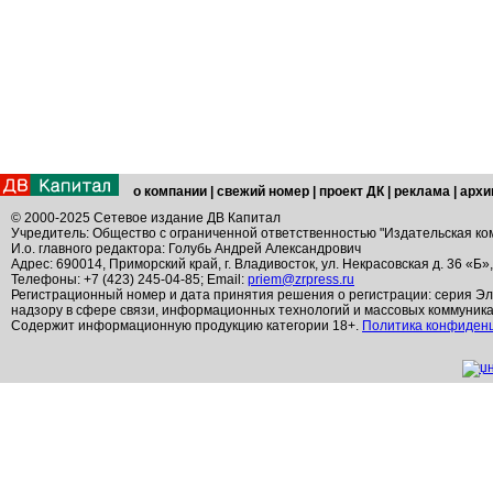
о компании
|
свежий номер
|
проект ДК
|
реклама
|
архи
© 2000-2025 Сетевое издание ДВ Капитал
Учредитель: Общество с ограниченной ответственностью "Издательская ко
И.о. главного редактора: Голубь Андрей Александрович
Адрес: 690014, Приморский край, г. Владивосток, ул. Некрасовская д. 36 «Б»
Телефоны: +7 (423) 245-04-85; Email:
priem@zrpress.ru
Регистрационный номер и дата принятия решения о регистрации: серия Эл
надзору в сфере связи, информационных технологий и массовых коммуник
Содержит информационную продукцию категории 18+.
Политика конфиден