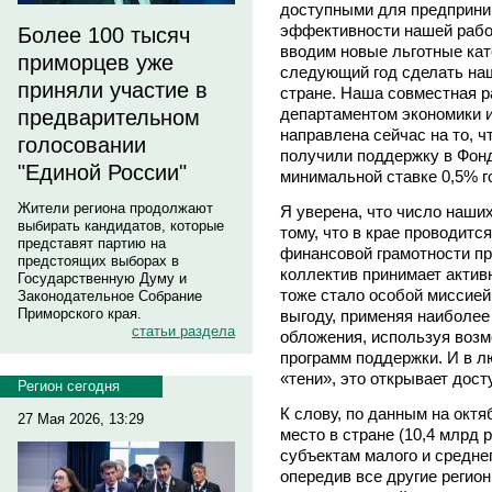
доступными для предприни
эффективности нашей рабо
Более 100 тысяч
вводим новые льготные кат
приморцев уже
следующий год сделать на
приняли участие в
стране. Наша совместная р
департаментом экономики 
предварительном
направлена сейчас на то, 
голосовании
получили поддержку в Фонд
"Единой России"
минимальной ставке 0,5% г
Жители региона продолжают
Я уверена, что число наших
выбирать кандидатов, которые
тому, что в крае проводит
представят партию на
финансовой грамотности пр
предстоящих выборах в
коллектив принимает актив
Государственную Думу и
тоже стало особой миссией
Законодательное Собрание
Приморского края.
выгоду, применяя наиболее
статьи раздела
обложения, используя воз
программ поддержки. И в л
«тени», это открывает дос
Регион сегодня
К слову, по данным на октя
27 Мая 2026, 13:29
место в стране (10,4 млрд
субъектам малого и среднег
опередив все другие регио