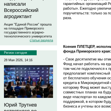
написали
гарантийных организаций Р
работы». Ежегодно увелич
Всероссийский
поручительств: только за п
агродиктант
раза.
Акция "Единой России" прошла
на площадке Приморского
государственного аграрно-
технологического университета
статьи раздела
Ксения ПЛЕТЦЕР, исполн
фонда Приморского края
Регион сегодня
- Свое десятилетие мы отм
28 Мая 2026, 14:16
Фонд начал работать на ед
том числе подключился к п
предполагает комплексный 
от бесплатного обучения о
кредита в Микрокредитной 
которому Фонд может высту
совместных планах на буду
виде «паспорта» по каждо
поддержкой, в котором буд
Юрий Трутнев
бизнеса и учтены все возм