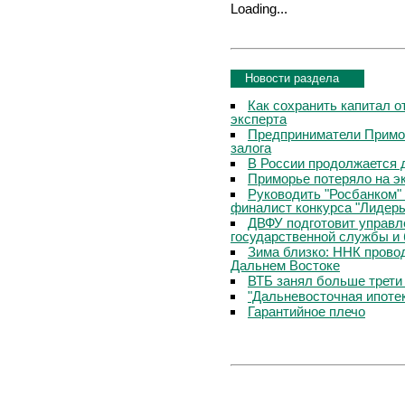
Loading...
Новости раздела
Как сохранить капитал о
эксперта
Предприниматели Примор
залога
В России продолжается 
Приморье потеряло на э
Руководить "Росбанком"
финалист конкурса "Лидер
ДВФУ подготовит управл
государственной службы и 
Зима близко: ННК прово
Дальнем Востоке
ВТБ занял больше трети
"Дальневосточная ипоте
Гарантийное плечо