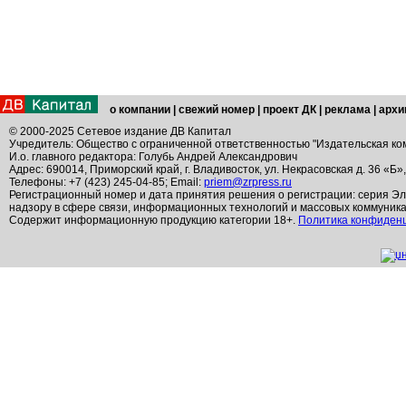
о компании
|
свежий номер
|
проект ДК
|
реклама
|
архи
© 2000-2025 Сетевое издание ДВ Капитал
Учредитель: Общество с ограниченной ответственностью "Издательская ко
И.о. главного редактора: Голубь Андрей Александрович
Адрес: 690014, Приморский край, г. Владивосток, ул. Некрасовская д. 36 «Б»
Телефоны: +7 (423) 245-04-85; Email:
priem@zrpress.ru
Регистрационный номер и дата принятия решения о регистрации: серия Эл
надзору в сфере связи, информационных технологий и массовых коммуник
Содержит информационную продукцию категории 18+.
Политика конфиден