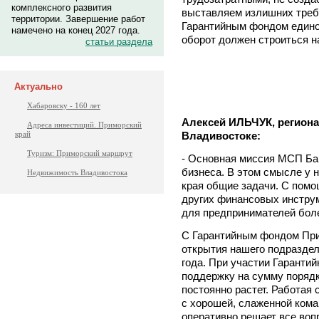
комплексного развития
выставляем излишних треб
территории. Завершение работ
Гарантийным фондом едино
намечено на конец 2027 года.
оборот должен строиться н
статьи раздела
Актуально
Хабаровску - 160 лет
Алексей ИЛЬЧУК, регион
Адреса инвестиций. Приморский
Владивостоке:
край
Туризм: Приморский маршрут
- Основная миссия МСП Бан
бизнеса. В этом смысле у 
Недвижимость Владивостока
края общие задачи. С помо
других финансовых инстру
для предпринимателей бол
С Гарантийным фондом При
открытия нашего подраздел
года. При участии Гаранти
поддержку на сумму порядк
постоянно растет. Работая
с хорошей, слаженной кома
оперативно решает все воп