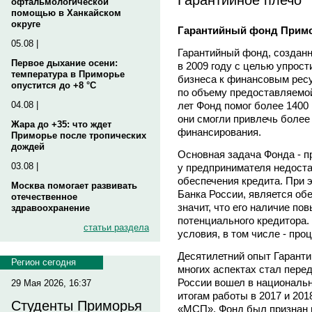
офтальмологической
помощью в Ханкайском
округе
Гарантийный фонд Примор
05.08 |
Гарантийный фонд, создан
Первое дыхание осени:
в 2009 году с целью упрост
температура в Приморье
бизнеса к финансовым ресу
опустится до +8 °C
по объему предоставляемо
лет Фонд помог более 1400 
04.08 |
они смогли привлечь более
Жара до +35: что ждет
финансирования.
Приморье после тропических
дождей
Основная задача Фонда - п
03.08 |
у предпринимателя недост
обеспечения кредита. При 
Москва помогает развивать
Банка России, является обе
отечественное
значит, что его наличие по
здравоохранение
потенциального кредитора. 
статьи раздела
условия, в том числе - про
Десятилетний опыт Гаранти
Регион сегодня
многих аспектах стал пере
России вошел в национальн
29 Мая 2026, 16:37
итогам работы в 2017 и 201
Студенты Приморья
«МСП», Фонд был признан 