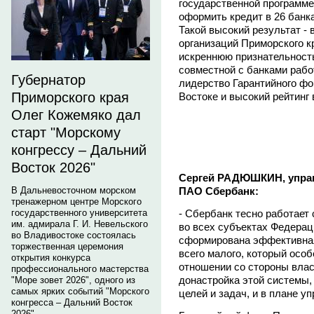
государственной программе
оформить кредит в 26 банк
Такой высокий результат -
организаций Приморского к
искреннюю признательност
совместной с банками рабо
Губернатор
лидерство Гарантийного фо
Приморского края
Востоке и высокий рейтинг 
Олег Кожемяко дал
старт "Морскому
конгрессу – Дальний
Восток 2026"
Сергей РАДЮШКИН, упра
ПАО Сбербанк:
В Дальневосточном морском
тренажерном центре Морского
- Сбербанк тесно работает
государственного университета
им. адмирала Г. И. Невельского
во всех субъектах Федераци
во Владивостоке состоялась
сформирована эффективная
торжественная церемония
всего малого, который осо
открытия конкурса
отношении со стороны влас
профессионального мастерства
донастройка этой системы, 
"Море зовет 2026", одного из
самых ярких событий "Морского
целей и задач, и в плане 
конгресса – Дальний Восток
2026".