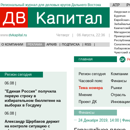
Региональный журнал для деловых кругов Дальнего Востока
АТР
Р
Амурская о
Бурятия
Еврейская 
Забайкаль
Камчатский
Магаданска
www.
dvkapital.ru
Четверг
|
06 Августа, 22:36
|
Приморски
Республика
О КОМПАНИИ
РЕКЛАМА
АРХИВ
|
ПОДПИСКА
|
RSS
|
Сахалинска
Хабаровски
Чукотский 
главная
Р
Регион сегодня
Компании
Регион сегодня
Часовой пояс
Финансы
06.08 |
Тема номера
Рынки
"Единая Россия" получила
Мнение
Отрасль
первую строку в
избирательном бюллетене на
Проект ДК
Инновации
выборах в Госдуму
Финансы
06.08 |
24 Декабря 2019, 14:00 |
Фин
Александр Щербаков держит
на контроле ситуацию с
Гарантийное плечо