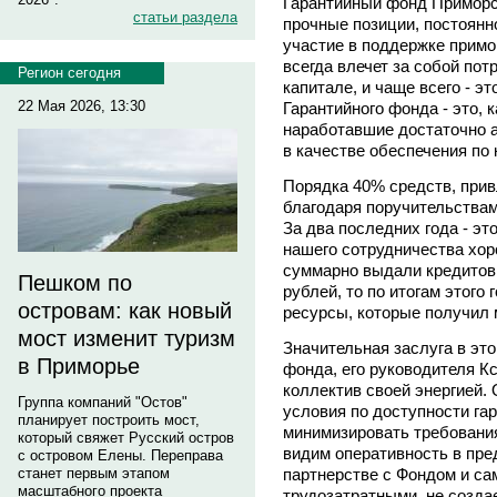
Гарантийный фонд Приморск
статьи раздела
прочные позиции, постоянн
участие в поддержке примо
всегда влечет за собой по
Регион сегодня
капитале, и чаще всего - э
22 Мая 2026, 13:30
Гарантийного фонда - это, 
наработавшие достаточно а
в качестве обеспечения по 
Порядка 40% средств, при
благодаря поручительства
За два последних года - эт
нашего сотрудничества хор
суммарно выдали кредитов 
Пешком по
рублей, то по итогам этого 
островам: как новый
ресурсы, которые получил 
мост изменит туризм
Значительная заслуга в это
в Приморье
фонда, его руководителя К
коллектив своей энергией.
Группа компаний "Остов"
условия по доступности гар
планирует построить мост,
минимизировать требования 
который свяжет Русский остров
видим оперативность в пред
с островом Елены. Переправа
партнерстве с Фондом и са
станет первым этапом
масштабного проекта
трудозатратными, не созда