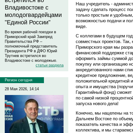
встретился во
Наш учредитель - админист
Владивостоке с
задачу сделать процесс по
молодогвардейцами
только простым и удобным,
возможностью подачи и пол
"Единой России"
виде.
Во время рабочей поездки в
С коллегами в будущем го
Приморский край Зампред
совместных проектов. Так,
Правительства РФ –
полномочный представитель
Приморского края мы разр
Президента РФ в ДФО Юрий
финансовой поддержке стар
Трутнев встретился во
оформить займы суммой до 
Владивостоке с молодежью.
покупку или организацию н
статьи раздела
аккредитованного нами спи
кредитное предложение, вед
Регион сегодня
положительной кредитной и
опыта и имущества (поручи
28 Мая 2026, 14:14
Гарантийный фонд) сможет
по самой низкой процентно
запуска нового дела!
Конечно, мы нацелены на т
Дальнем Востоке по объем
показатель качества и эфф
коллектива, и мы стараемс