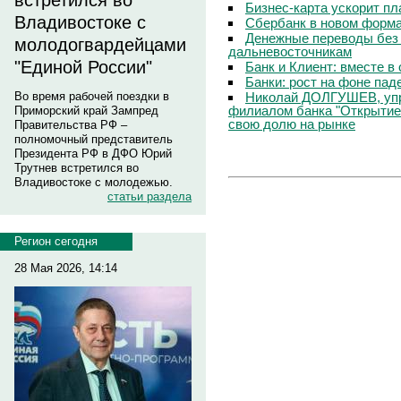
встретился во
Бизнес-карта ускорит п
Владивостоке с
Сбербанк в новом форм
Денежные переводы без 
молодогвардейцами
дальневосточникам
"Единой России"
Банк и Клиент: вместе в
Банки: рост на фоне пад
Николай ДОЛГУШЕВ, уп
Во время рабочей поездки в
филиалом банка "Открытие
Приморский край Зампред
свою долю на рынке
Правительства РФ –
полномочный представитель
Президента РФ в ДФО Юрий
Трутнев встретился во
Владивостоке с молодежью.
статьи раздела
Регион сегодня
28 Мая 2026, 14:14