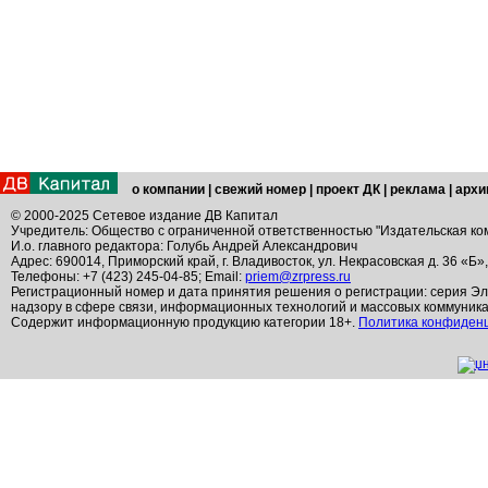
о компании
|
свежий номер
|
проект ДК
|
реклама
|
архи
© 2000-2025 Сетевое издание ДВ Капитал
Учредитель: Общество с ограниченной ответственностью "Издательская ко
И.о. главного редактора: Голубь Андрей Александрович
Адрес: 690014, Приморский край, г. Владивосток, ул. Некрасовская д. 36 «Б»
Телефоны: +7 (423) 245-04-85; Email:
priem@zrpress.ru
Регистрационный номер и дата принятия решения о регистрации: серия Эл
надзору в сфере связи, информационных технологий и массовых коммуник
Содержит информационную продукцию категории 18+.
Политика конфиден