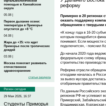
офтальмологической
реформу
помощью в Ханкайском
округе
05.08 |
Примерно в 20 регионах 
оказать поддержку компа
Первое дыхание осени:
обращением с твердыми 
температура в Приморье
опустится до +8 °C
«К концу года в 16-20 субъ
04.08 |
которым понадобится фина
понимают. Если мощности с
Жара до +35: что ждет
подключится», - пояснил К
Приморье после тропических
дождей
До начала 2020 года ведом
03.08 |
федеральную схему обраще
строительство производств
Москва помогает развивать
отечественное
Реформа отрасли обращен
здравоохранение
отходами началась в Росси
статьи раздела
за вывоз мусора досталас
отобранным правительствам
Регион сегодня
По данным Российского эко
регионов РФ не успевают во
29 Мая 2026, 16:37
Приморский, Забайкальский
Студенты Приморья
Владимирская, Курганская 