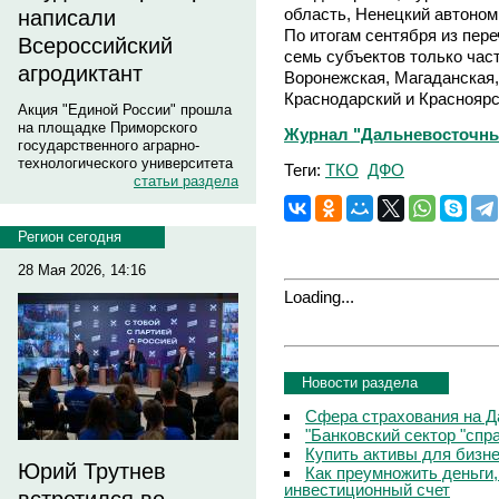
область, Ненецкий автономн
написали
По итогам сентября из пер
Всероссийский
семь субъектов только час
агродиктант
Воронежская, Магаданская,
Краснодарский и Красноярс
Акция "Единой России" прошла
на площадке Приморского
Журнал "Дальневосточный 
государственного аграрно-
технологического университета
Теги:
ТКО
ДФО
статьи раздела
Регион сегодня
28 Мая 2026, 14:16
Loading...
Новости раздела
Сфера страхования на Д
"Банковский сектор "сп
Купить активы для бизн
Юрий Трутнев
Как преумножить деньги
инвестиционный счет