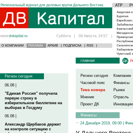
Региональный журнал для деловых кругов Дальнего Востока
АТР
Р
Амурская о
Бурятия
Еврейская 
Забайкаль
Камчатский
Магаданска
www.
dvkapital.ru
Суббота
|
08 Августа, 19:57
|
Приморски
Республика
О КОМПАНИИ
РЕКЛАМА
АРХИВ
|
ПОДПИСКА
|
RSS
|
Сахалинска
Хабаровски
Чукотский 
главная
Р
Регион сегодня
Компании
Регион сегодня
Часовой пояс
Финансы
06.08 |
Тема номера
Рынки
"Единая Россия" получила
Мнение
Отрасль
первую строку в
избирательном бюллетене на
Проект ДК
Инновации
выборах в Госдуму
Финансы
06.08 |
24 Декабря 2019, 09:00 |
Фин
Александр Щербаков держит
на контроле ситуацию с
У Дальнего Востока 