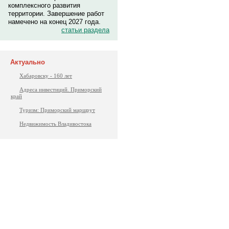
комплексного развития
территории. Завершение работ
намечено на конец 2027 года.
статьи раздела
Актуально
Хабаровску - 160 лет
Адреса инвестиций. Приморский
край
Туризм: Приморский маршрут
Недвижимость Владивостока