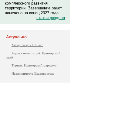
комплексного развития
территории. Завершение работ
намечено на конец 2027 года.
статьи раздела
Актуально
Хабаровску - 160 лет
Адреса инвестиций. Приморский
край
Туризм: Приморский маршрут
Недвижимость Владивостока