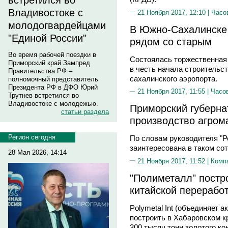
встретился во
Владивостоке с
21 Ноября 2017, 12:10 |
Часо
молодогвардейцами
В Южно-Сахалинске 
"Единой России"
рядом со старым
Во время рабочей поездки в
Состоялась торжественная
Приморский край Зампред
в честь начала строительс
Правительства РФ –
сахалинского аэропорта.
полномочный представитель
Президента РФ в ДФО Юрий
21 Ноября 2017, 11:55 |
Часо
Трутнев встретился во
Владивостоке с молодежью.
Приморский губерна
статьи раздела
производство агро
Регион сегодня
По словам руководителя "Р
заинтересована в таком со
28 Мая 2026, 14:14
21 Ноября 2017, 11:52 |
Комп
"Полиметалл" постр
китайской перерабо
Polymetal Int (объединяет 
построить в Хабаровском к
300 тысяч тонн золотого ко