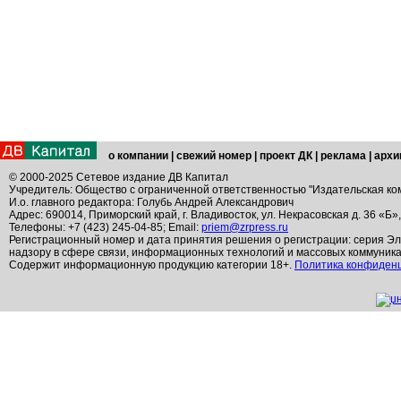
о компании
|
свежий номер
|
проект ДК
|
реклама
|
архи
© 2000-2025 Сетевое издание ДВ Капитал
Учредитель: Общество с ограниченной ответственностью "Издательская ко
И.о. главного редактора: Голубь Андрей Александрович
Адрес: 690014, Приморский край, г. Владивосток, ул. Некрасовская д. 36 «Б»
Телефоны: +7 (423) 245-04-85; Email:
priem@zrpress.ru
Регистрационный номер и дата принятия решения о регистрации: серия Эл
надзору в сфере связи, информационных технологий и массовых коммуник
Содержит информационную продукцию категории 18+.
Политика конфиден