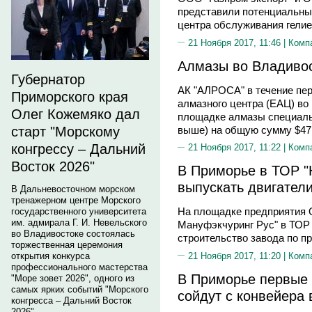
представили потенциальным
центра обслуживания гелие
21 Ноября 2017, 11:46 |
Комп
Алмазы во Владиво
Губернатор
АК "АЛРОСА" в течение пер
Приморского края
алмазного центра (ЕАЦ) во
Олег Кожемяко дал
площадке алмазы специальн
выше) на общую сумму $47
старт "Морскому
конгрессу – Дальний
21 Ноября 2017, 11:22 |
Комп
Восток 2026"
В Приморье в ТОР "
выпускать двигател
В Дальневосточном морском
тренажерном центре Морского
На площадке предприяти
государственного университета
им. адмирала Г. И. Невельского
Мануфэкчуринг Рус" в ТОР
во Владивостоке состоялась
строительство завода по п
торжественная церемония
21 Ноября 2017, 11:20 |
Комп
открытия конкурса
профессионального мастерства
В Приморье первые 
"Море зовет 2026", одного из
самых ярких событий "Морского
сойдут с конвейера 
конгресса – Дальний Восток
2026".