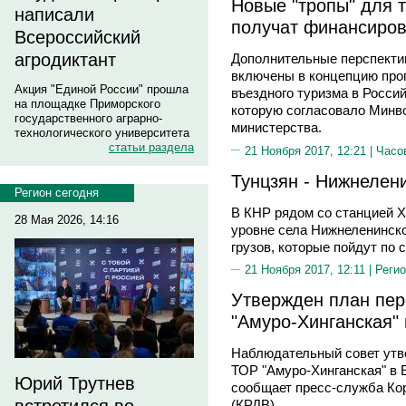
Новые "тропы" для 
написали
получат финансиро
Всероссийский
агродиктант
Дополнительные перспекти
включены в концепцию прог
Акция "Единой России" прошла
въездного туризма в Россий
на площадке Приморского
которую согласовало Минв
государственного аграрно-
министерства.
технологического университета
статьи раздела
21 Ноября 2017, 12:21 |
Часо
Тунцзян - Нижнелени
Регион сегодня
В КНР рядом со станцией Х
28 Мая 2026, 14:16
уровне села Нижнеленинско
грузов, которые пойдут по 
21 Ноября 2017, 12:11 |
Регио
Утвержден план пер
"Амуро-Хинганская"
Наблюдательный совет утве
ТОР "Амуро-Хинганская" в 
Юрий Трутнев
сообщает пресс-служба Ко
(КРДВ).