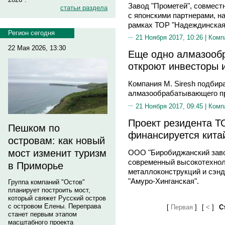
Завод "Прометей", совмест
статьи раздела
с японскими партнерами, н
рамках ТОР "Надеждинская
Регион сегодня
21 Ноября 2017, 10:26 |
Комп
22 Мая 2026, 13:30
Еще одно алмазооб
откроют инвесторы 
Компания М. Siresh подбир
алмазообрабатывающего пр
21 Ноября 2017, 09:45 |
Комп
Проект резидента Т
Пешком по
финансируется кита
островам: как новый
мост изменит туризм
ООО "Биробиджанский заво
современный высокотехнол
в Приморье
металлоконструкций и сэнд
"Амуро-Хинганская".
Группа компаний "Остов"
планирует построить мост,
который свяжет Русский остров
с островом Елены. Переправа
[
Первая
]
[
<
]
С
станет первым этапом
масштабного проекта