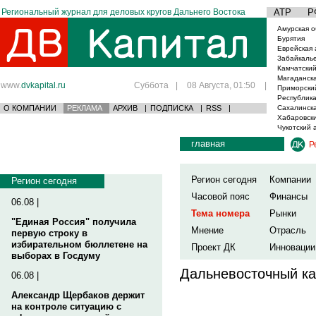
Региональный журнал для деловых кругов Дальнего Востока
АТР
Р
Амурская о
Бурятия
Еврейская 
Забайкаль
Камчатский
Магаданска
www.
dvkapital.ru
Суббота
|
08 Августа, 01:50
|
Приморски
Республика
О КОМПАНИИ
РЕКЛАМА
АРХИВ
|
ПОДПИСКА
|
RSS
|
Сахалинска
Хабаровски
Чукотский 
главная
Р
Регион сегодня
Компании
Регион сегодня
Часовой пояс
Финансы
06.08 |
Тема номера
Рынки
"Единая Россия" получила
Мнение
Отрасль
первую строку в
избирательном бюллетене на
Проект ДК
Инновации
выборах в Госдуму
Дальневосточный ка
06.08 |
Александр Щербаков держит
на контроле ситуацию с