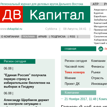
Региональный журнал для деловых кругов Дальнего Востока
АТР
Р
Амурская о
Бурятия
Еврейская 
Забайкаль
Камчатский
Магаданска
www.
dvkapital.ru
Суббота
|
08 Августа, 04:41
|
Приморски
Республика
О КОМПАНИИ
РЕКЛАМА
АРХИВ
|
ПОДПИСКА
|
RSS
|
Сахалинска
Хабаровски
Чукотский 
главная
Р
Регион сегодня
Компании
Регион сегодня
Часовой пояс
Финансы
06.08 |
Тема номера
Рынки
"Единая Россия" получила
Мнение
Отрасль
первую строку в
избирательном бюллетене на
Проект ДК
Инновации
выборах в Госдуму
Компании
06.08 |
21 Ноября 2017, 11:48 |
Комп
Александр Щербаков держит
на контроле ситуацию с
Гелиевый хаб для к