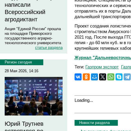
написали
технологических и сервисн
отправлять их в порты Даль
Всероссийский
дальнейшей транспортиров
агродиктант
Проект создания логистиче
Акция "Единой России" прошла
строительством Амурского 
на площадке Приморского
2021 год. После выхода ГП
государственного аграрно-
гелия - до 60 млн куб. м в г
технологического университета
статьи раздела
крупнейших гелиевых хабов
Журнал "Дальневосточный
Регион сегодня
Теги:
Газпром экспорт
Газп
28 Мая 2026, 14:16
Loading...
Новости раздела
Юрий Трутнев