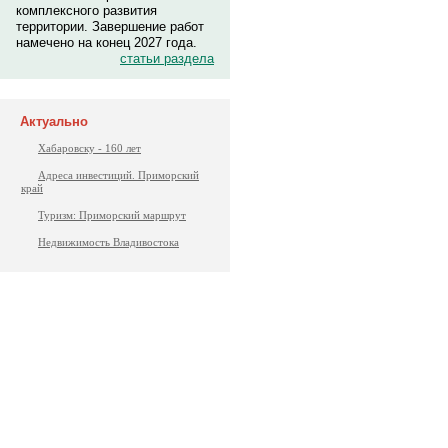
комплексного развития
территории. Завершение работ
намечено на конец 2027 года.
статьи раздела
Актуально
Хабаровску - 160 лет
Адреса инвестиций. Приморский
край
Туризм: Приморский маршрут
Недвижимость Владивостока