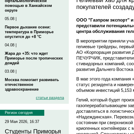
офтальмологической
покупателей создад
помощью в Ханкайском
округе
05.08 |
ООО "Газпром экспорт" и
представили потенциальн
Первое дыхание осени:
центра обслуживания гели
температура в Приморье
опустится до +8 °C
В мероприятии приняли уч
04.08 |
гелиевые трейдеры, первый
АО «Корпорация развития 
Жара до +35: что ждет
ПЕЧУРЧИК, представители п
Приморье после тропических
дождей
стивидорных компаний, со
развития Дальнего Востока
03.08 |
В мае этого года компания 
Москва помогает развивать
статус резидента и намере
отечественное
здравоохранение
объемом инвестиций 5,153
статьи раздела
Гелий, который будет прои
газоперерабатывающем заво
доставляться в логистичес
Регион сегодня
«Надеждинская». Перевозка
29 Мая 2026, 16:37
состоянии при сверхнизкой
криогенных контейнерах с 
Студенты Приморья
изоляцией. Специалисты ц