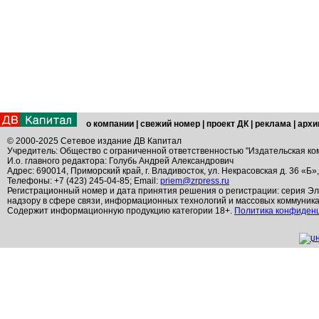
о компании
|
свежий номер
|
проект ДК
|
реклама
|
архи
© 2000-2025 Сетевое издание ДВ Капитал
Учредитель: Общество с ограниченной ответственностью "Издательская ко
И.о. главного редактора: Голубь Андрей Александрович
Адрес: 690014, Приморский край, г. Владивосток, ул. Некрасовская д. 36 «Б»
Телефоны: +7 (423) 245-04-85; Email:
priem@zrpress.ru
Регистрационный номер и дата принятия решения о регистрации: серия Эл
надзору в сфере связи, информационных технологий и массовых коммуник
Содержит информационную продукцию категории 18+.
Политика конфиден