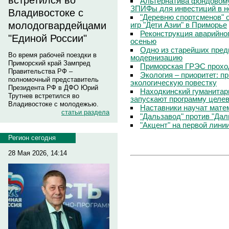
встретился во
Альтернатива фондовому
ЗПИФы для инвестиций в 
Владивостоке с
"Деревню спортсменов" 
молодогвардейцами
игр "Дети Азии" в Приморье
Реконструкция аварийно
"Единой России"
осенью
Одно из старейших пред
Во время рабочей поездки в
модернизацию
Приморский край Зампред
Приморская ГРЭС прохо
Правительства РФ –
Экология – приоритет: п
полномочный представитель
экологическую повестку
Президента РФ в ДФО Юрий
Находкинский гуманитар
Трутнев встретился во
запускают программу целев
Владивостоке с молодежью.
Наставники научат мате
статьи раздела
"Дальзавод" против "Да
"Акцент" на первой лини
Регион сегодня
28 Мая 2026, 14:14