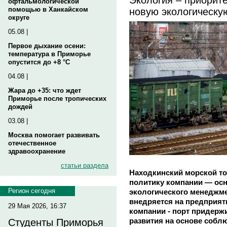
офтальмологической
новую экологическу
помощью в Ханкайском
округе
05.08 |
Первое дыхание осени:
температура в Приморье
опустится до +8 °C
04.08 |
Жара до +35: что ждет
Приморье после тропических
дождей
03.08 |
Москва помогает развивать
отечественное
здравоохранение
статьи раздела
Находкинский морской т
политику компании — ос
Регион сегодня
экологического менеджме
внедряется на предприят
29 Мая 2026, 16:37
компании - порт придерж
развития на основе собл
Студенты Приморья