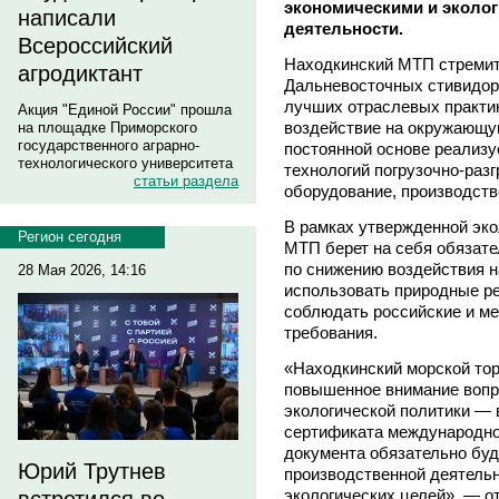
экономическими и эколог
написали
деятельности.
Всероссийский
Находкинский МТП стремит
агродиктант
Дальневосточных стивидор
лучших отраслевых практик
Акция "Единой России" прошла
воздействие на окружающую
на площадке Приморского
государственного аграрно-
постоянной основе реализ
технологического университета
технологий погрузочно-раз
статьи раздела
оборудование, производст
В рамках утвержденной эко
Регион сегодня
МТП берет на себя обязат
по снижению воздействия 
28 Мая 2026, 14:16
использовать природные ре
соблюдать российские и м
требования.
«Находкинский морской тор
повышенное внимание вопр
экологической политики — 
сертификата международно
документа обязательно буд
Юрий Трутнев
производственной деятельн
экологических целей», — о