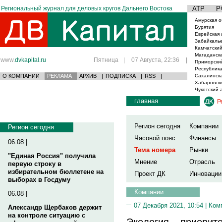
Региональный журнал для деловых кругов Дальнего Востока
АТР
Р
Амурская о
Бурятия
Еврейская 
Забайкаль
Камчатский
Магаданска
www.
dvkapital.ru
Пятница
|
07 Августа, 22:36
|
Приморски
Республика
О КОМПАНИИ
РЕКЛАМА
АРХИВ
|
ПОДПИСКА
|
RSS
|
Сахалинска
Хабаровски
Чукотский 
главная
Р
Регион сегодня
Компании
Регион сегодня
Часовой пояс
Финансы
06.08 |
Тема номера
Рынки
"Единая Россия" получила
Мнение
Отрасль
первую строку в
избирательном бюллетене на
Проект ДК
Инновации
выборах в Госдуму
Компании
06.08 |
07 Декабря 2021, 10:54 |
Ком
Александр Щербаков держит
на контроле ситуацию с
Экология – приорите