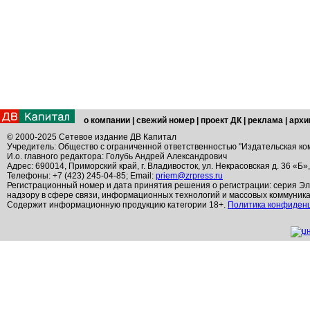
о компании
|
свежий номер
|
проект ДК
|
реклама
|
архи
© 2000-2025 Сетевое издание ДВ Капитал
Учредитель: Общество с ограниченной ответственностью "Издательская ко
И.о. главного редактора: Голубь Андрей Александрович
Адрес: 690014, Приморский край, г. Владивосток, ул. Некрасовская д. 36 «Б»
Телефоны: +7 (423) 245-04-85; Email:
priem@zrpress.ru
Регистрационный номер и дата принятия решения о регистрации: серия Эл
надзору в сфере связи, информационных технологий и массовых коммуник
Содержит информационную продукцию категории 18+.
Политика конфиден