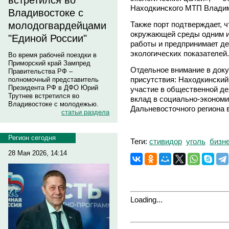
встретился во
Находкинского МТП Владим
Владивостоке с
Также порт подтверждает, 
молодогвардейцами
окружающей среды одним и
"Единой России"
работы и предпринимает д
экологических показателей.
Во время рабочей поездки в
Приморский край Зампред
Отдельное внимание в доку
Правительства РФ –
присутствия: Находкински
полномочный представитель
Президента РФ в ДФО Юрий
участие в общественной де
Трутнев встретился во
вклад в социально-экономич
Владивостоке с молодежью.
Дальневосточного региона 
статьи раздела
Регион сегодня
Теги:
стивидор
уголь
бизн
28 Мая 2026, 14:14
Loading...