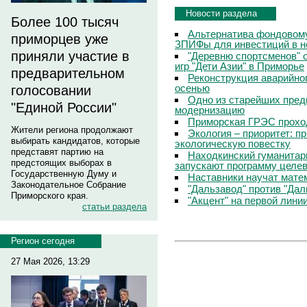
Новости раздела
Более 100 тысяч
Альтернатива фондовому
приморцев уже
ЗПИФы для инвестиций в 
приняли участие в
"Деревню спортсменов" 
игр "Дети Азии" в Приморье
предварительном
Реконструкция аварийно
осенью
голосовании
Одно из старейших пред
"Единой России"
модернизацию
Приморская ГРЭС прохо
Жители региона продолжают
Экология – приоритет: п
выбирать кандидатов, которые
экологическую повестку
представят партию на
Находкинский гуманитар
предстоящих выборах в
запускают программу целев
Государственную Думу и
Наставники научат мате
Законодательное Собрание
"Дальзавод" против "Да
Приморского края.
"Акцент" на первой лини
статьи раздела
Регион сегодня
27 Мая 2026, 13:29