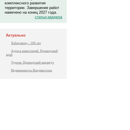
комплексного развития
территории. Завершение работ
намечено на конец 2027 года.
статьи раздела
Актуально
Хабаровску - 160 лет
Адреса инвестиций. Приморский
край
Туризм: Приморский маршрут
Недвижимость Владивостока