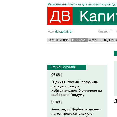
Региональный журнал для деловых кругов Дал
www.
dvkapital.ru
Четверг
|
О КОМПАНИИ
РЕКЛАМА
АРХИВ
|
ПОДПИСК
Регион сегодня
06.08 |
"Единая Россия" получила
первую строку в
избирательном бюллетене на
выборах в Госдуму
Д
06.08 |
Александр Щербаков держит
на контроле ситуацию с