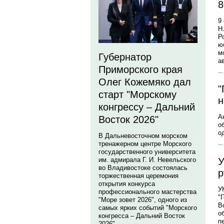
8
9
Н
Р
ю
м
Губернатор
а
Приморского края
Олег Кожемяко дал
"
старт "Морскому
н
конгрессу – Дальний
А
Восток 2026"
о
о
В Дальневосточном морском
тренажерном центре Морского
государственного университета
У
им. адмирала Г. И. Невельского
во Владивостоке состоялась
р
торжественная церемония
открытия конкурса
У
профессионального мастерства
"
"Море зовет 2026", одного из
В
самых ярких событий "Морского
о
конгресса – Дальний Восток
п
2026".