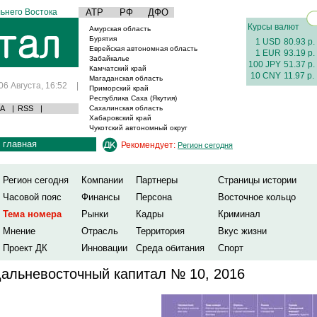
ьнего Востока
АТР
РФ
ДФО
Курсы валют
Амурская область
Бурятия
1 USD
80.93 р.
Еврейская автономная область
1 EUR
93.19 р.
Забайкалье
100 JPY
51.37 р.
Камчатский край
10 CNY
11.97 р.
Магаданская область
06 Августа, 16:52
|
Приморский край
Республика Саха (Якутия)
А
|
RSS
|
Сахалинская область
Хабаровский край
Чукотский автономный округ
главная
Рекомендует:
Регион сегодня
Регион сегодня
Компании
Партнеры
Страницы истории
Часовой пояс
Финансы
Персона
Восточное кольцо
Тема номера
Рынки
Кадры
Криминал
Мнение
Отрасль
Территория
Вкус жизни
Проект ДК
Инновации
Среда обитания
Спорт
альневосточный капитал № 10, 2016