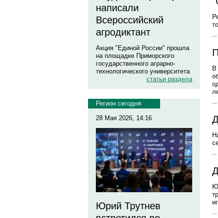
"
написали
Р
Всероссийский
т
агродиктант
Акция "Единой России" прошла
П
на площадке Приморского
государственного аграрно-
В
технологического университета
о
статьи раздела
о
ле
Регион сегодня
Д
28 Мая 2026, 14:16
Н
с
Д
Ю
т
и
Юрий Трутнев