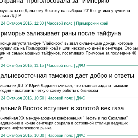
Окраина" проголосовала за "Империю"
езультаты по Дальнему Востоку на выборах-2016 ощутимо улучшила
олько ЛДПР
24 Октября 2016, 11:30 |
Часовой пояс
|
Приморский край
риморье зализывает раны после тайфуна
 конце августа тайфун "Лайонрок" вызвал сильнейшие дожди, которые
брушились на Приморский край и шли несколько дней в сентябре. Это б
дин из самых мощных тайфунов, посетивших Приморье за последние 40
т.
24 Октября 2016, 11:15 |
Часовой пояс
|
ДФО
альневосточная таможня дает добро и ответы
ачальник ДВТУ Юрий Ладыгин считает, что главная задача таможни
егодня - выстроить четкую схему работы с бизнесом
24 Октября 2016, 10:50 |
Часовой пояс
|
ДФО
альний Восток вступает в золотой век газа
билейная XX международная конференция "Нефть и газ Сахалина"
радиционно в конце сентября собрала в островной столице ведущих
гроков нефтегазового рынка.
24 Октября 2016, 10:30 |
Часовой пояс
|
ДФО