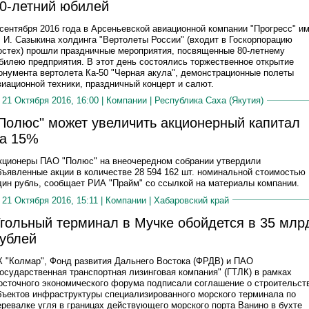
0-летний юбилей
 сентября 2016 года в Арсеньевской авиационной компании "Прогресс" им
. И. Сазыкина холдинга "Вертолеты России" (входит в Госкорпорацию
остех) прошли праздничные мероприятия, посвященные 80-летнему
билею предприятия. В этот день состоялись торжественное открытие
онумента вертолета Ка-50 "Черная акула", демонстрационные полеты
виационной техники, праздничный концерт и салют.
21 Октября 2016, 16:00 |
Компании
|
Республика Саха (Якутия)
Полюс" может увеличить акционерный капитал
а 15%
кционеры ПАО "Полюс" на внеочередном собрании утвердили
бъявленные акции в количестве 28 594 162 шт. номинальной стоимостью
дин рубль, сообщает РИА "Прайм" со ссылкой на материалы компании.
21 Октября 2016, 15:11 |
Компании
|
Хабаровский край
гольный терминал в Мучке обойдется в 35 млр
ублей
К "Колмар", Фонд развития Дальнего Востока (ФРДВ) и ПАО
Государственная транспортная лизинговая компания" (ГТЛК) в рамках
осточного экономического форума подписали соглашение о строительст
бъектов инфраструктуры специализированного морского терминала по
еревалке угля в границах действующего морского порта Ванино в бухте