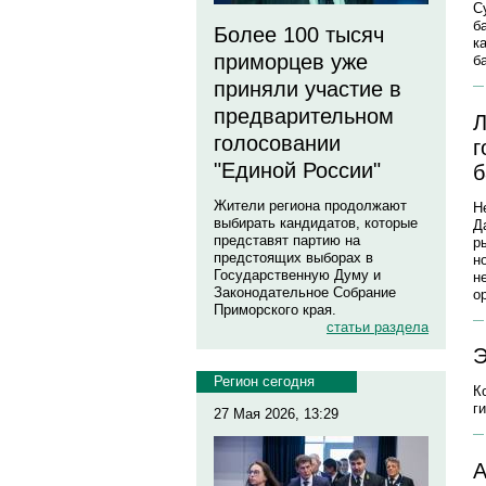
С
б
Более 100 тысяч
к
приморцев уже
б
приняли участие в
предварительном
Л
голосовании
г
"Единой России"
б
Жители региона продолжают
Н
выбирать кандидатов, которые
Д
представят партию на
р
предстоящих выборах в
н
Государственную Думу и
н
Законодательное Собрание
о
Приморского края.
статьи раздела
Э
Регион сегодня
К
г
27 Мая 2026, 13:29
А