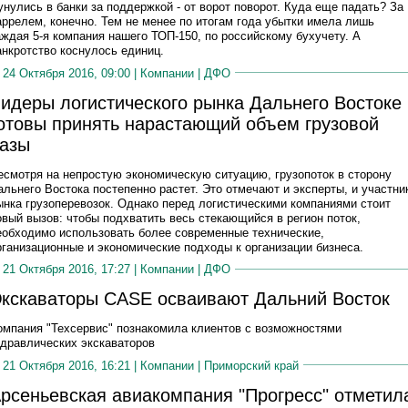
унулись в банки за поддержкой - от ворот поворот. Куда еще падать? За
аррелем, конечно. Тем не менее по итогам года убытки имела лишь
аждая 5-я компания нашего ТОП-150, по российскому бухучету. А
анкротство коснулось единиц.
24 Октября 2016, 09:00 |
Компании
|
ДФО
идеры логистического рынка Дальнего Востоке
отовы принять нарастающий объем грузовой
азы
есмотря на непростую экономическую ситуацию, грузопоток в сторону
альнего Востока постепенно растет. Это отмечают и эксперты, и участни
ынка грузоперевозок. Однако перед логистическими компаниями стоит
овый вызов: чтобы подхватить весь стекающийся в регион поток,
еобходимо использовать более современные технические,
рганизационные и экономические подходы к организации бизнеса.
21 Октября 2016, 17:27 |
Компании
|
ДФО
кскаваторы CASE осваивают Дальний Восток
омпания "Техсервис" познакомила клиентов с возможностями
идравлических экскаваторов
21 Октября 2016, 16:21 |
Компании
|
Приморский край
рсеньевская авиакомпания "Прогресс" отметил