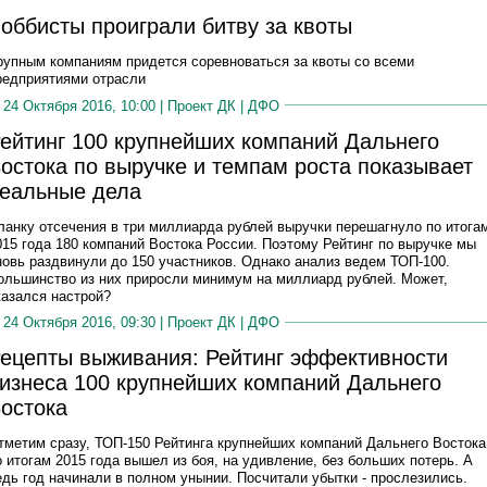
оббисты проиграли битву за квоты
рупным компаниям придется соревноваться за квоты со всеми
редприятиями отрасли
24 Октября 2016, 10:00 |
Проект ДК
|
ДФО
ейтинг 100 крупнейших компаний Дальнего
остока по выручке и темпам роста показывает
еальные дела
ланку отсечения в три миллиарда рублей выручки перешагнуло по итога
015 года 180 компаний Востока России. Поэтому Рейтинг по выручке мы
новь раздвинули до 150 участников. Однако анализ ведем ТОП-100.
ольшинство из них приросли минимум на миллиард рублей. Может,
казался настрой?
24 Октября 2016, 09:30 |
Проект ДК
|
ДФО
ецепты выживания: Рейтинг эффективности
изнеса 100 крупнейших компаний Дальнего
остока
тметим сразу, ТОП-150 Рейтинга крупнейших компаний Дальнего Востока
о итогам 2015 года вышел из боя, на удивление, без больших потерь. А
едь год начинали в полном унынии. Посчитали убытки - прослезились.