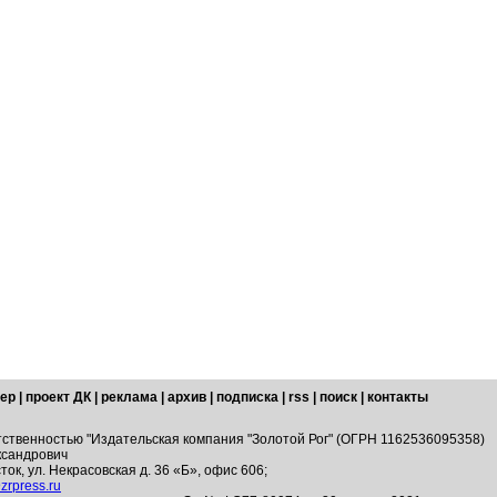
ер
|
проект ДК
|
реклама
|
архив
|
подписка
|
rss
|
поиск
|
контакты
тственностью "Издательская компания "Золотой Рог" (ОГРН 1162536095358)
ксандрович
ток, ул. Некрасовская д. 36 «Б», офис 606;
zrpress.ru