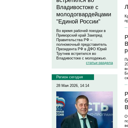
встретился во
Л
Владивостоке с
молодогвардейцами
К
"Единой России"
п
Во время рабочей поездки в
Приморский край Зампред
Р
Правительства РФ –
В
полномочный представитель
Президента РФ в ДФО Юрий
р
Трутнев встретился во
Владивостоке с молодежью.
П
статьи раздела
2
в
Б
Регион сегодня
с
28 Мая 2026, 14:14
Р
б
В
О
п
в