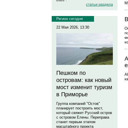
М
статьи раздела
В
Регион сегодня
22 Мая 2026, 13:30
О
п
м
к
А
е
Пешком по
А
к
островам: как новый
мост изменит туризм
в Приморье
Группа компаний "Остов"
планирует построить мост,
который свяжет Русский остров
с островом Елены. Переправа
станет первым этапом
масштабного проекта