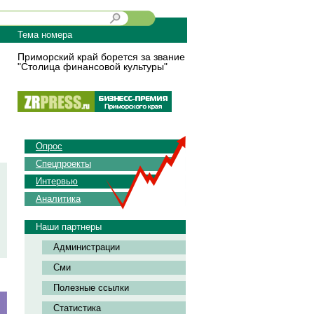
Тема номера
Приморский край борется за звание
"Столица финансовой культуры"
Опрос
Спецпроекты
Интервью
Аналитика
Наши партнеры
Администрации
Сми
Полезные ссылки
Статистика