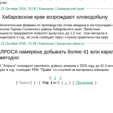
учке.
21 Октября 2016, 15:00 |
Компании
|
Хабаровский край
 Хабаровском крае возрождают оловодобычу
богатительная фабрика по производству олова введена в эксплуатацию 
оселке Горном Солнечного района Хабаровского края. Проектные
ощности предприятия позволят выпускать до 1,5 тыс. тонн металла в
онцентрате в год, об этом сообщает пресс-служба правительства края.
21 Октября 2016, 14:09 |
Компании
|
Амурская область
ЛРОСА намерена добывать более 41 млн кара
жегодно
К "Алроса" планирует увеличить добычу алмазов к 2019 году до 41,5 мл
арат в год, сообщает РИА "Прайм" со ссылкой на материалы компании.
1
2
3
[
Первая
]
[
<
]
Стр. 1
из 3
[
>
]
[
Последняя
]