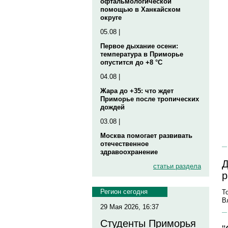
офтальмологической
помощью в Ханкайском
округе
05.08 |
Первое дыхание осени:
температура в Приморье
опустится до +8 °C
04.08 |
Жара до +35: что ждет
Приморье после тропических
дождей
03.08 |
Москва помогает развивать
отечественное
здравоохранение
Д
статьи раздела
р
Регион сегодня
Т
В
29 Мая 2026, 16:37
Студенты Приморья