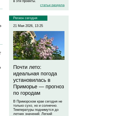
в эти проекты.
статьи раздела
Регион сегодня
в
21 Мая 2026, 13:25
т
Почти лето:
н
идеальная погода
установилась в
Приморье — прогноз
по городам
В Приморском крае сегодня не
только сухо, но и солнечно.
Температуры поднимутся до
летних значений. Легкий