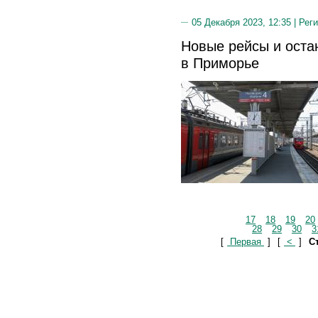
05 Декабря 2023, 12:35 |
Реги
Новые рейсы и остан
в Приморье
17
18
19
20
28
29
30
3
[
Первая
]
[
<
]
Ст