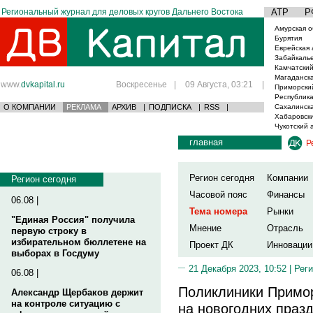
Региональный журнал для деловых кругов Дальнего Востока
АТР
Р
Амурская о
Бурятия
Еврейская 
Забайкаль
Камчатский
Магаданска
www.
dvkapital.ru
Воскресенье
|
09 Августа, 03:21
|
Приморски
Республика
О КОМПАНИИ
РЕКЛАМА
АРХИВ
|
ПОДПИСКА
|
RSS
|
Сахалинска
Хабаровски
Чукотский 
главная
Р
Регион сегодня
Компании
Регион сегодня
Часовой пояс
Финансы
06.08 |
Тема номера
Рынки
"Единая Россия" получила
Мнение
Отрасль
первую строку в
избирательном бюллетене на
Проект ДК
Инновации
выборах в Госдуму
21 Декабря 2023, 10:52 |
Реги
06.08 |
Поликлиники Примор
Александр Щербаков держит
на контроле ситуацию с
на новогодних пра