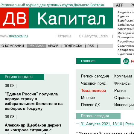
Региональный журнал для деловых кругов Дальнего Востока
АТР
Р
Амурская о
Бурятия
Еврейская 
Забайкаль
Камчатский
Магаданска
www.
dvkapital.ru
Пятница
|
07 Августа, 15:09
|
Приморски
Республика
О КОМПАНИИ
РЕКЛАМА
АРХИВ
|
ПОДПИСКА
|
RSS
|
Сахалинска
Хабаровски
Чукотский 
главная
Р
Регион сегодня
Компании
Регион сегодня
Часовой пояс
Финансы
06.08 |
Тема номера
Рынки
"Единая Россия" получила
Мнение
Отрасль
первую строку в
избирательном бюллетене на
Проект ДК
Инновации
выборах в Госдуму
Регион сегодня
06.08 |
31 Августа 2021, 13:10 |
Реги
Александр Щербаков держит
на контроле ситуацию с
"Земский доктор и 