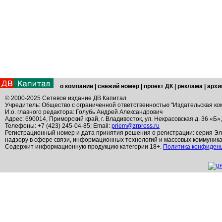
о компании
|
свежий номер
|
проект ДК
|
реклама
|
архи
© 2000-2025 Сетевое издание ДВ Капитал
Учредитель: Общество с ограниченной ответственностью "Издательская ко
И.о. главного редактора: Голубь Андрей Александрович
Адрес: 690014, Приморский край, г. Владивосток, ул. Некрасовская д. 36 «Б»
Телефоны: +7 (423) 245-04-85; Email:
priem@zrpress.ru
Регистрационный номер и дата принятия решения о регистрации: серия Эл
надзору в сфере связи, информационных технологий и массовых коммуник
Содержит информационную продукцию категории 18+.
Политика конфиден