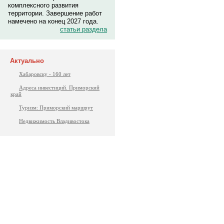
комплексного развития
территории. Завершение работ
намечено на конец 2027 года.
статьи раздела
Актуально
Хабаровску - 160 лет
Адреса инвестиций. Приморский
край
Туризм: Приморский маршрут
Недвижимость Владивостока