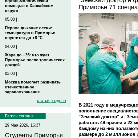
офтальмологической
Приморье 71 специа
помощью в Ханкайском
округе
05.08 |
Первое дыхание осени:
температура в Приморье
опустится до +8 °C
04.08 |
Жара до +35: что ждет
Приморье после тропических
дождей
03.08 |
Москва помогает развивать
отечественное
здравоохранение
статьи раздела
В 2021 году в медучрежд
пополнение специалисто
Регион сегодня
"Земский доктор" и "Зем
работать 49 врачей и 22 
29 Мая 2026, 16:37
Каждому из них полагаю
размере до 2 миллионов 
Студенты Приморья