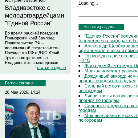
встретился во
Loading...
Владивостоке с
молодогвардейцами
"Единой России"
Новости раздела
Во время рабочей поездки в
"Единая Россия" получи
Приморский край Зампред
бюллетене на выборах в Г
Правительства РФ –
Александр Щербаков дер
полномочный представитель
офтальмологической помощ
Президента РФ в ДФО Юрий
Первое дыхание осени: 
Трутнев встретился во
+8 °C
Владивостоке с молодежью.
Жара до +35: что ждет 
статьи раздела
Москва помогает развив
Дождливый аккорд: чем 
прогноз погоды по городам
Регион сегодня
Сильный ветер и грозы: 
по городам
28 Мая 2026, 14:14
Ливни, грозы и порывист
прогноз по городам
Сильные дожди накроют 
городам
Мощные ливни и грозы: 
по городам