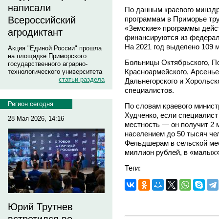
написали
По данным краевого минздр
программам в Приморье тр
Всероссийский
«Земские» программы дейст
агродиктант
финансируются из федераль
На 2021 год выделено 109 
Акция "Единой России" прошла
на площадке Приморского
Больницы Октябрьского, По
государственного аграрно-
Красноармейского, Арсеньев
технологического университета
статьи раздела
Дальнегорского и Хорольск
специалистов.
Регион сегодня
По словам краевого минист
Худченко, если специалист
28 Мая 2026, 14:16
местность — он получит 2 м
населением до 50 тысяч че
Фельдшерам в сельской ме
миллион рублей, в «малых»
Теги:
Юрий Трутнев