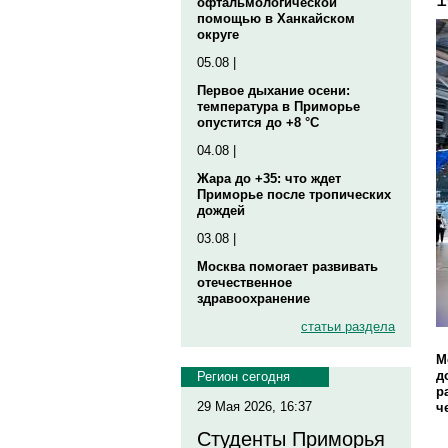
офтальмологической
помощью в Ханкайском
округе
05.08 |
Первое дыхание осени:
температура в Приморье
опустится до +8 °C
04.08 |
Жара до +35: что ждет
Приморье после тропических
дождей
03.08 |
Москва помогает развивать
отечественное
здравоохранение
статьи раздела
М
д
Регион сегодня
р
29 Мая 2026, 16:37
ч
Студенты Приморья