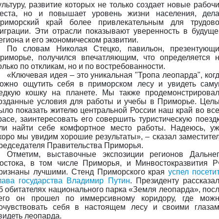
ультуру, развитие которых не только создает новые рабоч
еста, но и повышает уровень жизни населения, дел
риморский край более привлекательным для трудов
играции. Эти отрасли показывают уверенность в будущ
егиона и его экономическом развитии.
По словам Николая Стецко, павильон, презентующ
риморье, получился впечатляющим, что определяется 
олько по откликам, но и по востребованности.
«Ключевая идея – это уникальная "Тропа леопарда", ког
ожно ощутить себя в приморском лесу и увидеть сам
едкую кошку на планете. Мы также продемонстрирова
озданные условия для работы и учебы в Приморье. Цел
ыло показать жителю центральной России наш край во вс
расе, заинтересовать его совершить туристическую поезд
ли найти себе комфортное место работы. Надеюсь, у
коро мы увидим хорошие результаты», – сказал заместите
редседателя Правительства Приморья.
Отметим, выставочные экспозиции регионов Дальне
остока, в том числе Приморья, и Минвостокразвития 
ризнаны лучшими. Стенд Приморского края
успел посети
лава государства Владимир Путин
. Президенту рассказа
б обитателях национального парка «Земля леопарда», пос
его он прошел по иммерсивному коридору, где мож
очувствовать себя в настоящем лесу и своими глаза
видеть леопарда.