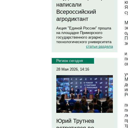
ю
написали
Я
Всероссийский
с
агродиктант
М
э
Акция "Единой России" прошла
о
на площадке Приморского
государственного аграрно-
П
технологического университета
з
статьи раздела
и
п
Регион сегодня
о
28 Мая 2026, 14:16
у
М
д
и
Р
п
п
л
Юрий Трутнев
п
т