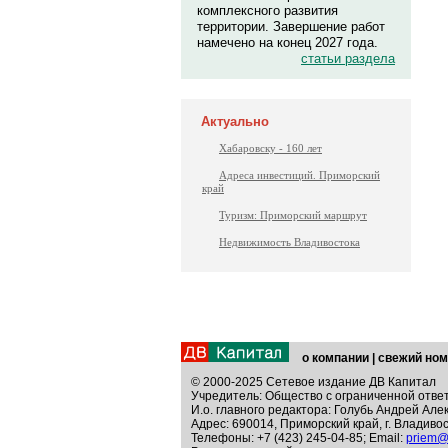
комплексного развития
территории. Завершение работ
намечено на конец 2027 года.
статьи раздела
Актуально
Хабаровску - 160 лет
Адреса инвестиций. Приморский
край
Туризм: Приморский маршрут
Недвижимость Владивостока
о компании
|
свежий ном
© 2000-2025 Сетевое издание ДВ Капитал
Учредитель: Общество с ограниченной отве
И.о. главного редактора: Голубь Андрей Але
Адрес: 690014, Приморский край, г. Владивос
Телефоны: +7 (423) 245-04-85; Email:
priem@