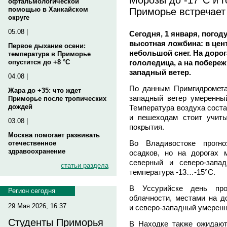
офтальмологической
Приморье встречает
помощью в Ханкайском
округе
05.08 |
Сегодня, 1 января, погод
высотная ложбина: в цен
Первое дыхание осени:
небольшой снег. На дорог
температура в Приморье
гололедица, а на побереж
опустится до +8 °C
западный ветер.
04.08 |
По данным Примгидромета
Жара до +35: что ждет
западный ветер умеренны
Приморье после тропических
дождей
Температура воздуха соста
и пешеходам стоит учиты
03.08 |
покрытия.​
Москва помогает развивать
Во Владивостоке прогн
отечественное
здравоохранение
осадков, но на дорогах 
северный и северо‑запа
статьи раздела
температура -13…-15°С.​
В Уссурийске день пр
Регион сегодня
облачности, местами на д
29 Мая 2026, 16:37
и северо‑западный умеренн
Студенты Приморья
В Находке также ожидают