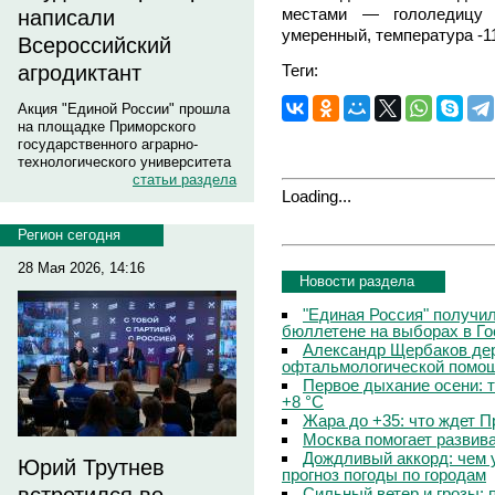
местами — гололедицу н
написали
умеренный, температура -1
Всероссийский
Теги:
агродиктант
Акция "Единой России" прошла
на площадке Приморского
государственного аграрно-
технологического университета
статьи раздела
Loading...
Регион сегодня
28 Мая 2026, 14:16
Новости раздела
"Единая Россия" получи
бюллетене на выборах в Г
Александр Щербаков дер
офтальмологической помощ
Первое дыхание осени: 
+8 °C
Жара до +35: что ждет 
Москва помогает развив
Дождливый аккорд: чем 
Юрий Трутнев
прогноз погоды по городам
Сильный ветер и грозы: 