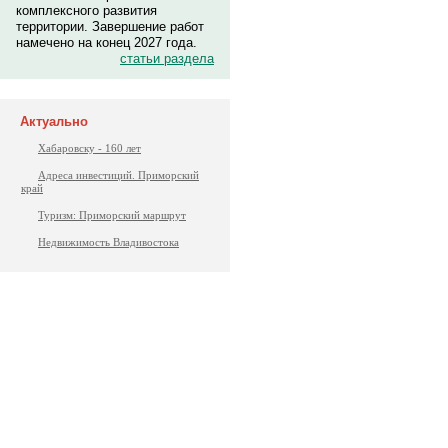
комплексного развития
территории. Завершение работ
намечено на конец 2027 года.
статьи раздела
Актуально
Хабаровску - 160 лет
Адреса инвестиций. Приморский
край
Туризм: Приморский маршрут
Недвижимость Владивостока