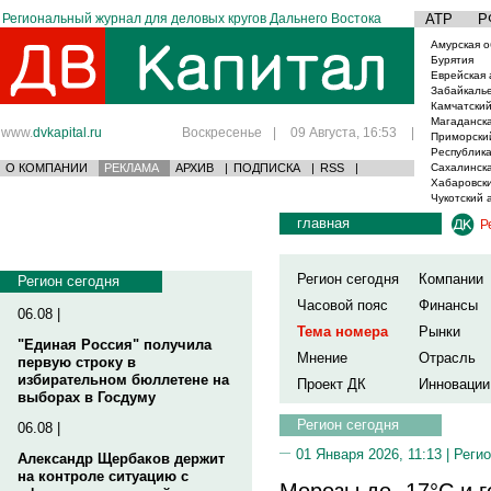
Региональный журнал для деловых кругов Дальнего Востока
АТР
Р
Амурская о
Бурятия
Еврейская 
Забайкаль
Камчатский
Магаданска
www.
dvkapital.ru
Воскресенье
|
09 Августа, 16:53
|
Приморски
Республика
О КОМПАНИИ
РЕКЛАМА
АРХИВ
|
ПОДПИСКА
|
RSS
|
Сахалинска
Хабаровски
Чукотский 
главная
Р
Регион сегодня
Компании
Регион сегодня
Часовой пояс
Финансы
06.08 |
Тема номера
Рынки
"Единая Россия" получила
Мнение
Отрасль
первую строку в
избирательном бюллетене на
Проект ДК
Инновации
выборах в Госдуму
Регион сегодня
06.08 |
01 Января 2026, 11:13 |
Регио
Александр Щербаков держит
на контроле ситуацию с
Морозы до -17°С и г