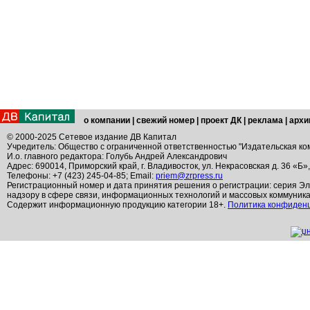
о компании
|
свежий номер
|
проект ДК
|
реклама
|
архи
© 2000-2025 Сетевое издание ДВ Капитал
Учредитель: Общество с ограниченной ответственностью "Издательская ко
И.о. главного редактора: Голубь Андрей Александрович
Адрес: 690014, Приморский край, г. Владивосток, ул. Некрасовская д. 36 «Б»
Телефоны: +7 (423) 245-04-85; Email:
priem@zrpress.ru
Регистрационный номер и дата принятия решения о регистрации: серия Эл
надзору в сфере связи, информационных технологий и массовых коммуник
Содержит информационную продукцию категории 18+.
Политика конфиден