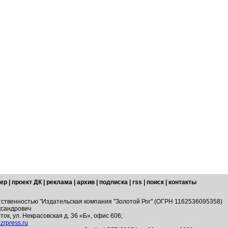
ер
|
проект ДК
|
реклама
|
архив
|
подписка
|
rss
|
поиск
|
контакты
тственностью "Издательская компания "Золотой Рог" (ОГРН 1162536095358)
ксандрович
ток, ул. Некрасовская д. 36 «Б», офис 606;
zrpress.ru