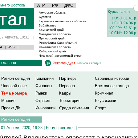
ьнего Востока
АТР
РФ
ДФО
Курсы валют
Амурская область
Бурятия
1 USD
81.41 р.
Еврейская автономная область
1 EUR
94.06 р.
Забайкалье
100 JPY
51.61 р.
Камчатский край
10 CNY
12.06 р.
Магаданская область
07 Августа, 10:31
|
Приморский край
Республика Саха (Якутия)
А
|
RSS
|
Сахалинская область
Хабаровский край
Чукотский автономный округ
главная
Рекомендует:
Регион сегодня
Регион сегодня
Компании
Партнеры
Страницы истории
Часовой пояс
Финансы
Персона
Восточное кольцо
Тема номера
Рынки
Кадры
Криминал
Мнение
Отрасль
Территория
Вкус жизни
Проект ДК
Инновации
Среда обитания
Спорт
Регион сегодня
01 Апреля 2020, 16:28 |
Регион сегодня
|
ителей Владивостока оповестят о коронавирус