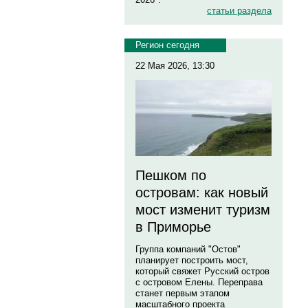
статьи раздела
Регион сегодня
22 Мая 2026, 13:30
Пешком по
островам: как новый
мост изменит туризм
в Приморье
Группа компаний "Остов"
планирует построить мост,
который свяжет Русский остров
с островом Елены. Переправа
станет первым этапом
масштабного проекта