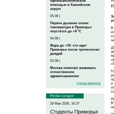
офтальмологической
п
помощью в Ханкайском
округе
05.08 |
З
у
Первое дыхание осени:
температура в Приморье
В
опустится до +8 °C
о
с
04.08 |
н
Жара до +35: что ждет
Д
Приморье после тропических
а
дождей
б
т
03.08 |
«
Москва помогает развивать
Г
отечественное
р
здравоохранение
п
статьи раздела
и
о
с
Регион сегодня
Н
В
29 Мая 2026, 16:37
н
Студенты Приморья