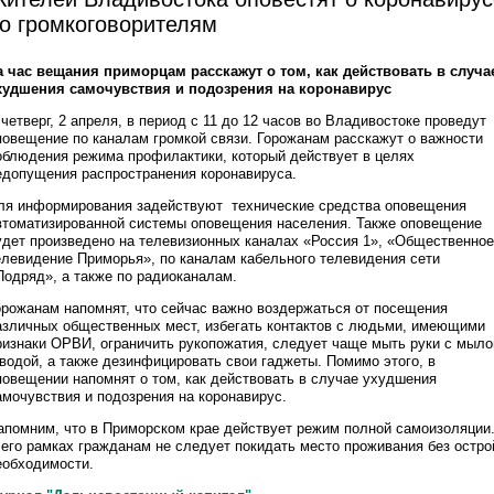
о громкоговорителям
а час вещания приморцам расскажут о том, как действовать в случа
худшения самочувствия и подозрения на коронавирус
 четверг, 2 апреля, в период с 11 до 12 часов во Владивостоке проведут
повещение по каналам громкой связи. Горожанам расскажут о важности
облюдения режима профилактики, который действует в целях
едопущения распространения коронавируса.
ля информирования задействуют технические средства оповещения
втоматизированной системы оповещения населения. Также оповещение
удет произведено на телевизионных каналах «Россия 1», «Общественное
елевидение Приморья», по каналам кабельного телевидения сети
Подряд», а также по радиоканалам.
орожанам напомнят, что сейчас важно воздержаться от посещения
азличных общественных мест, избегать контактов с людьми, имеющими
ризнаки ОРВИ, ограничить рукопожатия, следует чаще мыть руки с мыл
 водой, а также дезинфицировать свои гаджеты. Помимо этого, в
повещении напомнят о том, как действовать в случае ухудшения
амочувствия и подозрения на коронавирус.
апомним, что в Приморском крае действует режим полной самоизоляции
 его рамках гражданам не следует покидать место проживания без остро
еобходимости.