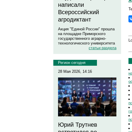
Ж
написали
Т
Всероссийский
агродиктант
Акция "Единой России" прошла
на площадке Приморского
государственного аграрно-
Lo
технологического университета
статьи раздела
Регион сегодня
28 Мая 2026, 14:16
н
о
п
г
п
Юрий Трутнев