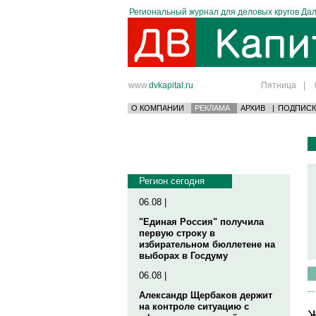
Региональный журнал для деловых кругов Дал
www.
dvkapital.ru
Пятница
|
О КОМПАНИИ
РЕКЛАМА
АРХИВ
|
ПОДПИСК
Регион сегодня
06.08 |
"Единая Россия" получила
первую строку в
избирательном бюллетене на
выборах в Госдуму
06.08 |
Александр Щербаков держит
на контроле ситуацию с
Ж