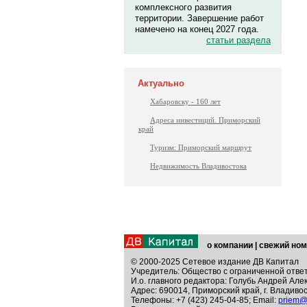
комплексного развития
территории. Завершение работ
намечено на конец 2027 года.
статьи раздела
Актуально
Хабаровску - 160 лет
Адреса инвестиций. Приморский
край
Туризм: Приморский маршрут
Недвижимость Владивостока
о компании
|
свежий ном
© 2000-2025 Сетевое издание ДВ Капитал
Учредитель: Общество с ограниченной отве
И.о. главного редактора: Голубь Андрей Але
Адрес: 690014, Приморский край, г. Владивос
Телефоны: +7 (423) 245-04-85; Email:
priem@