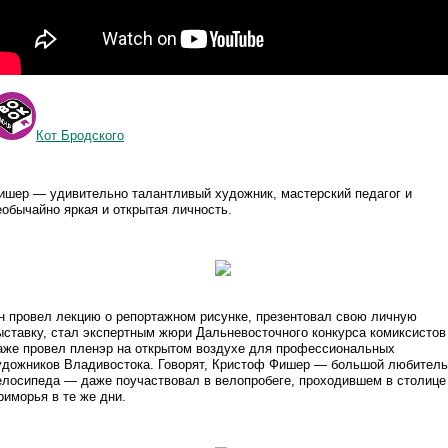
Кот Бродского
ишер — удивительно талантливый художник, мастерский педагог и
еобычайно яркая и открытая личность.
н провел лекцию о репортажном рисунке, презентовал свою личную
ыставку, стал экспертным жюри Дальневосточного конкурса комиксистов
аже провел пленэр на открытом воздухе для профессиональных
удожников Владивостока. Говорят, Кристоф Фишер — большой любитель
елосипеда — даже поучаствовал в велопробеге, проходившем в столице
риморья в те же дни.