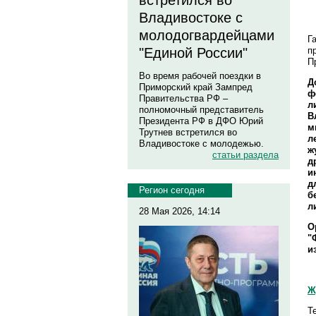
встретился во
Владивостоке с
молодогвардейцами
Г
п
"Единой России"
П
Во время рабочей поездки в
Д
Приморский край Зампред
ф
Правительства РФ –
л
полномочный представитель
В
Президента РФ в ДФО Юрий
м
Трутнев встретился во
л
Владивостоке с молодежью.
ж
статьи раздела
д
и
д
Регион сегодня
б
л
28 Мая 2026, 14:14
О
"
и
Ж
Т