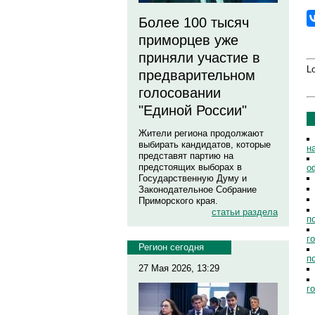
Более 100 тысяч
приморцев уже
приняли участие в
Lo
предварительном
голосовании
"Единой России"
Жители региона продолжают
выбирать кандидатов, которые
н
представят партию на
предстоящих выборах в
о
Государственную Думу и
Законодательное Собрание
Приморского края.
статьи раздела
п
г
Регион сегодня
п
27 Мая 2026, 13:29
г