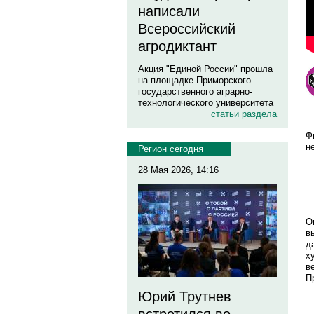
написали
Всероссийский
агродиктант
Акция "Единой России" прошла
на площадке Приморского
государственного аграрно-
технологического университета
статьи раздела
Ф
н
Регион сегодня
28 Мая 2026, 14:16
О
в
д
х
в
П
Юрий Трутнев