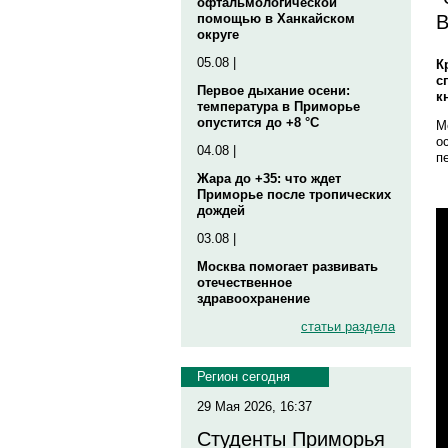
офтальмологической
В
помощью в Ханкайском
округе
05.08 |
К
с
Первое дыхание осени:
к
температура в Приморье
опустится до +8 °C
М
о
04.08 |
п
Жара до +35: что ждет
Приморье после тропических
дождей
03.08 |
Москва помогает развивать
отечественное
здравоохранение
статьи раздела
Регион сегодня
29 Мая 2026, 16:37
Студенты Приморья