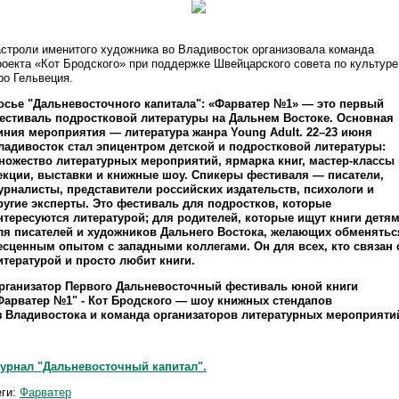
астроли именитого художника во Владивосток организовала команда
роекта «Кот Бродского» при поддержке Швейцарского совета по культуре
ро Гельвеция.
осье "Дальневосточного капитала": «Фарватер №1» — это первый
естиваль подростковой литературы на Дальнем Востоке. Основная
иния мероприятия — литература жанра Young Adult. 22–23 июня
ладивосток стал эпицентром детской и подростковой литературы:
ножество литературных мероприятий, ярмарка книг, мастер-классы 
екции, выставки и книжные шоу. Спикеры фестиваля — писатели,
урналисты, представители российских издательств, психологи и
ругие эксперты. Это фестиваль для подростков, которые
нтересуются литературой; для родителей, которые ищут книги детям
ля писателей и художников Дальнего Востока, желающих обменятьс
есценным опытом с западными коллегами. Он для всех, кто связан 
итературой и просто любит книги.
рганизатор Первого Дальневосточный фестиваль юной книги
Фарватер №1" - Кот Бродского — шоу книжных стендапов
з Владивостока и команда организаторов литературных мероприяти
урнал "Дальневосточный капитал".
еги:
Фарватер