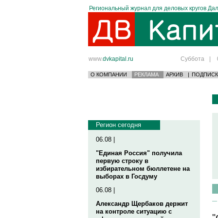
Региональный журнал для деловых кругов Дал
www.
dvkapital.ru
Суббота
|
О КОМПАНИИ
РЕКЛАМА
АРХИВ
|
ПОДПИСК
Регион сегодня
06.08 |
"Единая Россия" получила
первую строку в
избирательном бюллетене на
выборах в Госдуму
06.08 |
Александр Щербаков держит
на контроле ситуацию с
"