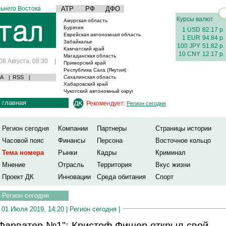
ьнего Востока
АТР
РФ
ДФО
Курсы валют
Амурская область
Бурятия
1 USD
82.17 р.
Еврейская автономная область
1 EUR
94.84 р.
Забайкалье
100 JPY
51.82 р.
Камчатский край
10 CNY
12.17 р.
Магаданская область
08 Августа, 08:30
|
Приморский край
Республика Саха (Якутия)
А
|
RSS
|
Сахалинская область
Хабаровский край
Чукотский автономный округ
главная
Рекомендует:
Регион сегодня
Регион сегодня
Компании
Партнеры
Страницы истории
Часовой пояс
Финансы
Персона
Восточное кольцо
Тема номера
Рынки
Кадры
Криминал
Мнение
Отрасль
Территория
Вкус жизни
Проект ДК
Инновации
Среда обитания
Спорт
Регион сегодня
01 Июля 2019, 14:20 |
Регион сегодня
|
Фарватер №1": Кристоф Фишер открыл свой