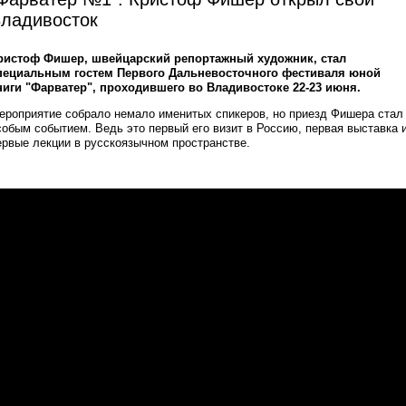
ладивосток
ристоф Фишер, швейцарский репортажный художник, стал
пециальным гостем Первого Дальневосточного фестиваля юной
ниги "Фарватер", проходившего во Владивостоке 22-23 июня.
ероприятие собрало немало именитых спикеров, но приезд Фишера стал
собым событием. Ведь это первый его визит в Россию, первая выставка 
ервые лекции в русскоязычном пространстве.