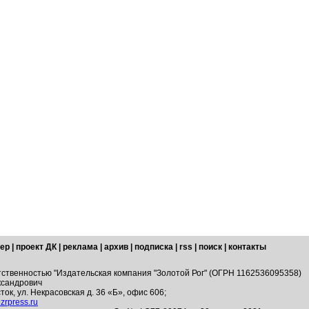
ер
|
проект ДК
|
реклама
|
архив
|
подписка
|
rss
|
поиск
|
контакты
тственностью "Издательская компания "Золотой Рог" (ОГРН 1162536095358)
ксандрович
ток, ул. Некрасовская д. 36 «Б», офис 606;
zrpress.ru