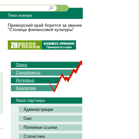
Тема номера
Приморский край борется за звание
"Столица финансовой культуры"
Опрос
Спецпроекты
Интервью
Аналитика
Наши партнеры
Администрации
Сми
Полезные ссылки
Статистика