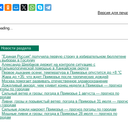
Версия для печа
ading...
Новости раздела
"Единая Россия" получила первую строку в избирательном бюллетене
а выборах в Госдуму
Александр Щербаков держит на контроле ситуацию с
фтальмологической помощью в Ханкайском округе
Первое дыхание осени: температура в Приморье опустится до +8 °C
Жара до +35: что ждет Приморье после тропических дождей
Москва помогает развивать отечественное здравоохранение
Дождливый аккорд: чем удивит конец недели в Приморье — прогноз
огоды по городам
Сильный ветер и грозы: погода в Приморье 1 августа — прогноз по
ородам
Ливни, грозы и порывистый ветер: погода в Приморье 31 июля — прогн
о городам
Сильные дожди накроют Приморье — прогноз погоды по городам
Мощные ливни и грозы: погода в Приморье 28 июля — прогноз по
ородам