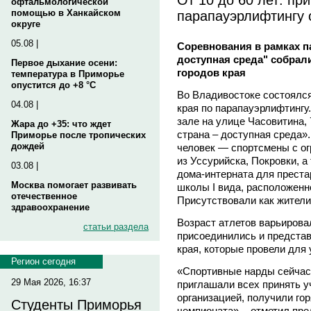
офтальмологической
парапауэрлифтингу 
помощью в Ханкайском
округе
05.08 |
Соревнования в рамках п
доступная среда" собрали
Первое дыхание осени:
городов края
температура в Приморье
опустится до +8 °C
Во Владивостоке состоялс
04.08 |
края по парапауэрлифтингу
зале на улице Часовитина, 
Жара до +35: что ждет
страна – доступная среда»
Приморье после тропических
дождей
человек — спортсмены с о
из Уссурийска, Покровки, а
03.08 |
дома-интерната для преста
Москва помогает развивать
школы I вида, расположенн
отечественное
Присутствовали как жители,
здравоохранение
Возраст атлетов варьировал
статьи раздела
присоединились и предста
края, которые провели для
Регион сегодня
«Спортивные нарды сейчас
29 Мая 2026, 16:37
приглашали всех принять у
организацией, получили го
Студенты Приморья
чемпионата», - отметил пр