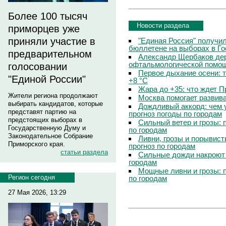
Более 100 тысяч
Новости раздела
приморцев уже
приняли участие в
"Единая Россия" получи
бюллетене на выборах в Г
предварительном
Александр Щербаков дер
офтальмологической помощ
голосовании
Первое дыхание осени: 
"Единой России"
+8 °C
Жара до +35: что ждет 
Жители региона продолжают
Москва помогает развив
выбирать кандидатов, которые
Дождливый аккорд: чем 
представят партию на
прогноз погоды по городам
предстоящих выборах в
Сильный ветер и грозы: 
Государственную Думу и
по городам
Законодательное Собрание
Ливни, грозы и порывист
Приморского края.
прогноз по городам
статьи раздела
Сильные дожди накроют 
городам
Мощные ливни и грозы: 
Регион сегодня
по городам
27 Мая 2026, 13:29