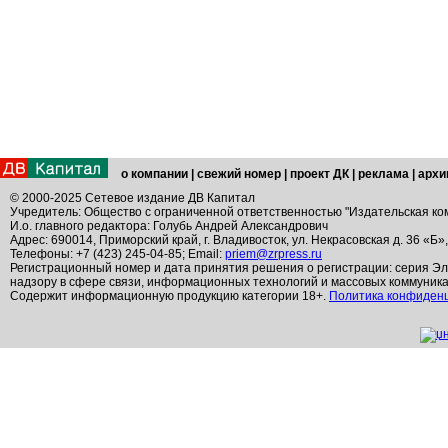
о компании
|
свежий номер
|
проект ДК
|
реклама
|
архи
© 2000-2025 Сетевое издание ДВ Капитал
Учредитель: Общество с ограниченной ответственностью "Издательская ко
И.о. главного редактора: Голубь Андрей Александрович
Адрес: 690014, Приморский край, г. Владивосток, ул. Некрасовская д. 36 «Б»
Телефоны: +7 (423) 245-04-85; Email:
priem@zrpress.ru
Регистрационный номер и дата принятия решения о регистрации: серия Эл
надзору в сфере связи, информационных технологий и массовых коммуник
Содержит информационную продукцию категории 18+.
Политика конфиден