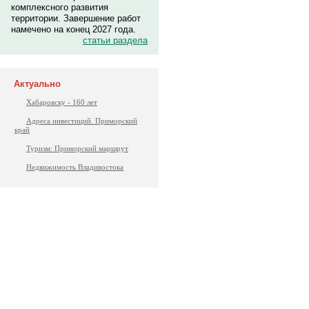
комплексного развития
территории. Завершение работ
намечено на конец 2027 года.
статьи раздела
Актуально
Хабаровску - 160 лет
Адреса инвестиций. Приморский
край
Туризм: Приморский маршрут
Недвижимость Владивостока