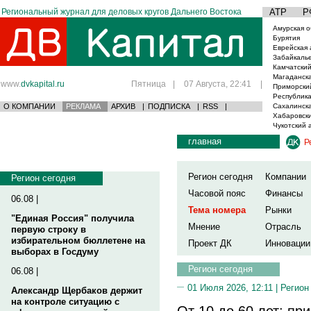
Региональный журнал для деловых кругов Дальнего Востока
АТР
Р
Амурская о
Бурятия
Еврейская 
Забайкаль
Камчатский
Магаданска
www.
dvkapital.ru
Пятница
|
07 Августа, 22:41
|
Приморски
Республика
О КОМПАНИИ
РЕКЛАМА
АРХИВ
|
ПОДПИСКА
|
RSS
|
Сахалинска
Хабаровски
Чукотский 
главная
Р
Регион сегодня
Компании
Регион сегодня
Часовой пояс
Финансы
06.08 |
Тема номера
Рынки
"Единая Россия" получила
Мнение
Отрасль
первую строку в
избирательном бюллетене на
Проект ДК
Инновации
выборах в Госдуму
Регион сегодня
06.08 |
01 Июля 2026, 12:11 |
Регион
Александр Щербаков держит
на контроле ситуацию с
От 10 до 60 лет: пр