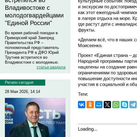
встретился во
культурные события: поездк
и экскурсии по достоприме
Владивостоке с
как этот ежегодный чемпио
молодогвардейцами
в лагеря отдыха на море. К
"Единой России"
где растут дети с инвалид
фрукты.
Во время рабочей поездки в
Приморский край Зампред
«Делаем всё, что в наших 
Правительства РФ –
Моисеенко.
полномочный представитель
Президента РФ в ДФО Юрий
Проект «Единая страна – д
Трутнев встретился во
Народной программы партии
Владивостоке с молодежью.
нацелены на создание рав
статьи раздела
ограничениями по здоровью:
повышение доступности ин
Регион сегодня
участия в социальной и об
28 Мая 2026, 14:14
Теги:
Loading...