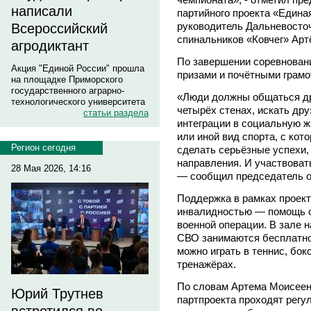
написали
партийного проекта «Единая
руководитель Дальневосточ
Всероссийский
спинальников «Ковчег» Арт
агродиктант
По завершении соревнован
Акция "Единой России" прошла
призами и почётными грамо
на площадке Приморского
государственного аграрно-
«Люди должны общаться дру
технологического университета
четырёх стенах, искать др
статьи раздела
интеграции в социальную ж
или иной вид спорта, с кот
Регион сегодня
сделать серьёзные успехи, 
направления. И участвоват
28 Мая 2026, 14:16
— сообщил председатель о
Поддержка в рамках проект
инвалидностью — помощь о
военной операции. В зале 
СВО занимаются бесплатно
можно играть в теннис, бок
тренажёрах.
По словам Артема Моисеен
Юрий Трутнев
партпроекта проходят регу