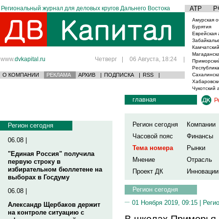
Региональный журнал для деловых кругов Дальнего Востока
АТР
Р
Амурская о
Бурятия
Еврейская 
Забайкаль
Камчатский
Магаданска
www.
dvkapital.ru
Четверг
|
06 Августа, 18:24
|
Приморски
Республика
О КОМПАНИИ
РЕКЛАМА
АРХИВ
|
ПОДПИСКА
|
RSS
|
Сахалинска
Хабаровски
Чукотский 
главная
Р
Регион сегодня
Компании
Регион сегодня
Часовой пояс
Финансы
06.08 |
Тема номера
Рынки
"Единая Россия" получила
Мнение
Отрасль
первую строку в
избирательном бюллетене на
Проект ДК
Инновации
выборах в Госдуму
Регион сегодня
06.08 |
01 Ноября 2019, 09:15 |
Реги
Александр Щербаков держит
на контроле ситуацию с
В школах Приморья 