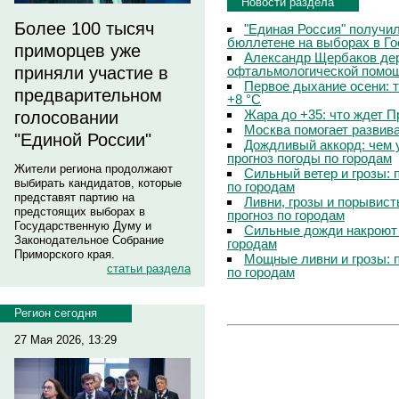
Новости раздела
Более 100 тысяч
"Единая Россия" получи
бюллетене на выборах в Г
приморцев уже
Александр Щербаков дер
офтальмологической помощ
приняли участие в
Первое дыхание осени: 
предварительном
+8 °C
Жара до +35: что ждет 
голосовании
Москва помогает развив
"Единой России"
Дождливый аккорд: чем 
прогноз погоды по городам
Жители региона продолжают
Сильный ветер и грозы: 
выбирать кандидатов, которые
по городам
представят партию на
Ливни, грозы и порывист
предстоящих выборах в
прогноз по городам
Государственную Думу и
Сильные дожди накроют 
Законодательное Собрание
городам
Приморского края.
Мощные ливни и грозы: 
статьи раздела
по городам
Регион сегодня
27 Мая 2026, 13:29