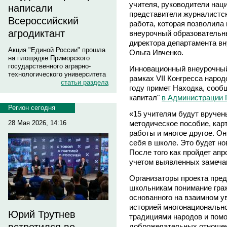
учителя, руководители нац
написали
представители журналистс
Всероссийский
работа, которая позволила
агродиктант
внеурочный образовательны
директора департамента вн
Акция "Единой России" прошла
Ольга Ивченко.
на площадке Приморского
государственного аграрно-
Инновационный внеурочный
технологического университета
рамках VII Конгресса народ
статьи раздела
году примет Находка, соо
капитал"
в Администрации 
Регион сегодня
«15 учителям будут вруче
методическое пособие, кар
28 Мая 2026, 14:16
работы и многое другое. Он
себя в школе. Это будет н
После того как пройдет ап
учетом выявленных замечан
Организаторы проекта пред
школьникам понимание граж
основанного на взаимном у
историей многонациональн
Юрий Трутнев
традициями народов и пом
доброжелательных отношен