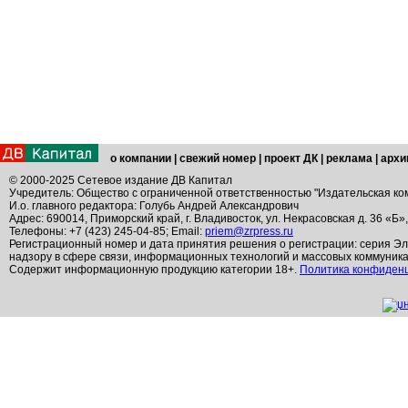
о компании
|
свежий номер
|
проект ДК
|
реклама
|
архи
© 2000-2025 Сетевое издание ДВ Капитал
Учредитель: Общество с ограниченной ответственностью "Издательская ко
И.о. главного редактора: Голубь Андрей Александрович
Адрес: 690014, Приморский край, г. Владивосток, ул. Некрасовская д. 36 «Б»
Телефоны: +7 (423) 245-04-85; Email:
priem@zrpress.ru
Регистрационный номер и дата принятия решения о регистрации: серия Эл
надзору в сфере связи, информационных технологий и массовых коммуник
Содержит информационную продукцию категории 18+.
Политика конфиден