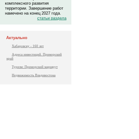
комплексного развития
территории. Завершение работ
намечено на конец 2027 года.
статьи раздела
Актуально
Хабаровску - 160 лет
Адреса инвестиций. Приморский
край
Туризм: Приморский маршрут
Недвижимость Владивостока