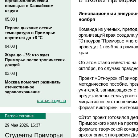
офтальмологической
помощью в Ханкайском
округе
Инновационный внеурочн
ноября
05.08 |
Первое дыхание осени:
Команда из ученых, препод
температура в Приморье
организаций края создала 
опустится до +8 °C
"Этноурок "Приморье много
проведут 1 ноября в рамках
04.08 |
края
Жара до +35: что ждет
Приморье после тропических
Об этом стало известно на 
дождей
октября, по случаю праздн
03.08 |
Проект «Этноурок «Примор
Москва помогает развивать
методическое пособие, пре
отечественное
учителей, занимающихся с 
здравоохранение
представлены семь уроков
статьи раздела
миграционным отношениям в
формат викторины «Этном
Регион сегодня
«Этот проект готовился де
Приморского края на протя
29 Мая 2026, 16:37
формате творческой команд
Студенты Приморья
археологии, этнографии Да