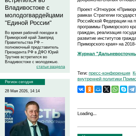
встретился во
Владивостоке с
Проект «Этноурок «Примор
молодогвардейцами
рамках Стратегии государс
Российской Федерации на п
"Единой России"
программы Приморского кр
граждан, реализация госуд
Во время рабочей поездки в
Приморский край Зампред
развитие институтов гражд
Правительства РФ –
Приморского края» на 2018-
полномочный представитель
Президента РФ в ДФО Юрий
Журнал "Дальневосточны
Трутнев встретился во
Владивостоке с молодежью.
статьи раздела
Теги:
пресс-конференция
К
внутренней политики Примо
Регион сегодня
28 Мая 2026, 14:14
Loading...