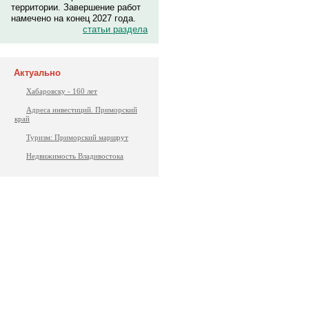
территории. Завершение работ
намечено на конец 2027 года.
статьи раздела
Актуально
Хабаровску - 160 лет
Адреса инвестиций. Приморский
край
Туризм: Приморский маршрут
Недвижимость Владивостока