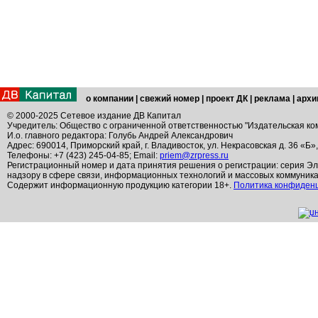
о компании
|
свежий номер
|
проект ДК
|
реклама
|
архи
© 2000-2025 Сетевое издание ДВ Капитал
Учредитель: Общество с ограниченной ответственностью "Издательская ко
И.о. главного редактора: Голубь Андрей Александрович
Адрес: 690014, Приморский край, г. Владивосток, ул. Некрасовская д. 36 «Б»
Телефоны: +7 (423) 245-04-85; Email:
priem@zrpress.ru
Регистрационный номер и дата принятия решения о регистрации: серия Эл
надзору в сфере связи, информационных технологий и массовых коммуник
Содержит информационную продукцию категории 18+.
Политика конфиден