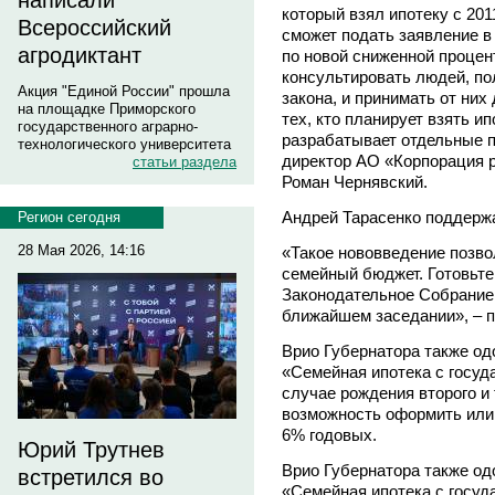
написали
который взял ипотеку с 201
Всероссийский
сможет подать заявление в
агродиктант
по новой сниженной процен
консультировать людей, п
Акция "Единой России" прошла
закона, и принимать от ни
на площадке Приморского
тех, кто планирует взять и
государственного аграрно-
разрабатывает отдельные п
технологического университета
директор АО «Корпорация 
статьи раздела
Роман Чернявский.
Андрей Тарасенко поддерж
Регион сегодня
28 Мая 2026, 14:16
«Такое нововведение позво
семейный бюджет. Готовьте
Законодательное Собрание 
ближайшем заседании», – п
Врио Губернатора также од
«Семейная ипотека с госуд
случае рождения второго и 
возможность оформить или
6% годовых.
Юрий Трутнев
Врио Губернатора также од
встретился во
«Семейная ипотека с госуд