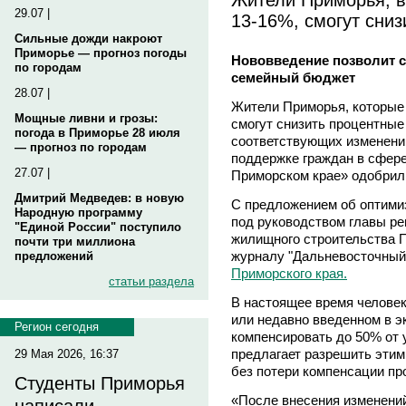
29.07 |
13-16%, смогут сниз
Сильные дожди накроют
Приморье — прогноз погоды
Нововведение позволит с
по городам
семейный бюджет
28.07 |
Жители Приморья, которые 
Мощные ливни и грозы:
смогут снизить процентные 
погода в Приморье 28 июля
соответствующих изменений
— прогноз по городам
поддержке граждан в сфере
27.07 |
Приморском крае» одобрил 
Дмитрий Медведев: в новую
С предложением об оптимиз
Народную программу
под руководством главы ре
"Единой России" поступило
жилищного строительства 
почти три миллиона
журналу "Дальневосточный
предложений
Приморского края.
статьи раздела
В настоящее время человек
или недавно введенном в э
Регион сегодня
компенсировать до 50% от
предлагает разрешить эти
29 Мая 2026, 16:37
без потери компенсации пр
Студенты Приморья
«После внесения изменений