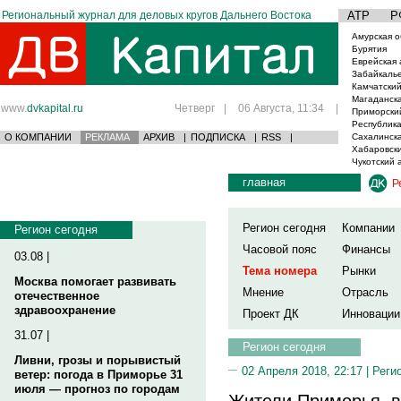
Региональный журнал для деловых кругов Дальнего Востока
АТР
Р
Амурская о
Бурятия
Еврейская 
Забайкаль
Камчатский
Магаданска
www.
dvkapital.ru
Четверг
|
06 Августа, 11:34
|
Приморски
Республика
О КОМПАНИИ
РЕКЛАМА
АРХИВ
|
ПОДПИСКА
|
RSS
|
Сахалинска
Хабаровски
Чукотский 
главная
Р
Регион сегодня
Компании
Регион сегодня
Часовой пояс
Финансы
03.08 |
Тема номера
Рынки
Москва помогает развивать
Мнение
Отрасль
отечественное
здравоохранение
Проект ДК
Инновации
31.07 |
Регион сегодня
Ливни, грозы и порывистый
02 Апреля 2018, 22:17 |
Реги
ветер: погода в Приморье 31
июля — прогноз по городам
Жители Приморья, в