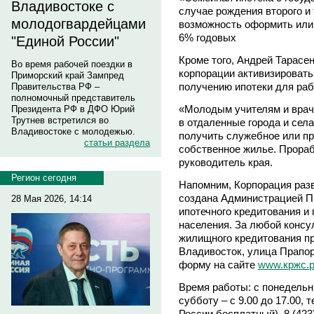
Владивостоке с
случае рождения второго и 
молодогвардейцами
возможность оформить или
6% годовых
"Единой России"
Кроме того, Андрей Тарасе
Во время рабочей поездки в
корпорации активизировать
Приморский край Зампред
получению ипотеки для ра
Правительства РФ –
полномочный представитель
«Молодым учителям и врач
Президента РФ в ДФО Юрий
Трутнев встретился во
в отдаленные города и сел
Владивостоке с молодежью.
получить служебное или пр
статьи раздела
собственное жилье. Прораб
руководитель края.
Регион сегодня
Напомним, Корпорация раз
создана Администрацией Пр
28 Мая 2026, 14:14
ипотечного кредитования и
населения. За любой консу
жилищного кредитования пр
Владивосток, улица Прапор
форму на сайте
www.кржс.
Время работы: с понедельни
субботу – с 9.00 до 17.00, т
России бесплатный), 8 (423)