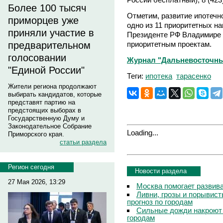
Более 100 тысяч
Отметим, развитие ипотечн
приморцев уже
одно из 11 приоритетных н
приняли участие в
Президенте РФ Владимире 
приоритетным проектам.
предварительном
голосовании
Журнал "Дальневосточны
"Единой России"
Теги:
ипотека
тарасенко
Жители региона продолжают
выбирать кандидатов, которые
представят партию на
предстоящих выборах в
Государственную Думу и
Законодательное Собрание
Loading...
Приморского края.
статьи раздела
Регион сегодня
Новости раздела
27 Мая 2026, 13:29
Москва помогает развив
Ливни, грозы и порывист
прогноз по городам
Сильные дожди накроют 
городам