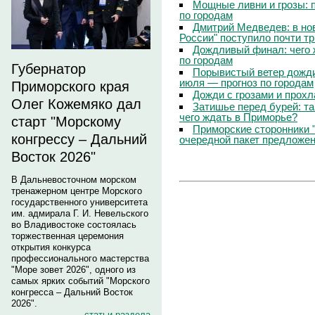
Мощные ливни и грозы: 
по городам
Дмитрий Медведев: в но
России" поступило почти т
Дождливый финал: чего 
по городам
Губернатор
Порывистый ветер дожди
июля — прогноз по городам
Приморского края
Дожди с грозами и прохл
Олег Кожемяко дал
Затишье перед бурей: т
чего ждать в Приморье?
старт "Морскому
Приморские сторонники 
конгрессу – Дальний
очередной пакет предложе
Восток 2026"
В Дальневосточном морском
тренажерном центре Морского
государственного университета
им. адмирала Г. И. Невельского
во Владивостоке состоялась
торжественная церемония
открытия конкурса
профессионального мастерства
"Море зовет 2026", одного из
самых ярких событий "Морского
конгресса – Дальний Восток
2026".
статьи раздела