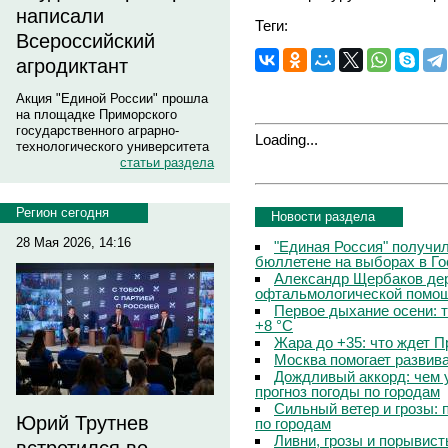
написали
Теги:
Всероссийский
агродиктант
Акция "Единой России" прошла
на площадке Приморского
государственного аграрно-
Loading...
технологического университета
статьи раздела
Регион сегодня
Новости раздела
28 Мая 2026, 14:16
"Единая Россия" получи
бюллетене на выборах в Г
Александр Щербаков дер
офтальмологической помощ
Первое дыхание осени: 
+8 °C
Жара до +35: что ждет 
Москва помогает развив
Дождливый аккорд: чем 
прогноз погоды по городам
Сильный ветер и грозы: 
Юрий Трутнев
по городам
Ливни, грозы и порывист