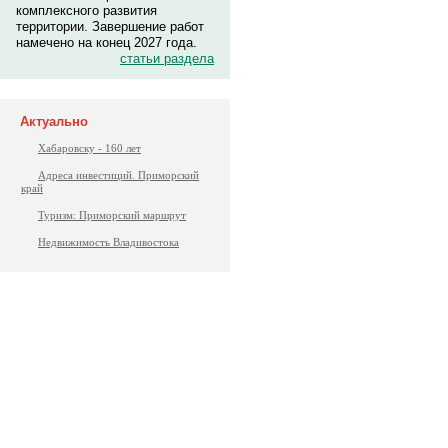
комплексного развития
территории. Завершение работ
намечено на конец 2027 года.
статьи раздела
Актуально
Хабаровску - 160 лет
Адреса инвестиций. Приморский
край
Туризм: Приморский маршрут
Недвижимость Владивостока