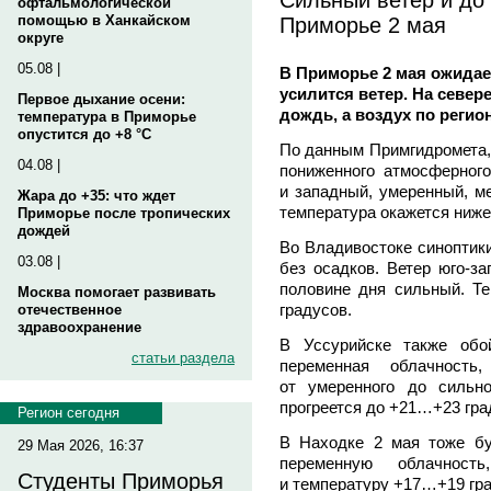
офтальмологической
Приморье 2 мая
помощью в Ханкайском
округе
05.08 |
В Приморье 2 мая ожидае
усилится ветер. На севе
Первое дыхание осени:
дождь, а воздух по регио
температура в Приморье
опустится до +8 °C
По данным Примгидромета, 
04.08 |
пониженного атмосферного
и западный, умеренный, ме
Жара до +35: что ждет
температура окажется ниже
Приморье после тропических
дождей
Во Владивостоке синоптик
03.08 |
без осадков. Ветер юго-з
половине дня сильный. Т
Москва помогает развивать
градусов.
отечественное
здравоохранение
В Уссурийске также обо
статьи раздела
переменная облачность
от умеренного до сильн
прогреется до +21…+23 гра
Регион сегодня
В Находке 2 мая тоже бу
29 Мая 2026, 16:37
переменную облачност
Студенты Приморья
и температуру +17…+19 гра