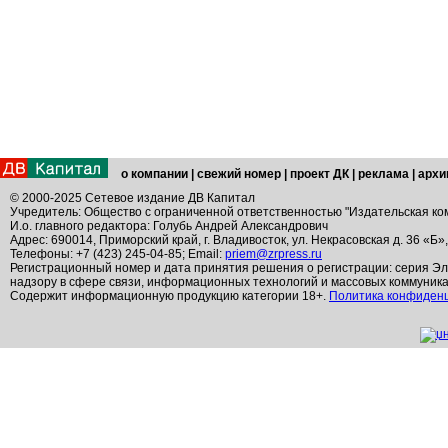
о компании
|
свежий номер
|
проект ДК
|
реклама
|
архи
© 2000-2025 Сетевое издание ДВ Капитал
Учредитель: Общество с ограниченной ответственностью "Издательская ко
И.о. главного редактора: Голубь Андрей Александрович
Адрес: 690014, Приморский край, г. Владивосток, ул. Некрасовская д. 36 «Б»
Телефоны: +7 (423) 245-04-85; Email:
priem@zrpress.ru
Регистрационный номер и дата принятия решения о регистрации: серия Эл
надзору в сфере связи, информационных технологий и массовых коммуник
Содержит информационную продукцию категории 18+.
Политика конфиден