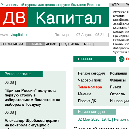
Региональный журнал для деловых кругов Дальнего Востока
АТР
Р
Амурская о
Бурятия
Еврейская 
Забайкаль
Камчатский
Магаданска
www.
dvkapital.ru
Пятница
|
07 Августа, 05:21
|
Приморски
Республика
О КОМПАНИИ
РЕКЛАМА
АРХИВ
|
ПОДПИСКА
|
RSS
|
Сахалинска
Хабаровски
Чукотский 
главная
Р
Регион сегодня
Компании
Регион сегодня
Часовой пояс
Финансы
06.08 |
Тема номера
Рынки
"Единая Россия" получила
Мнение
Отрасль
первую строку в
избирательном бюллетене на
Проект ДК
Инновации
выборах в Госдуму
Регион сегодня
06.08 |
02 Мая 2026, 19:41 |
Регион 
Александр Щербаков держит
на контроле ситуацию с
Сильный ветер и до 