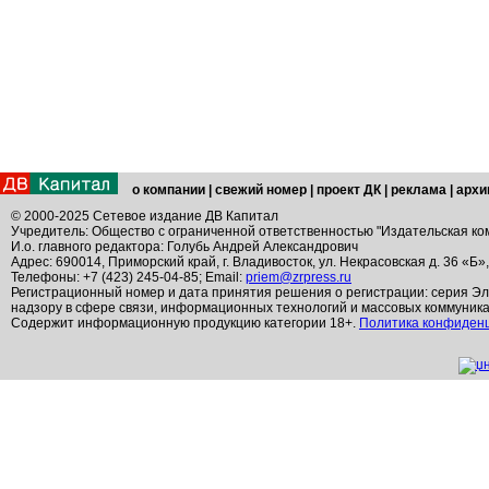
о компании
|
свежий номер
|
проект ДК
|
реклама
|
архи
© 2000-2025 Сетевое издание ДВ Капитал
Учредитель: Общество с ограниченной ответственностью "Издательская ко
И.о. главного редактора: Голубь Андрей Александрович
Адрес: 690014, Приморский край, г. Владивосток, ул. Некрасовская д. 36 «Б»
Телефоны: +7 (423) 245-04-85; Email:
priem@zrpress.ru
Регистрационный номер и дата принятия решения о регистрации: серия Эл
надзору в сфере связи, информационных технологий и массовых коммуник
Содержит информационную продукцию категории 18+.
Политика конфиден