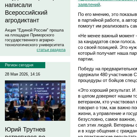
написали
заявлений
.
Всероссийский
По его мнению, это показыв
агродиктант
в партийной работе, а авто
помогут им реализовать са
Акция "Единой России" прошла
на площадке Приморского
«Не менее важный момент 
государственного аграрно-
за кандидатов свои голоса
технологического университета
со своей позицией. Это нуж
статьи раздела
который получает наша па
партии.
Регион сегодня
Победу на предварительно
одержали 480 участников С
28 Мая 2026, 14:16
процедуры от бойцов спецо
«Это хороший результат. И
в целом доверяют нашим т
ветераном, кто участвовал
говорил о том, как важно п
жизни, а управление и госу
безусловно, самое важное,
сил этих людей. Ветераны 
Юрий Трутнев
и в ходе общения с гражда
на практические результат