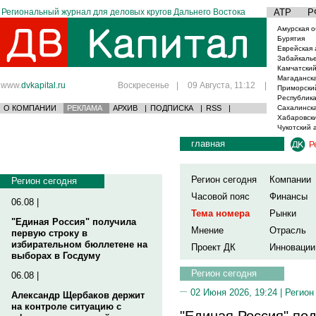
Региональный журнал для деловых кругов Дальнего Востока
АТР
Р
Амурская о
Бурятия
Еврейская 
Забайкаль
Камчатский
Магаданска
www.
dvkapital.ru
Воскресенье
|
09 Августа, 11:12
|
Приморски
Республика
О КОМПАНИИ
РЕКЛАМА
АРХИВ
|
ПОДПИСКА
|
RSS
|
Сахалинска
Хабаровски
Чукотский 
главная
Р
Регион сегодня
Компании
Регион сегодня
Часовой пояс
Финансы
06.08 |
Тема номера
Рынки
"Единая Россия" получила
Мнение
Отрасль
первую строку в
избирательном бюллетене на
Проект ДК
Инновации
выборах в Госдуму
Регион сегодня
06.08 |
02 Июня 2026, 19:24 |
Регион
Александр Щербаков держит
на контроле ситуацию с
"Единая Россия" под