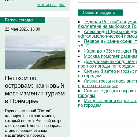
статьи раздела
Новости раздела
Регион сегодня
"Единая Россия" получи
бюллетене на выборах в Г
22 Мая 2026, 13:30
Александр Щербаков дер
офтальмологической помощ
Первое дыхание осени: 
+8 °C
Жара до +35: что ждет 
Москва помогает развив
Дождливый аккорд: чем 
прогноз погоды по городам
Сильный ветер и грозы: 
по городам
Пешком по
Ливни, грозы и порывист
островам: как новый
прогноз по городам
Сильные дожди накроют 
мост изменит туризм
городам
в Приморье
Мощные ливни и грозы: 
по городам
Группа компаний "Остов"
планирует построить мост,
который свяжет Русский остров
с островом Елены. Переправа
станет первым этапом
масштабного проекта