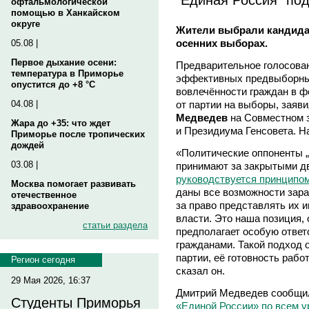
офтальмологической
помощью в Ханкайском
округе
Жители выбрали кандидат
осенних выборах.
05.08 |
Первое дыхание осени:
Предварительное голосова
температура в Приморье
эффективных предвыборных
опустится до +8 °C
вовлечённости граждан в ф
от партии на выборы, заяв
04.08 |
Медведев
на Совместном 
Жара до +35: что ждет
и Президиума Генсовета. На
Приморье после тропических
дождей
«Политические оппоненты 
03.08 |
принимают за закрытыми д
руководствуется принципо
Москва помогает развивать
даны все возможности зара
отечественное
за право представлять их 
здравоохранение
власти. Это наша позиция,
статьи раздела
предполагает особую ответ
гражданами. Такой подход 
партии, её готовность раб
Регион сегодня
сказал он.
29 Мая 2026, 16:37
Дмитрий Медведев сообщи
Студенты Приморья
«Единой России» по всем у