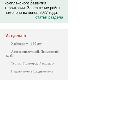
комплексного развития
территории. Завершение работ
намечено на конец 2027 года.
статьи раздела
Актуально
Хабаровску - 160 лет
Адреса инвестиций. Приморский
край
Туризм: Приморский маршрут
Недвижимость Владивостока