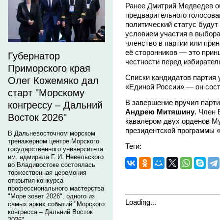
Ранее Дмитрий Медведев о
предварительного голосова
политический статус будут
условием участия в выбора
членство в партии или при
её сторонников — это прин
Губернатор
честности перед избирател
Приморского края
Списки кандидатов партия 
Олег Кожемяко дал
«Единой России» — он сост
старт "Морскому
В завершение вручил парт
конгрессу – Дальний
Андрею Митяшину
. Член
Восток 2026"
кавалером двух орденов Му
президентской программы «
В Дальневосточном морском
тренажерном центре Морского
Теги:
государственного университета
им. адмирала Г. И. Невельского
во Владивостоке состоялась
торжественная церемония
открытия конкурса
профессионального мастерства
"Море зовет 2026", одного из
Loading...
самых ярких событий "Морского
конгресса – Дальний Восток
2026".