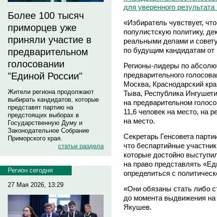
для уверенного результата
Более 100 тысяч
«Избиратель чувствует, что
приморцев уже
популистскую политику, де
приняли участие в
реальными делами и совету
по будущим кандидатам от 
предварительном
голосовании
Регионы-лидеры по абсолю
предварительного голосова
"Единой России"
Москва, Краснодарский кра
Жители региона продолжают
Тыва, Республика Ингушети
выбирать кандидатов, которые
на предварительном голосо
представят партию на
11,6 человек на место, на 
предстоящих выборах в
на место.
Государственную Думу и
Законодательное Собрание
Секретарь Генсовета парти
Приморского края.
что беспартийные участник
статьи раздела
которые достойно выступил
на право представлять «Е
Регион сегодня
определиться с политическ
27 Мая 2026, 13:29
«Они обязаны стать либо с
до момента выдвижения на
Якушев.