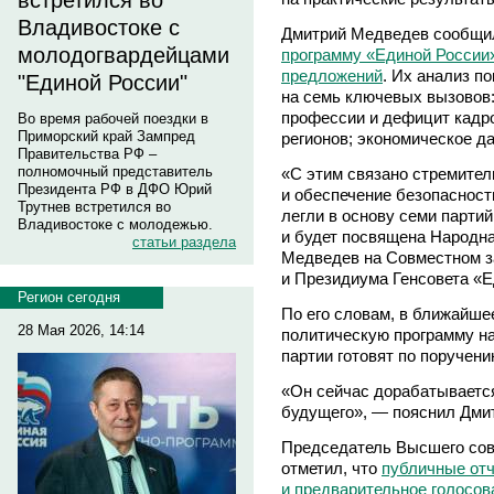
встретился во
Владивостоке с
Дмитрий Медведев сообщил
молодогвардейцами
программу «Единой России»
предложений
. Их анализ по
"Единой России"
на семь ключевых вызовов
профессии и дефицит кадро
Во время рабочей поездки в
Приморский край Зампред
регионов; экономическое д
Правительства РФ –
полномочный представитель
«С этим связано стремител
Президента РФ в ДФО Юрий
и обеспечение безопасност
Трутнев встретился во
легли в основу семи парти
Владивостоке с молодежью.
и будет посвящена Народн
статьи раздела
Медведев на Совместном з
и Президиума Генсовета «Е
Регион сегодня
По его словам, в ближайше
28 Мая 2026, 14:14
политическую программу н
партии готовят по поручен
«Он сейчас дорабатывается
будущего», — пояснил Дми
Председатель Высшего сов
отметил, что
публичные отч
и предварительное голосов