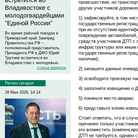
встретился во
происшествия, но транспо
Владивостоке с
других участников дорожно
молодогвардейцами
1) зафиксируйте, в том чис
"Единой России"
государственные регистрац
при их отсутствии идентиф
Во время рабочей поездки в
повреждения автомобилей,
Приморский край Зампред
средств участников ДТП с 
Правительства РФ –
инфраструктуры или иным
полномочный представитель
государственные регистрац
Президента РФ в ДФО Юрий
Трутнев встретился во
наличии);
Владивостоке с молодежью.
статьи раздела
2) запишите данные очевид
3) освободите проезжую ча
Регион сегодня
4) заполните извещение о 
28 Мая 2026, 14:14
5) покиньте место аварии;
6) представьте копию изве
Стоит отметить, что в слу
причинен только участника
его возместить (компенсиро
ДТП не требуется, однако 