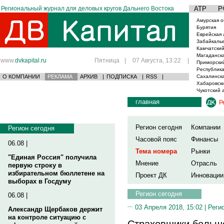
Региональный журнал для деловых кругов Дальнего Востока
АТР
Р
Амурская о
Бурятия
Еврейская 
Забайкаль
Камчатский
Магаданска
www.
dvkapital.ru
Пятница
|
07 Августа, 13:22
|
Приморски
Республика
О КОМПАНИИ
РЕКЛАМА
АРХИВ
|
ПОДПИСКА
|
RSS
|
Сахалинска
Хабаровски
Чукотский 
главная
Р
Регион сегодня
Компании
Регион сегодня
Часовой пояс
Финансы
06.08 |
Тема номера
Рынки
"Единая Россия" получила
Мнение
Отрасль
первую строку в
избирательном бюллетене на
Проект ДК
Инновации
выборах в Госдуму
Регион сегодня
06.08 |
03 Апреля 2018, 15:02 |
Реги
Александр Щербаков держит
на контроле ситуацию с
Страховщики больше