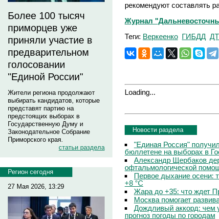
рекомендуют составлять ра
Более 100 тысяч
Журнал "Дальневосточны
приморцев уже
Теги:
Веркеенко
ГИБДД
Д
приняли участие в
предварительном
голосовании
"Единой России"
Loading...
Жители региона продолжают
выбирать кандидатов, которые
представят партию на
предстоящих выборах в
Государственную Думу и
Новости раздела
Законодательное Собрание
Приморского края.
"Единая Россия" получи
статьи раздела
бюллетене на выборах в Г
Александр Щербаков дер
офтальмологической помощ
Регион сегодня
Первое дыхание осени: 
+8 °C
27 Мая 2026, 13:29
Жара до +35: что ждет 
Москва помогает развив
Дождливый аккорд: чем 
прогноз погоды по городам