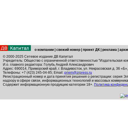
о компании
|
свежий номер
|
проект ДК
|
реклама
|
архи
© 2000-2025 Сетевое издание ДВ Капитал
Учредитель: Общество с ограниченной ответственностью "Издательская ко
И.о. главного редактора: Голубь Андрей Александрович
Адрес: 690014, Приморский край, г. Владивосток, ул. Некрасовская д. 36 «Б»
Телефоны: +7 (423) 245-04-85; Email:
priem@zrpress.ru
Регистрационный номер и дата принятия решения о регистрации: серия Эл
надзору в сфере связи, информационных технологий и массовых коммуник
Содержит информационную продукцию категории 18+.
Политика конфиден