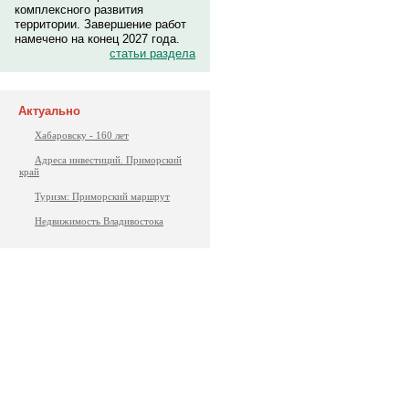
комплексного развития
территории. Завершение работ
намечено на конец 2027 года.
статьи раздела
Актуально
Хабаровску - 160 лет
Адреса инвестиций. Приморский
край
Туризм: Приморский маршрут
Недвижимость Владивостока