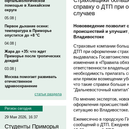
офтальмологической
справку о ДТП при 
помощью в Ханкайском
округе
случаев
05.08 |
Нововведение позволит 
Первое дыхание осени:
температура в Приморье
происшествий и улучшит
опустится до +8 °C
Владивостоке
04.08 |
Страховые компании больше
ДТП при оформлении страх
Жара до +35: что ждет
Приморье после тропических
выдавалась Госавтоинспек
дождей
изменения в «Правила обяз
ответственности владельце
03.08 |
необходимость прилагать с
Москва помогает развивать
или прямом возмещении уб
отечественное
что такие справки больше
здравоохранение
"Дальневосточный капитал
статьи раздела
По мнению экспертов, ново
оформления происшествий 
Регион сегодня
ситуацию во Владивостоке.
29 Мая 2026, 16:37
Ежемесячно в городскую Г
сообщений о ДТП. Ежедневн
Студенты Приморья