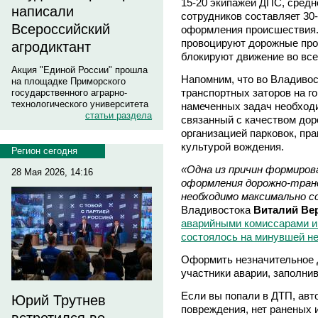
15-20 экипажей ДПС, средн
написали
сотрудников составляет 30-
Всероссийский
оформления происшествия.
провоцируют дорожные про
агродиктант
блокируют движение во все
Акция "Единой России" прошла
Напомним, что во Владиво
на площадке Приморского
транспортных заторов на г
государственного аграрно-
технологического университета
намеченных задач необход
статьи раздела
связанный с качеством дор
организацией парковок, пр
культурой вождения.
Регион сегодня
«Одна из причин формиров
28 Мая 2026, 14:16
оформления дорожно-тран
необходимо максимально с
Владивостока
Виталий Ве
аварийными комиссарами и
состоялось на минувшей не
Оформить незначительное 
участники аварии, заполни
Если вы попали в ДТП, ав
Юрий Трутнев
повреждения, нет раненых 