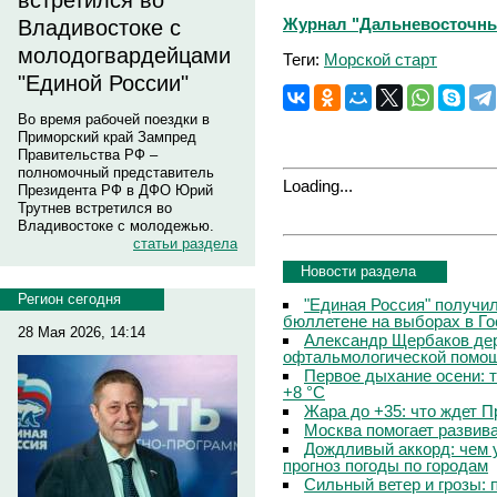
встретился во
Журнал "Дальневосточны
Владивостоке с
молодогвардейцами
Теги:
Морской старт
"Единой России"
Во время рабочей поездки в
Приморский край Зампред
Правительства РФ –
полномочный представитель
Loading...
Президента РФ в ДФО Юрий
Трутнев встретился во
Владивостоке с молодежью.
статьи раздела
Новости раздела
Регион сегодня
"Единая Россия" получи
бюллетене на выборах в Г
28 Мая 2026, 14:14
Александр Щербаков дер
офтальмологической помощ
Первое дыхание осени: 
+8 °C
Жара до +35: что ждет 
Москва помогает развив
Дождливый аккорд: чем 
прогноз погоды по городам
Сильный ветер и грозы: 