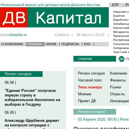
Региональный журнал для деловых кругов Дальнего Востока
АТР
Р
Амурская о
Бурятия
Еврейская 
Забайкаль
Камчатский
Магаданска
www.
dvkapital.ru
Суббота
|
08 Августа, 01:53
|
Приморски
Республика
О КОМПАНИИ
РЕКЛАМА
АРХИВ
|
ПОДПИСКА
|
RSS
|
Сахалинска
Хабаровски
Чукотский 
главная
Р
Регион сегодня
Компании
Регион сегодня
Часовой пояс
Финансы
06.08 |
Тема номера
Рынки
"Единая Россия" получила
Мнение
Отрасль
первую строку в
избирательном бюллетене на
Проект ДК
Инновации
выборах в Госдуму
Регион сегодня
06.08 |
03 Апреля 2020, 09:00 |
Реги
Александр Щербаков держит
на контроле ситуацию с
Пусковая платформа