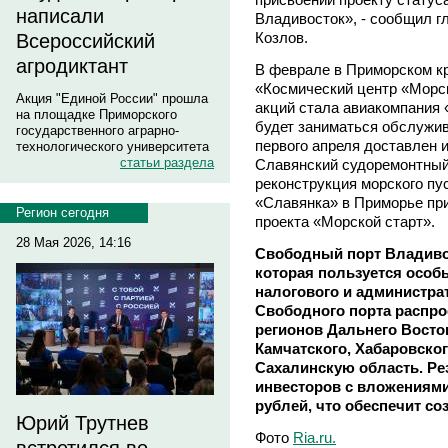
написали
Владивосток», - сообщил г
Козлов.
Всероссийский
агродиктант
В феврале в Приморском к
«Космический центр «Морс
Акция "Единой России" прошла
акций стала авиакомпания 
на площадке Приморского
будет заниматься обслужи
государственного аграрно-
первого апреля доставлен и
технологического университета
статьи раздела
Славянский судоремонтный 
реконструкция морского пус
«Славянка» в Приморье пр
Регион сегодня
проекта «Морской старт».
28 Мая 2026, 14:16
Свободный порт Владивос
которая пользуется осо
налогового и администра
Свободного порта распро
регионов Дальнего Восток
Камчатского, Хабаровског
Сахалинскую область. Ре
инвесторов с вложениями
рублей, что обеспечит со
Юрий Трутнев
Фото
Ria.ru.