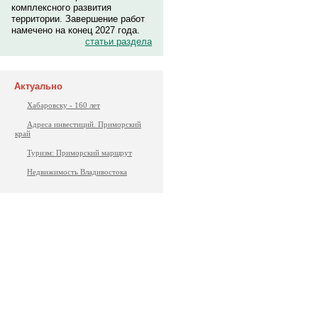
комплексного развития
территории. Завершение работ
намечено на конец 2027 года.
статьи раздела
Актуально
Хабаровску - 160 лет
Адреса инвестиций. Приморский
край
Туризм: Приморский маршрут
Недвижимость Владивостока