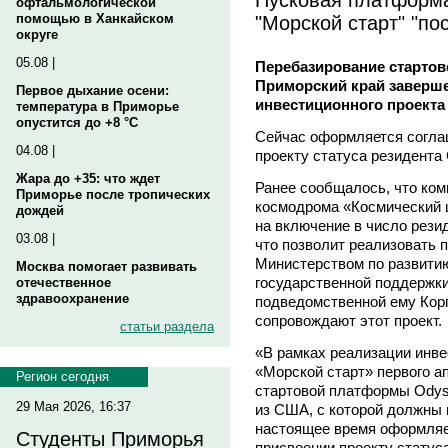
офтальмологической
"Морской старт" "по
помощью в Ханкайском
округе
05.08 |
Перебазирование старто
Приморский край заверше
Первое дыхание осени:
инвестиционного проекта
температура в Приморье
опустится до +8 °C
Сейчас оформляется согла
04.08 |
проекту статуса резидента
Жара до +35: что ждет
Ранее сообщалось, что ком
Приморье после тропических
космодрома «Космический 
дождей
на включение в число рези
03.08 |
что позволит реализовать 
Министерством по развитию
Москва помогает развивать
государственной поддержки
отечественное
здравоохранение
подведомственной ему Кор
сопровождают этот проект.
статьи раздела
«В рамках реализации инве
«Морской старт» первого а
Регион сегодня
стартовой платформы Odys
29 Мая 2026, 16:37
из США, с которой должны 
настоящее время оформляе
Студенты Приморья
присвоении проекту статус