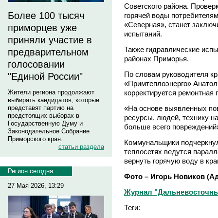
Советского района. Провер
Более 100 тысяч
горячей воды потребителям
«Северная», станет заклю
приморцев уже
испытаний.
приняли участие в
Также гидравлические испы
предварительном
районах Приморья.
голосовании
По словам руководителя кр
"Единой России"
«Примтеплоэнерго» Анатоли
корректируется ремонтная 
Жители региона продолжают
выбирать кандидатов, которые
«На основе выявленных по
представят партию на
предстоящих выборах в
ресурсы, людей, технику на
Государственную Думу и
больше всего повреждений»
Законодательное Собрание
Приморского края.
Коммунальщики подчеркнул
статьи раздела
теплосетях ведутся паралл
вернуть горячую воду в кра
Регион сегодня
Фото – Игорь Новиков (А
27 Мая 2026, 13:29
Журнал "Дальневосточны
Теги: