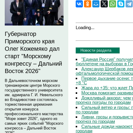
Loading...
Губернатор
Приморского края
Олег Кожемяко дал
Новости раздела
старт "Морскому
"Единая Россия" получи
конгрессу – Дальний
бюллетене на выборах в Г
Александр Щербаков дер
Восток 2026"
офтальмологической помощ
Первое дыхание осени: 
В Дальневосточном морском
+8 °C
тренажерном центре Морского
Жара до +35: что ждет 
государственного университета
Москва помогает развив
им. адмирала Г. И. Невельского
Дождливый аккорд: чем 
во Владивостоке состоялась
прогноз погоды по городам
торжественная церемония
Сильный ветер и грозы: 
открытия конкурса
по городам
профессионального мастерства
Ливни, грозы и порывист
"Море зовет 2026", одного из
прогноз по городам
самых ярких событий "Морского
Сильные дожди накроют 
конгресса – Дальний Восток
городам
2026".