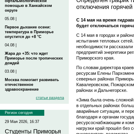
офтальмологической
отключения горячей
помощью в Ханкайском
округе
05.08 |
С 14 мая на время гидрав
будет отключаться горяч
Первое дыхание осени:
температура в Приморье
С 14 мая в городах и райо
опустится до +8 °C
испытания тепловых сетей.
04.08 |
необходимости рассказали
предприятий энергетики ре
Жара до +35: что ждет
Приморского края.
Приморье после тропических
дождей
По словам директора крае
03.08 |
ресурсам Елены Пархоменк
северных районах Приморь
Москва помогает развивать
Кавалеровском, Пожарском,
отечественное
здравоохранение
районах и Дальнегорске.
статьи раздела
«Зима была очень сложной 
в отдельных районах больш
аварийные ситуации, и пер
Регион сегодня
благодаря и органам госуд
29 Мая 2026, 16:37
ресурсоснабжающим и ком
нагрузки край прошёл без 
Студенты Приморья
руководитель ведомства.