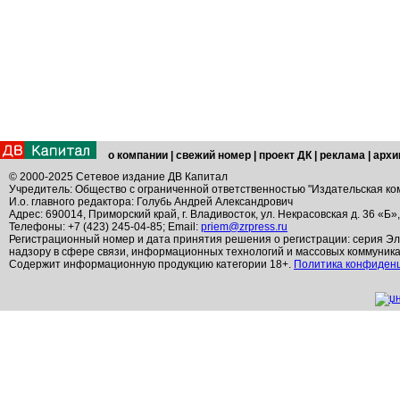
о компании
|
свежий номер
|
проект ДК
|
реклама
|
архи
© 2000-2025 Сетевое издание ДВ Капитал
Учредитель: Общество с ограниченной ответственностью "Издательская ко
И.о. главного редактора: Голубь Андрей Александрович
Адрес: 690014, Приморский край, г. Владивосток, ул. Некрасовская д. 36 «Б»
Телефоны: +7 (423) 245-04-85; Email:
priem@zrpress.ru
Регистрационный номер и дата принятия решения о регистрации: серия Эл
надзору в сфере связи, информационных технологий и массовых коммуник
Содержит информационную продукцию категории 18+.
Политика конфиден