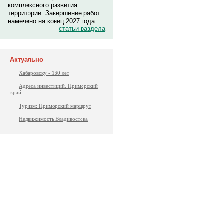
комплексного развития
территории. Завершение работ
намечено на конец 2027 года.
статьи раздела
Актуально
Хабаровску - 160 лет
Адреса инвестиций. Приморский
край
Туризм: Приморский маршрут
Недвижимость Владивостока