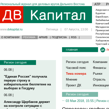
Региональный журнал для деловых кругов Дальнего Востока
АТР
Р
Амурская о
Бурятия
Еврейская 
Забайкаль
Камчатский
Магаданска
www.
dvkapital.ru
Пятница
|
07 Августа, 13:00
|
Приморски
Республика
О КОМПАНИИ
РЕКЛАМА
АРХИВ
|
ПОДПИСКА
|
RSS
|
Сахалинска
Хабаровски
Чукотский 
главная
Р
Регион сегодня
Компании
Регион сегодня
Часовой пояс
Финансы
06.08 |
Тема номера
Рынки
"Единая Россия" получила
Мнение
Отрасль
первую строку в
избирательном бюллетене на
Проект ДК
Инновации
выборах в Госдуму
Регион сегодня
06.08 |
03 Мая 2018, 15:55 |
Регион 
Александр Щербаков держит
на контроле ситуацию с
Определен график г