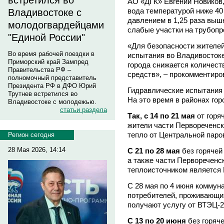
встретился во
АО «ДГК» Евгений Новиков,
вода температурой ниже 40
Владивостоке с
давлением в 1,25 раза выш
молодогвардейцами
слабые участки на трубопр
"Единой России"
«Для безопасности жителе
Во время рабочей поездки в
испытания во Владивостоке
Приморский край Зампред
города снижается количест
Правительства РФ –
средств», – прокомментиро
полномочный представитель
Президента РФ в ДФО Юрий
Гидравлические испытания 
Трутнев встретился во
На это время в районах гор
Владивостоке с молодежью.
статьи раздела
Так, с 14 по 21 мая
от горя
жители части Первореченск
тепло от Центральной паро
Регион сегодня
28 Мая 2026, 14:14
С 21 по 28 мая
без горячей
а также части Первореченс
теплоисточником является
С 28 мая по 4 июня коммуна
потребителей, проживающи
получают услугу от ВТЭЦ-2
С 13 по 20 июня
без горяч