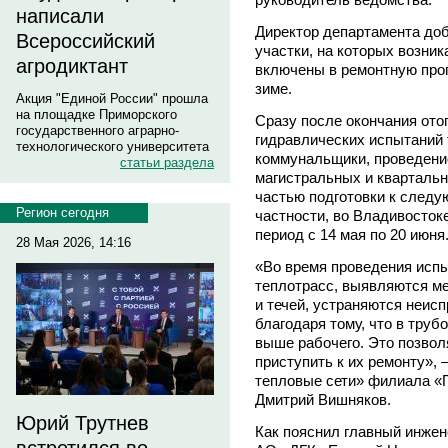
написали
Директор департамента до
Всероссийский
участки, на которых возник
агродиктант
включены в ремонтную про
зиме.
Акция "Единой России" прошла
на площадке Приморского
Сразу после окончания ото
государственного аграрно-
гидравлических испытаний 
технологического университета
коммунальщики, проведени
статьи раздела
магистральных и квартальн
частью подготовки к следу
Регион сегодня
частности, во Владивостоке
период с 14 мая по 20 июня
28 Мая 2026, 14:16
«Во время проведения исп
теплотрасс, выявляются ме
и течей, устраняются неисп
благодаря тому, что в тру
выше рабочего. Это позвол
приступить к их ремонту»,
тепловые сети» филиала «
Дмитрий Вишняков.
Юрий Трутнев
Как пояснил главный инже