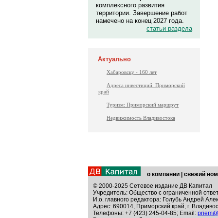
комплексного развития
территории. Завершение работ
намечено на конец 2027 года.
статьи раздела
Актуально
Хабаровску - 160 лет
Адреса инвестиций. Приморский
край
Туризм: Приморский маршрут
Недвижимость Владивостока
о компании
|
свежий ном
© 2000-2025 Сетевое издание ДВ Капитал
Учредитель: Общество с ограниченной отве
И.о. главного редактора: Голубь Андрей Але
Адрес: 690014, Приморский край, г. Владивос
Телефоны: +7 (423) 245-04-85; Email:
priem@