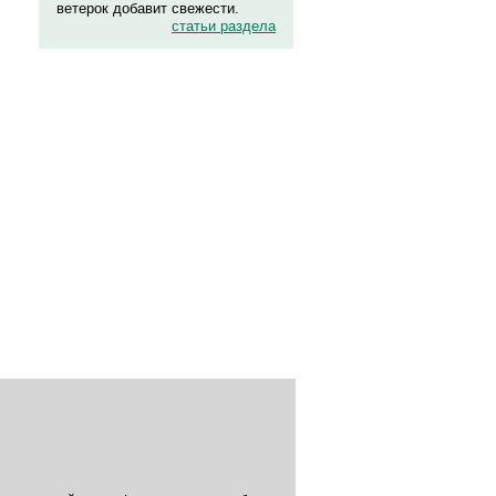
ветерок добавит свежести.
статьи раздела