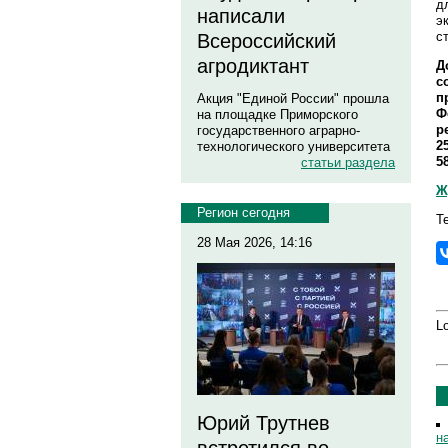
д
написали
э
с
Всероссийский
агродиктант
Д
с
п
Акция "Единой России" прошла
Ф
на площадке Приморского
р
государственного аграрно-
2
технологического университета
5
статьи раздела
Ж
Регион сегодня
Т
28 Мая 2026, 14:16
Lo
Юрий Трутнев
н