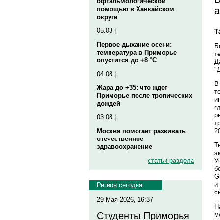
офтальмологической
а
помощью в Ханкайском
округе
05.08 |
Т
Первое дыхание осени:
Б
температура в Приморье
т
опустится до +8 °C
Д
"
04.08 |
В
Жара до +35: что ждет
т
Приморье после тропических
и
дождей
г
р
03.08 |
т
2
Москва помогает развивать
отечественное
Т
здравоохранение
э
статьи раздела
У
б
G
и
Регион сегодня
с
29 Мая 2026, 16:37
Н
Студенты Приморья
м