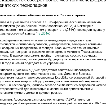
зиатских технопарков
акое масштабное событие состоится в России впервые
олее 400 участников соберет XXII конференция Ассоциации азиатских
ехнопарков (Asian Science Parks Association, ASPA) 4-5 октября в
альневосточном федеральном университете (ДВФУ), сообщили журналу
Дальневосточный капитал"
в ДВФУ
.
 конференции примут участие топ-менеджеры и представители
ехнопарков и бизнес-инкубаторов, университетов, венчурных компаний,
нновационных предприятий и фондов. Главной темой станет влияние
лобальных трендов на развитие технопарков в Азиатско-Тихоокеанском
егионе. В рамках программы пройдут пленарные сессии, семинары,
ренинги, воркшопы, посвященные будущему технопарков в перспективе 
050 года и новым подходам в их управлении.
ехнопарк «Русский» в ДВФУ представит азиатским инвесторам и
кспертам лучшие технологические стартапы Дальнего Востока.
частникам покажут электровелосипед EczoBike со встроенной батареей 
ортовым компьютером, оборудование для альтернативной энергетики
reenSun Technologies, «умное» зеркало SeilfieMirror со встроенной камер
 стереосистемой для интеграции с мобильными приложениями и
истемами «умного дома» и другие проекты.
апомним, Ассоциации азиатских технопарков (ASPA) является
еждународной неправительственной организацией, основанной в 1997 го