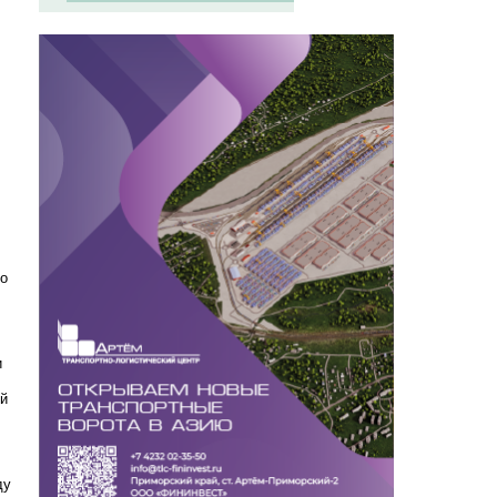
до
и
ой
ду