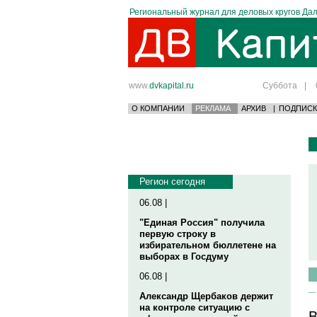
Региональный журнал для деловых кругов Дал
www.
dvkapital.ru
Суббота
|
О КОМПАНИИ
РЕКЛАМА
АРХИВ
|
ПОДПИСК
Регион сегодня
06.08 |
"Единая Россия" получила
первую строку в
избирательном бюллетене на
выборах в Госдуму
06.08 |
Александр Щербаков держит
на контроле ситуацию с
В