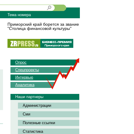
Тема номера
Приморский край борется за звание
"Столица финансовой культуры"
Опрос
Спецпроекты
Интервью
Аналитика
Наши партнеры
Администрации
Сми
Полезные ссылки
Статистика