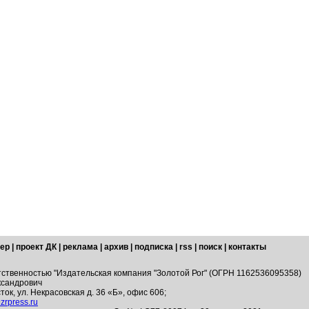
ер
|
проект ДК
|
реклама
|
архив
|
подписка
|
rss
|
поиск
|
контакты
тственностью "Издательская компания "Золотой Рог" (ОГРН 1162536095358)
ксандрович
ток, ул. Некрасовская д. 36 «Б», офис 606;
zrpress.ru