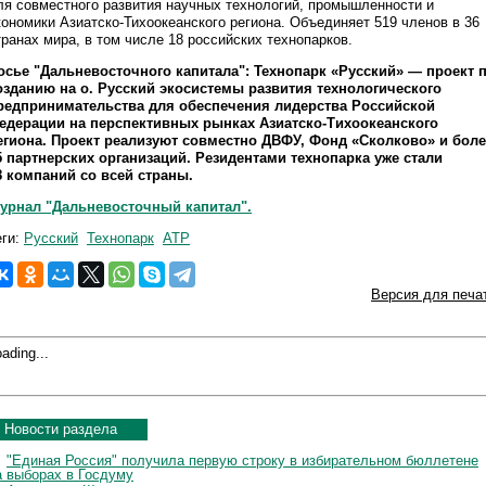
ля совместного развития научных технологий, промышленности и
кономики Азиатско-Тихоокеанского региона. Объединяет 519 членов в 36
транах мира, в том числе 18 российских технопарков.
осье "Дальневосточного капитала": Технопарк «Русский» — проект 
озданию на о. Русский экосистемы развития технологического
редпринимательства для обеспечения лидерства Российской
едерации на перспективных рынках Азиатско-Тихоокеанского
егиона. Проект реализуют совместно ДВФУ, Фонд «Сколково» и боле
5 партнерских организаций. Резидентами технопарка уже стали
8 компаний со всей страны.
урнал "Дальневосточный капитал".
еги:
Русский
Технопарк
АТР
Версия для печа
ading...
Новости раздела
"Единая Россия" получила первую строку в избирательном бюллетене
а выборах в Госдуму