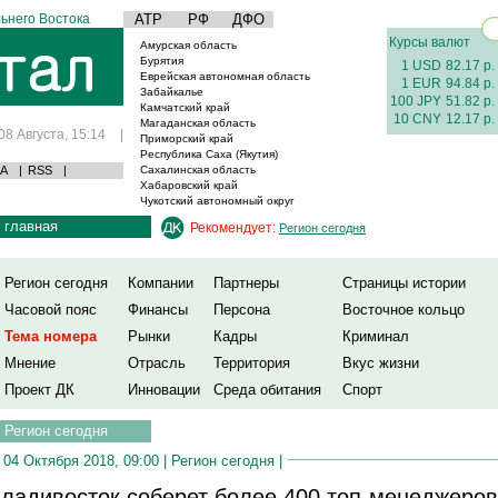
ьнего Востока
АТР
РФ
ДФО
Курсы валют
Амурская область
Бурятия
1 USD
82.17 р.
Еврейская автономная область
1 EUR
94.84 р.
Забайкалье
100 JPY
51.82 р.
Камчатский край
10 CNY
12.17 р.
Магаданская область
08 Августа, 15:14
|
Приморский край
Республика Саха (Якутия)
А
|
RSS
|
Сахалинская область
Хабаровский край
Чукотский автономный округ
главная
Рекомендует:
Регион сегодня
Регион сегодня
Компании
Партнеры
Страницы истории
Часовой пояс
Финансы
Персона
Восточное кольцо
Тема номера
Рынки
Кадры
Криминал
Мнение
Отрасль
Территория
Вкус жизни
Проект ДК
Инновации
Среда обитания
Спорт
Регион сегодня
04 Октября 2018, 09:00 |
Регион сегодня
|
ладивосток соберет более 400 топ-менеджеров