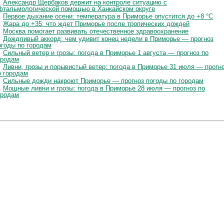
Александр Щербаков держит на контроле ситуацию с
фтальмологической помощью в Ханкайском округе
Первое дыхание осени: температура в Приморье опустится до +8 °C
Жара до +35: что ждет Приморье после тропических дождей
Москва помогает развивать отечественное здравоохранение
Дождливый аккорд: чем удивит конец недели в Приморье — прогноз
огоды по городам
Сильный ветер и грозы: погода в Приморье 1 августа — прогноз по
ородам
Ливни, грозы и порывистый ветер: погода в Приморье 31 июля — прогн
о городам
Сильные дожди накроют Приморье — прогноз погоды по городам
Мощные ливни и грозы: погода в Приморье 28 июля — прогноз по
ородам