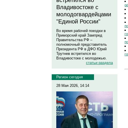
встретился во
о
Владивостоке с
молодогвардейцами
"Единой России"
п
Во время рабочей поездки в
г
Приморский край Зампред
Правительства РФ –
п
полномочный представитель
Президента РФ в ДФО Юрий
Трутнев встретился во
г
Владивостоке с молодежью.
статьи раздела
Регион сегодня
28 Мая 2026, 14:14